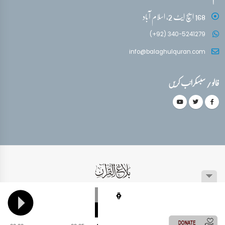
168 ایچ ایٹ 2، اسلام آباد
(+92) 340-5241279
info@balaghulquran.com
فالو / سبسکرائب کریں
© کاپی رائٹ 1999-2026 جملہ حقوق محفوظ ہیں۔
عمومی سوالات
سائٹ کا نقشہ
پرائویسی پالیسی