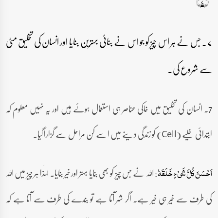
ۚ﴿۷﴾
۷۔ جس نے ہر اس چیز کو جو اس نے بنائی بہترین بنایا اور انسان کی تخلیق مٹی
سے شروع کی۔
7۔ انسان کی تخلیق میں خاکی عناصر ہی استعمال ہوئے ہیں اور یہ نہیں معلوم کہ
ابتدائی خلیے (Cell) کو زندگی دینے میں اسے کن مراحل سے گزارا گیا۔
: اللہ نے جس چیز کو بھی بنایا بہتر اور خیر بنایا۔ لہٰذا ہر چیز میں اللہ
اَحۡسَنَ کُلَّ شَیۡءٍ خَلَقَہٗ
کی طرف سے خیر ہی خیر ہے۔ اگر شر آتا ہے تو بندے کی طرف سے آتا ہے کہ