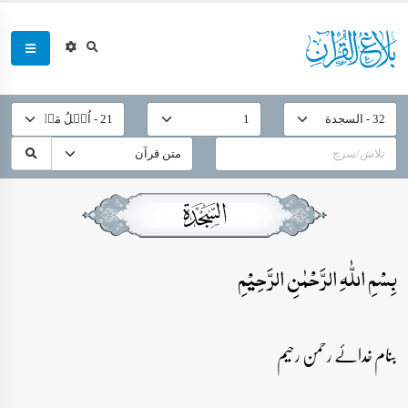
بِسۡمِ اللّٰہِ الرَّحۡمٰنِ الرَّحِیۡمِ
بنام خدائے رحمن رحیم