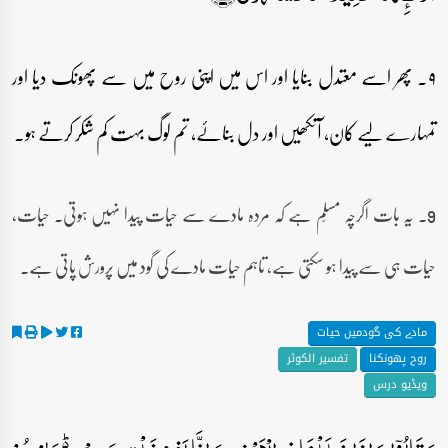
۹۔ پھر اسے معتدل بنایا اور اس میں اپنی روح میں سے پھونک دیا اور
تمہارے لیے کان، آنکھیں اور دل بنائے، تم لوگ بہت کم شکر کرتے ہو۔
9۔ یہ بات اگرچہ مسلّم ہے کہ مردہ مادے سے حیات پیدا نہیں ہوتی۔ حیات،
حیات ہی سے پیدا ہو سکتی ہے، تاہم حیات مادے کی گود میں پرورش پاتی ہے۔
مادے کی گودمیں حیات
روح پھونکنا
تفسیر الکوثر
ویڈیو درس