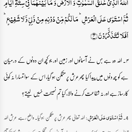
اَللّٰہُ الَّذِیۡ خَلَقَ السَّمٰوٰتِ وَ الۡاَرۡضَ وَ مَا بَیۡنَہُمَا فِیۡ سِتَّۃِ اَیَّامٍ
ثُمَّ اسۡتَوٰی عَلَی الۡعَرۡشِ ؕ مَا لَکُمۡ مِّنۡ دُوۡنِہٖ مِنۡ وَّلِیٍّ وَّ لَا شَفِیۡعٍ ؕ
اَفَلَا تَتَذَکَّرُوۡنَ﴿۴﴾
۴۔ اللہ وہ ہے جس نے آسمانوں اور زمین اور جو کچھ ان دونوں کے درمیان
ہے کو چھ دنوں میں پیدا کیا پھر عرش پر متمکن ہو گیا، اس کے سوا تمہارا نہ کوئی
کارساز ہے اور نہ شفاعت کرنے والا، کیا تم نصیحت نہیں لیتے؟
4۔
: اللہ تعالیٰ پھر عرش پر متمکن ہو گیا۔ واضح رہے عرش اللہ
ثُمَّ اسۡتَوٰی عَلَی الۡعَرۡشِ