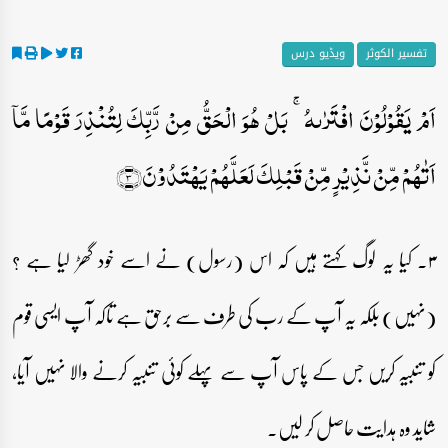
تفسیر الکوثر
ویڈیو درس
اَمۡ یَقُوۡلُوۡنَ افۡتَرٰىہُ ۚ بَلۡ ہُوَ الۡحَقُّ مِنۡ رَّبِّکَ لِتُنۡذِرَ قَوۡمًا مَّاۤ
اَتٰہُمۡ مِّنۡ نَّذِیۡرٍ مِّنۡ قَبۡلِکَ لَعَلَّہُمۡ یَہۡتَدُوۡنَ﴿۳﴾
۳۔ کیا یہ لوگ کہتے ہیں کہ اس (رسول) نے اسے خود گھڑ لیا ہے ؟
(نہیں) بلکہ یہ آپ کے رب کی طرف سے برحق ہے تاکہ آپ ایسی قوم
کو تنبیہ کریں جس کے پاس آپ سے پہلے کوئی تنبیہ کرنے والا نہیں آیا،
شاید وہ ہدایت حاصل کر لیں۔