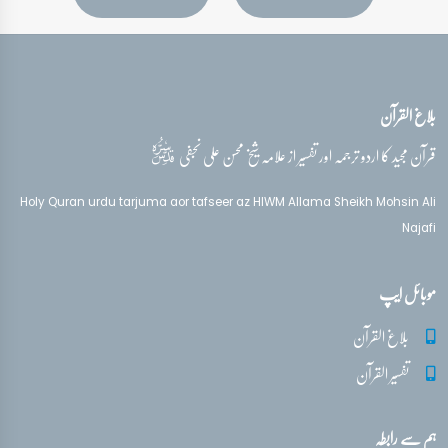
بلاغ القرآن
قدس‌سره
قرآن مجید کا اردو ترجمہ اور تفسیر از علامہ شیخ محسن علی نجفی
Holy Quran urdu tarjuma aor tafseer az HIWM Allama Sheikh Mohsin Ali
Najafi
موبائل ایپ
بلاغ القرآن
تفسیر القرآن
ہم سے رابطہ