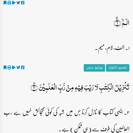
الٓـمّٓ ۚ﴿۱﴾
۱۔ الف، لام، میم۔
تفسیر الکوثر
ویڈیو درس
تَنۡزِیۡلُ الۡکِتٰبِ لَا رَیۡبَ فِیۡہِ مِنۡ رَّبِّ الۡعٰلَمِیۡنَ ؕ﴿۲﴾
۲۔ ایسی کتاب کا نازل کرنا جس میں شبہ کی کوئی گنجائش نہیں ہے رب
العالمین کی طرف سے (ہی ممکن) ہے۔