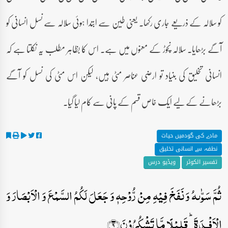
کو سلالہ کے ذریعے جاری رکھا۔ یعنی طین سے ابتدا ہوئی سلالہ سے نسل انسانی کو
آگے بڑھایا۔ سلالہ نچوڑ کے معنوں میں ہے۔ اس کا بظاہر مطلب یہ نکلتا ہے کہ
انسانی تخلیق کی بنیاد تو ارضی عناصر مٹی ہیں، لیکن اس مٹی کی نسل کو آگے
بڑھانے کے لیے ایک خاص قسم کے پانی سے کام لیا گیا۔
مادے کی گودمیں حیات
نطفہ سے انسانی تخلیق
تفسیر الکوثر
ویڈیو درس
ثُمَّ سَوّٰىہُ وَ نَفَخَ فِیۡہِ مِنۡ رُّوۡحِہٖ وَ جَعَلَ لَکُمُ السَّمۡعَ وَ الۡاَبۡصَارَ وَ
الۡاَفۡـِٕدَۃَ ؕ قَلِیۡلًا مَّا تَشۡکُرُوۡنَ﴿۹﴾