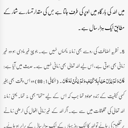
میں اللہ کی بارگاہ میں اوپر کی طرف جاتا ہے جس کی مقدار تمہارے شمار کے
مطابق ایک ہزار سال ہے۔
5۔ نظریہ اضافت کی روسے بھی زمانہ یکساں نہیں ہے۔ جو چیز غیر مادی ہو وہ غیر
زمانی بھی ہوتی ہے، اس لیے اللہ تعالیٰ بھی زمانی نہیں ہے۔ حدیث میں آیا ہے:
۔ (الکافی 1 ; 88) وہ اس وقت بھی بغیر
کَانَ وَ لَمْ یَزَلْ حَیّاً بِلَا کَیْفٍ وَ لَمْ یَکُنْ لَہُ کَانَ
کسی کیفیت کے زندہ موجود تھا جب کہ اس کے لیے ”تھا“ بھی نہ تھا۔ یعنی زمانہ
اللہ تعالیٰ کی مخلوقات میں سے ہے۔ اگر اللہ کے غیر زمانی افعال کی ارضی زمانے
پر تطبیق کی جائے تو اللہ کا ایک روز یہاں کے ایک ہزار سال کے برابر ہو جائے۔