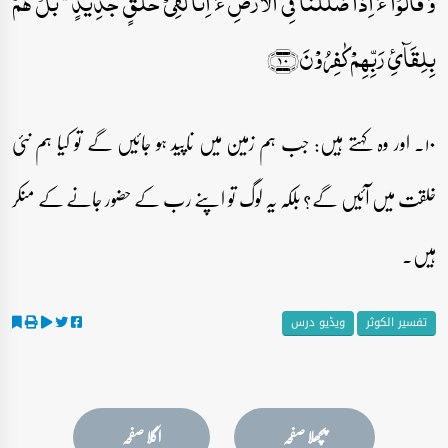
وَ قَالُوۡۤا ءَ اِذَا ضَلَلۡنَا فِی الۡاَرۡضِ ءَ اِنَّا لَفِیۡ خَلۡقٍ جَدِیۡدٍ ۬ؕ بَلۡ ہُمۡ
بِلِقَآیِٔ رَبِّہِمۡ کٰفِرُوۡنَ﴿۱۰﴾
۱۰۔ اور وہ کہتے ہیں: جب ہم زمین میں ناپید ہو جائیں گے تو کیا ہم نئی
خلقت میں آئیں گے؟ بلکہ یہ لوگ تو اپنے رب کے حضور جانے کے منکر
ہیں۔
تفسیر الکوثر
ویڈیو درس
پچھلا صفحہ
اگلا صفحہ