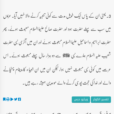
3۔ یعنی ان کے پاس ایک طویل مدت سے کوئی تنبیہ کرنے والا نہیں آیا۔ عربوں
میں سب سے پہلے حضرت ہود اور حضرت صالح علیہما السلام معبوث ہوئے، پھر
حضرت ابراہیم و اسماعیل علیہما السلام مبعوث ہوئے اور ان میں آخری نبی حضرت
شعیب علیہ السلام ہمارے نبی
سے دو ہزار سال پہلے مبعوث ہوئے۔ اس
صلى‌الله‌عليه‌وآله‌وسلم
عرصے میں کوئی نبی مبعوث نہیں ہوا، لیکن ان میں ان انبیاء کا پیغام پہنچانے
والے اور خدا کی حجت پوری کرنے والے موحدین ہمیشہ رہے ہیں۔
تفسیر الکوثر
ویڈیو درس