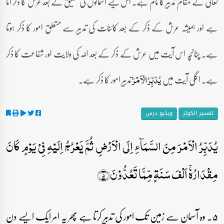
تعالیٰ کے مقام تدبیر کا نام ہے۔ اس لیے آسمانوں کی تخلیق کے بعد عرش کا ذکر آتا
ہے اور ہمیشہ عرش کے ذکر کے بعد کائنات کی تدبیر سے متعلق امور کا ذکر ہوتا
ہے۔ چنانچہ اس آیت میں عرش کے ذکر کے بعد اللہ کی ولایت اور شفاعت کا ذکر
ہے۔ اگلی آیت میں
تدبیر امور کا ذکر ہے۔
یُدَبِّرُ الۡاَمۡرَ
تفسیر الکوثر
ویڈیو درس
یُدَبِّرُ الۡاَمۡرَ مِنَ السَّمَآءِ اِلَی الۡاَرۡضِ ثُمَّ یَعۡرُجُ اِلَیۡہِ فِیۡ یَوۡمٍ کَانَ
مِقۡدَارُہٗۤ اَلۡفَ سَنَۃٍ مِّمَّا تَعُدُّوۡنَ﴿۵﴾
۵۔ وہ آسمان سے زمین تک امور کی تدبیر کرتا ہے پھر یہ امر ایک ایسے دن