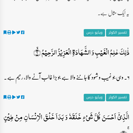
یہ ایک مثال ہے۔
تفسیر الکوثر
ویڈیو درس
ذٰلِکَ عٰلِمُ الۡغَیۡبِ وَ الشَّہَادَۃِ الۡعَزِیۡزُ الرَّحِیۡمُ ۙ﴿۶﴾
۶۔ وہی جو غیب و شہود کا جاننے والا ہے جو بڑا غالب آنے والا، رحیم ہے۔
تفسیر الکوثر
ویڈیو درس
الَّذِیۡۤ اَحۡسَنَ کُلَّ شَیۡءٍ خَلَقَہٗ وَ بَدَاَ خَلۡقَ الۡاِنۡسَانِ مِنۡ طِیۡنٍ