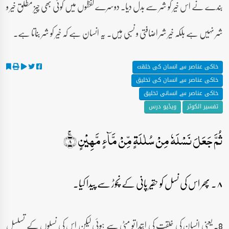
بندے نے اس خیر کو شر سے بدل دیا۔ دوسرے لفظوں میں کوئی بھی چیز مطلق خیر و
شر نہیں ہے بلکہ خیر شر اضافتی و نسبی ہیں۔ یہ انسان ہے کہ خیر کو شر بناتا ہے۔
خاکی عناصر سے انسان کی خلقت
خاکی عناصر سے انسان کی تخلیق
خاکی عناصر سے انسانی تخلیق
تفسیر الکوثر
ویڈیو درس
ثُمَّ جَعَلَ نَسۡلَہٗ مِنۡ سُلٰلَۃٍ مِّنۡ مَّآءٍ مَّہِیۡنٍ ۚ﴿۸﴾
۸۔ پھر اس کی نسل کو حقیر پانی کے نچوڑ سے پیدا کیا۔
8۔ یعنی انسان کی خلقت کی ابتدا تو مٹی سے ہوئی لیکن اس کی نسلوں کے تسلسل