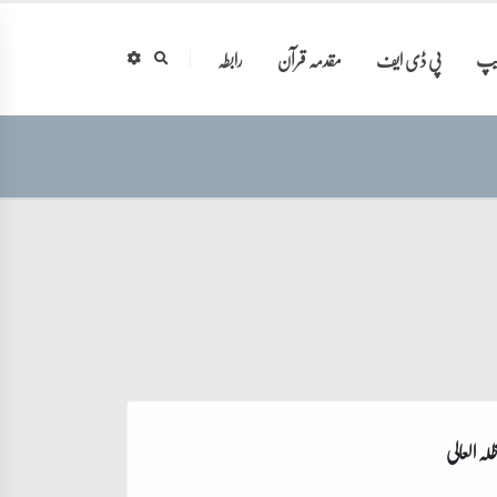
ایپ
پی ڈی ایف
مقدمہ قرآن
رابطہ
لہ العالی