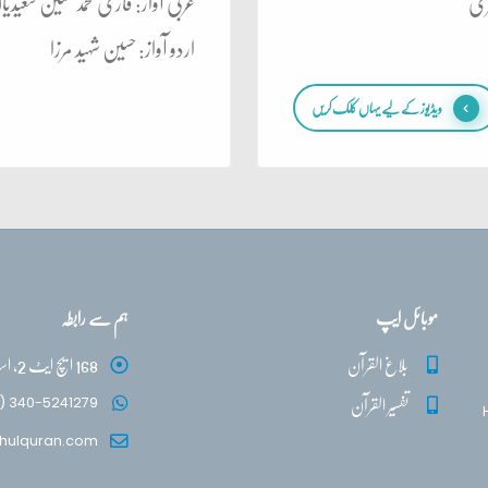
ری
عربی آواز: قاری محمد حسین سعیدی
اردو آواز: حسین شہید مرزا
ویڈیوز کے لیے یہاں کلک کریں
موبائل ایپ
ہم سے رابطہ
بلاغ القرآن
168 ایچ ایٹ 2، اسلام آباد
تفسیر القرآن
) 340-5241279
hulquran.com