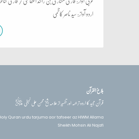
عربی آواز: قاری مشاری بن راشد العفاسی / قاری شاط
اردو آواز: سید ناصر کاظمی
بلاغ القرآن
قدس‌سره
قرآن مجید کا اردو ترجمہ اور تفسیر از علامہ شیخ محسن علی نجفی
Holy Quran urdu tarjuma aor tafseer az HIWM Allama
Sheikh Mohsin Ali Najafi