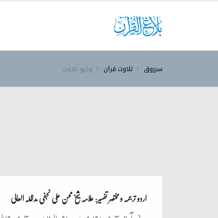
سرروق
تلاوت قرآن
وڈیو تلاوت
اردو ترجمہ و مختصر تفسیر: علامہ شیخ محسن علی نجفی مدظلہ العالی