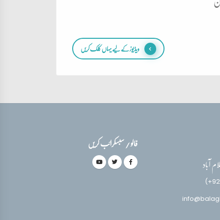
ان
ویڈیوز کے لیے یہاں کلک کریں
فالو / سبسکرائب کریں
(+92
info@balag