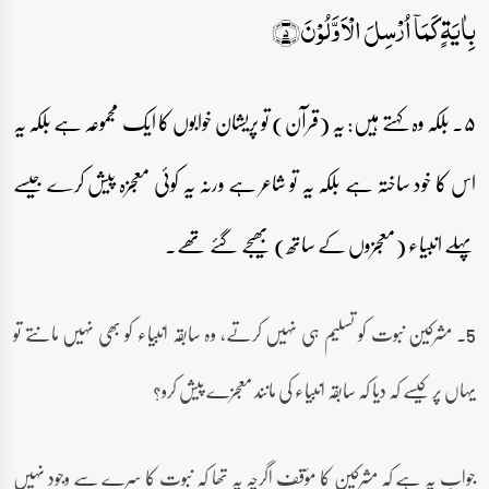
بِاٰیَۃٍ کَمَاۤ اُرۡسِلَ الۡاَوَّلُوۡنَ﴿۵﴾
۵۔ بلکہ وہ کہتے ہیں: یہ (قرآن) تو پریشان خوابوں کا ایک مجموعہ ہے بلکہ یہ
اس کا خود ساختہ ہے بلکہ یہ تو شاعر ہے ورنہ یہ کوئی معجزہ پیش کرے جیسے
پہلے انبیاء (معجزوں کے ساتھ) بھیجے گئے تھے۔
5۔ مشرکین نبوت کو تسلیم ہی نہیں کرتے، وہ سابقہ انبیاء کو بھی نہیں مانتے تو
یہاں پر کیسے کہ دیا کہ سابقہ انبیاء کی مانند معجزے پیش کرو؟
جواب یہ ہے کہ مشرکین کا مؤقف اگرچہ یہ تھا کہ نبوت کا سرے سے وجود نہیں