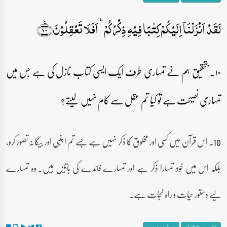
لَقَدۡ اَنۡزَلۡنَاۤ اِلَیۡکُمۡ کِتٰبًا فِیۡہِ ذِکۡرُکُمۡ ؕ اَفَلَا تَعۡقِلُوۡنَ﴿٪۱۰﴾
۱۰۔ بتحقیق ہم نے تمہاری طرف ایک ایسی کتاب نازل کی ہے جس میں
تمہاری نصیحت ہے تو کیا تم عقل سے کام نہیں لیتے؟
10۔ اس قرآن میں کسی اور مخلوق کا ذکر نہیں ہے جسے تم اجنبی اور بیگانہ تصور کرو،
بلکہ اس میں خود تمہارا ذکر ہے اور تمہارے فائدے کی باتیں ہیں۔ وہ تمہارے
لیے دستور حیات و راہ نجات ہے۔