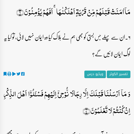
مَاۤ اٰمَنَتۡ قَبۡلَہُمۡ مِّنۡ قَرۡیَۃٍ اَہۡلَکۡنٰہَا ۚ اَفَہُمۡ یُؤۡمِنُوۡنَ﴿۶﴾
۶۔ان سے پہلے جس بستی کو بھی ہم نے ہلاک کیا وہ ایمان نہیں لائی، تو کیا یہ
لوگ ایمان لائیں گے؟
تفسیر الکوثر
ویڈیو درس
وَ مَاۤ اَرۡسَلۡنَا قَبۡلَکَ اِلَّا رِجَالًا نُّوۡحِیۡۤ اِلَیۡہِمۡ فَسۡـَٔلُوۡۤا اَہۡلَ الذِّکۡرِ
اِنۡ کُنۡتُمۡ لَا تَعۡلَمُوۡنَ﴿۷﴾