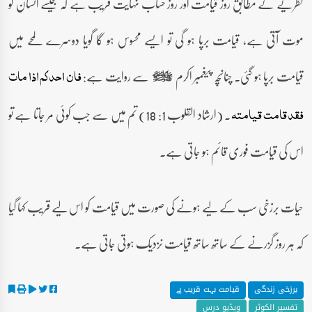
نظریے کے مطابق روز قیامت اور روز حساب نہایت قریب ہے کہ جیسے انسان کو
موت آتی ہے، قیامت برپا ہو گی تو ایسے محسوس ہو گا گویا دوسرے لمحے میں
قیامت برپا ہو گئی۔ چنانچہ پیغمبر اکرم
سے روایت ہے:
فان احدکم اذا مات
صلى‌الله‌عليه‌وآله‌وسلم
۔ (ارشاد القلوب 1: 18) تم میں سے جب کوئی مر جاتا ہے تو
فقد قامت قیامتہ
اس کی قیامت فوری قائم ہو جاتی ہے۔
حیات برزخی سب کے لیے ہونے کی صورت میں قیامت کو اس لیے قریب کہا گیا
کہ ہر روز گزرنے کے ساتھ ساتھ قیامت نزدیک ہوتی جاتی ہے۔
برزخی زندگی
قیامت بہت قریب ہے
تفسیر الکوثر
ویڈیو درس