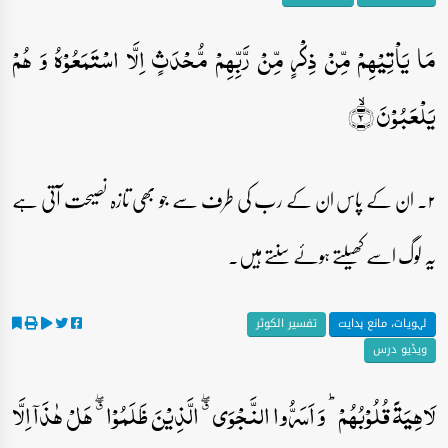
مَا یَاۡتِیۡہِمۡ مِّنۡ ذِکۡرٍ مِّنۡ رَّبِّہِمۡ مُّحۡدَثٍ اِلَّا اسۡتَمَعُوۡہُ وَ ہُمۡ
یَلۡعَبُوۡنَ ۙ﴿۲﴾
۲۔ ان کے پاس ان کے رب کی طرف سے جو بھی تازہ نصیحت آتی ہے
یہ لوگ اسے کھیلتے ہوئے سنتے ہیں۔
لہویات، مانع ہدایت
تفسیر الکوثر
ویڈیو درس
لَاہِیَۃً قُلُوۡبُہُمۡ ؕ وَ اَسَرُّوا النَّجۡوَی ٭ۖ الَّذِیۡنَ ظَلَمُوۡا ٭ۖ ہَلۡ ہٰذَاۤ اِلَّا