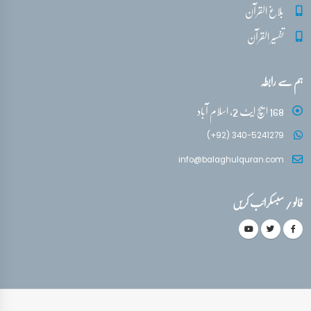
بلاغ القرآن
تفسیر القرآن
ہم سے رابطہ
168 ایچ ایٹ 2، اسلام آباد
(+92) 340-5241279
info@balaghulquran.com
فالو / سبسکرائب کریں