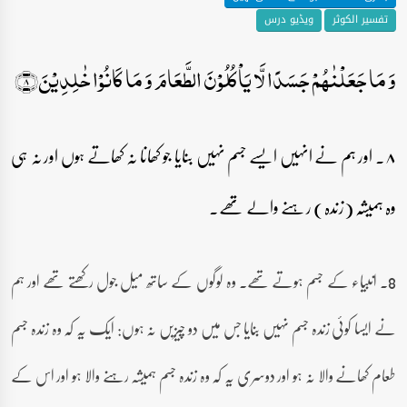
تفسیر الکوثر
ویڈیو درس
وَ مَا جَعَلۡنٰہُمۡ جَسَدًا لَّا یَاۡکُلُوۡنَ الطَّعَامَ وَ مَا کَانُوۡا خٰلِدِیۡنَ﴿۸﴾
۸۔ اور ہم نے انہیں ایسے جسم نہیں بنایا جو کھانا نہ کھاتے ہوں اور نہ ہی
وہ ہمیشہ (زندہ) رہنے والے تھے۔
8۔ انبیاء کے جسم ہوتے تھے۔ وہ لوگوں کے ساتھ میل جول رکھتے تھے اور ہم
نے ایسا کوئی زندہ جسم نہیں بنایا جس میں دو چیزیں نہ ہوں: ایک یہ کہ وہ زندہ جسم
طعام کھانے والا نہ ہو اور دوسری یہ کہ وہ زندہ جسم ہمیشہ رہنے والا ہو اور اس کے