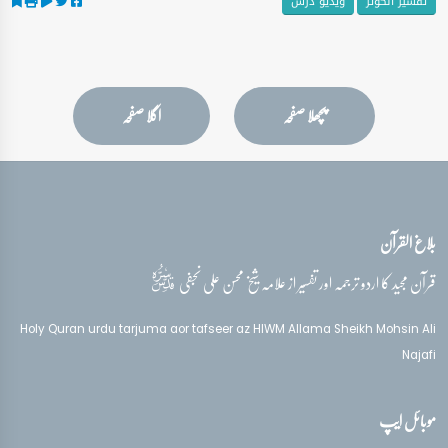
تفسیر الکوثر
ویڈیو درس
پچھلا صفحہ
اگلا صفحہ
بلاغ القرآن
قدس‌سره
قرآن مجید کا اردو ترجمہ اور تفسیر از علامہ شیخ محسن علی نجفی
Holy Quran urdu tarjuma aor tafseer az HIWM Allama Sheikh Mohsin Ali
Najafi
موبائل ایپ