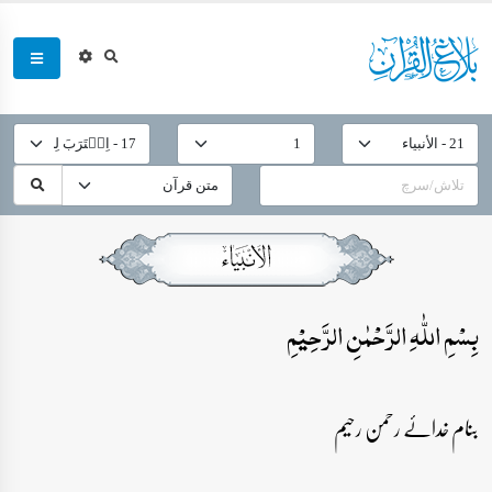
بِسۡمِ اللّٰہِ الرَّحۡمٰنِ الرَّحِیۡمِ
بنام خدائے رحمن رحیم