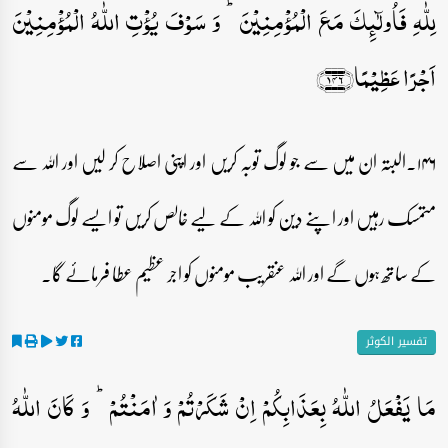
لِلّٰہِ فَاُولٰٓئِکَ مَعَ الۡمُؤۡمِنِیۡنَ ؕ وَ سَوۡفَ یُؤۡتِ اللّٰہُ الۡمُؤۡمِنِیۡنَ
اَجۡرًا عَظِیۡمًا﴿۱۴۶﴾
۱۴۶۔البتہ ان میں سے جو لوگ توبہ کریں اور اپنی اصلاح کر لیں اور اللہ سے
متمسک رہیں اور اپنے دین کو اللہ کے لیے خالص کریں تو ایسے لوگ مومنوں
کے ساتھ ہوں گے اور اللہ عنقریب مومنوں کو اجر عظیم عطا فرمائے گا۔
تفسیر الکوثر
مَا یَفۡعَلُ اللّٰہُ بِعَذَابِکُمۡ اِنۡ شَکَرۡتُمۡ وَ اٰمَنۡتُمۡ ؕ وَ کَانَ اللّٰہُ