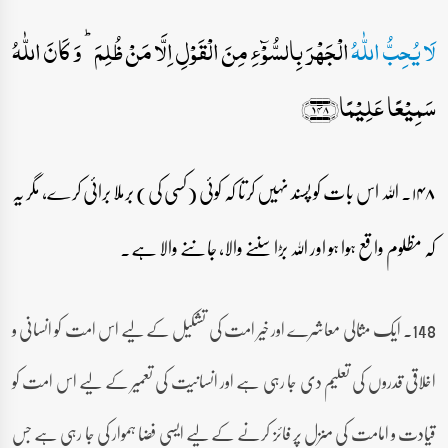
لَا یُحِبُّ اللّٰہُ
الۡجَہۡرَ بِالسُّوۡٓءِ مِنَ الۡقَوۡلِ اِلَّا مَنۡ ظُلِمَ ؕ وَ کَانَ اللّٰہُ
سَمِیۡعًا عَلِیۡمًا﴿۱۴۸﴾
۱۴۸۔ اللہ اس بات کو پسند نہیں کرتا کہ کوئی (کسی کی) برملا برائی کرے، مگر یہ
کہ مظلوم واقع ہوا ہو اور اللہ بڑا سننے والا، جاننے والا ہے۔
148۔ ایک مثالی معاشرے اور خیر امت کی تشکیل کے لیے اس امت کو انسانی و
اخلاقی قدروں کی تعلیم دی جا رہی ہے اور انسانیت کی تعمیر کے لیے اس امت کو
قیادت و امامت کی منزل پر فائز کرنے کے لیے ایسی فضا ہموار کی جا رہی ہے جس