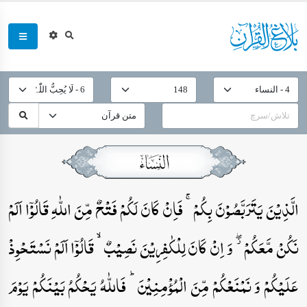
الَّذِیۡنَ یَتَرَبَّصُوۡنَ بِکُمۡ ۚ فَاِنۡ کَانَ لَکُمۡ فَتۡحٌ مِّنَ اللّٰہِ قَالُوۡۤا اَلَمۡ
نَکُنۡ مَّعَکُمۡ ۫ۖ وَ اِنۡ کَانَ لِلۡکٰفِرِیۡنَ نَصِیۡبٌ ۙ قَالُوۡۤا اَلَمۡ نَسۡتَحۡوِذۡ
عَلَیۡکُمۡ وَ نَمۡنَعۡکُمۡ مِّنَ الۡمُؤۡمِنِیۡنَ ؕ فَاللّٰہُ یَحۡکُمُ بَیۡنَکُمۡ یَوۡمَ