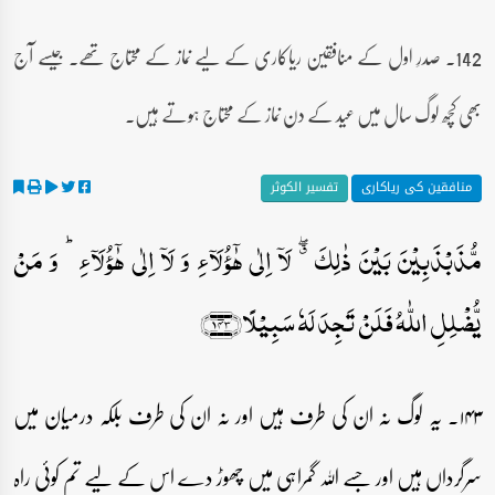
142۔ صدرِ اول کے منافقین ریاکاری کے لیے نماز کے محتاج تھے۔ جیسے آج
بھی کچھ لوگ سال میں عید کے دن نماز کے محتاج ہوتے ہیں۔
منافقین کی ریاکاری
تفسیر الکوثر
مُّذَبۡذَبِیۡنَ بَیۡنَ ذٰلِکَ ٭ۖ لَاۤ اِلٰی ہٰۤؤُلَآءِ وَ لَاۤ اِلٰی ہٰۤؤُلَآءِ ؕ وَ مَنۡ
یُّضۡلِلِ اللّٰہُ فَلَنۡ تَجِدَ لَہٗ سَبِیۡلًا﴿۱۴۳﴾
۱۴۳۔ یہ لوگ نہ ان کی طرف ہیں اور نہ ان کی طرف بلکہ درمیان میں
سرگرداں ہیں اور جسے اللہ گمراہی میں چھوڑ دے اس کے لیے تم کوئی راہ