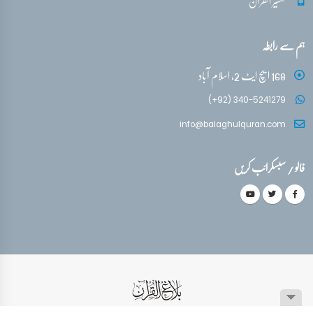
تفسیر القرآن
ہم سے رابطہ
168 ایچ ایٹ 2، اسلام آباد
(+92) 340-5241279
info@balaghulquran.com
فالو / سبسکرائب کریں