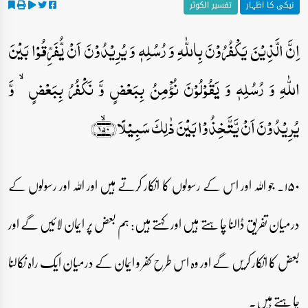
نیکی کا اظہار
تفسیر الکوثر
اِنَّ الَّذِیۡنَ یَکۡفُرُوۡنَ بِاللّٰہِ وَ رُسُلِہٖ وَ یُرِیۡدُوۡنَ اَنۡ یُّفَرِّقُوۡا بَیۡنَ
اللّٰہِ وَ رُسُلِہٖ وَ یَقُوۡلُوۡنَ نُؤۡمِنُ بِبَعۡضٍ وَّ نَکۡفُرُ بِبَعۡضٍ ۙ وَّ
یُرِیۡدُوۡنَ اَنۡ یَّتَّخِذُوۡا بَیۡنَ ذٰلِکَ سَبِیۡلًا﴿۱۵۰﴾ۙ
۱۵۰۔ جو اللہ اور اس کے رسولوں کا انکار کرتے ہیں اور اللہ اور رسولوں کے
درمیان تفریق ڈالنا چاہتے ہیں اور کہتے ہیں: ہم بعض پر ایمان لائیں گے اور
بعض کا انکار کریں گے اور وہ اس طرح کفر و ایمان کے درمیان ایک راہ نکالنا
چاہتے ہیں۔