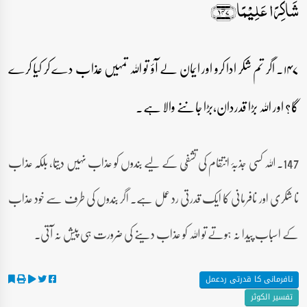
شَاکِرًا عَلِیۡمًا﴿۱۴۷﴾
۱۴۷۔ اگر تم شکر ادا کرو اور ایمان لے آؤ تو اللہ تمہیں عذاب دے کر کیا کرے
گا؟ اور اللہ بڑا قدردان،بڑا جاننے والا ہے۔
147۔ اللہ کسی جذبۂ انتقام کی تشفّی کے لیے بندوں کو عذاب نہیں دیتا، بلکہ عذاب
نا شکری اور نافرمانی کا ایک قدرتی رد عمل ہے۔ اگر بندوں کی طرف سے خود عذاب
کے اسباب پیدا نہ ہوتے تو اللہ کو عذاب دینے کی ضرورت ہی پیش نہ آتی۔
نافرمانی کا قدرتی ردعمل
تفسیر الکوثر