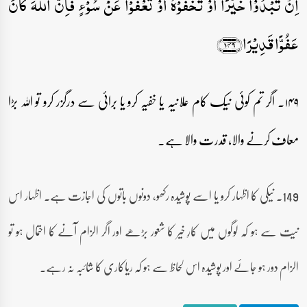
اِنۡ تُبۡدُوۡا خَیۡرًا اَوۡ تُخۡفُوۡہُ اَوۡ تَعۡفُوۡا عَنۡ سُوۡٓءٍ فَاِنَّ اللّٰہَ کَانَ
عَفُوًّا قَدِیۡرًا﴿۱۴۹﴾
۱۴۹۔ اگر تم کوئی نیک کام علانیہ یا خفیہ کرو یا برائی سے درگزر کرو تو اللہ بڑا
معاف کرنے والا، قدرت والا ہے۔
149۔ نیکی کا اظہار کرو یا اسے پوشیدہ رکھو، دونوں باتوں کی اجازت ہے۔ اظہار اس
نیت سے ہو کہ لوگوں میں کارِ خیر کا شعور بڑھے اور اگر الزام آنے کا احتمال ہو تو
الزام دور ہو جائے اور پوشیدہ اس لحاظ سے ہو کہ ریاکاری کا شائبہ نہ رہے۔