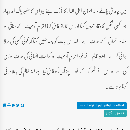
میں پرورش پانے والا انسان اعلیٰ اقدار کا مالک بنے نیز اس کا ضمیر پاک اور بیدار
ہو۔ کسی شخص کا وقار مجروح کرنا اور اس کا راز فاش کرنا احترام آدمیت کے منافی اور
مقام انسانی کے خلاف ہے۔ اللہ اس بات کو پسند نہیں کرتا کہ کوئی کسی کی برملا
برائی کرے۔ البتہ ظالم نے خود احترامِ آدمیت اور کرامت انسانی کی خلاف ورزی
کی ہے اور اس نے ظلم کر کے خود اپنے آپ کو فاش کیا ہے لہٰذا ظالم کی برملا برائی
کرنا جائز ہے۔
اسلامی قوانین اور احترام آدمیت
تفسیر الکوثر