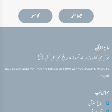
پچھلا صفحہ
اگلا صفحہ
بلاغ القرآن
قدس‌سره
قرآن مجید کا اردو ترجمہ اور تفسیر از علامہ شیخ محسن علی نجفی
Holy Quran urdu tarjuma aor tafseer az HIWM Allama Sheikh Mohsin Ali
Najafi
موبائل ایپ
بلاغ القرآن