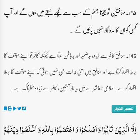
۱۴۵۔منافقین تو یقینا جہنم کے سب سے نچلے طبقے میں ہوں گے اور آپ
کسی کو ان کا مددگار نہیں پائیں گے ۔
145۔ منافق کافر سے زیادہ بدضمیر اور بدباطن ہوتا ہے کیونکہ کافر تو اپنے مؤقف کا
برملا اظہار کرتا ہے اور منافق میں اتنی جرات بھی نہیں ہوتی کہ اپنے موقف کا برملا
اظہار کرے۔ اسلامی معاشرے میں یہ مارِ آستین، کافر سے زیادہ خطرناک ہے۔
تفسیر الکوثر
اِلَّا الَّذِیۡنَ تَابُوۡا وَ اَصۡلَحُوۡا وَ اعۡتَصَمُوۡا بِاللّٰہِ وَ اَخۡلَصُوۡا دِیۡنَہُمۡ