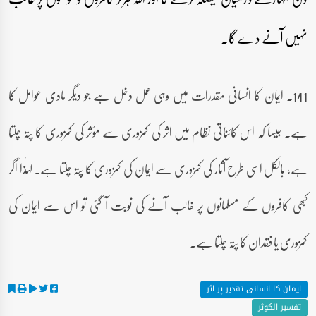
نہیں آنے دے گا۔
141۔ ایمان کا انسانی مقدرات میں وہی عمل دخل ہے جو دیگر مادی عوامل کا
ہے۔ جیسا کہ اس کائناتی نظام میں اثر کی کمزوری سے مؤثر کی کمزوری کا پتہ چلتا
ہے، بالکل اسی طرح آثار کی کمزوری سے ایمان کی کمزوری کا پتہ چلتا ہے۔ لہٰذا اگر
کبھی کافروں کے مسلمانوں پر غالب آنے کی نوبت آ گئی تو اس سے ایمان کی
کمزوری یا فقدان کا پتہ چلتا ہے۔
ایمان کا انسانی تقدیر پر اثر
تفسیر الکوثر