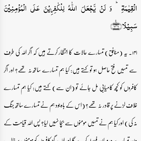
الۡقِیٰمَۃِ ؕ وَ لَنۡ یَّجۡعَلَ اللّٰہُ لِلۡکٰفِرِیۡنَ عَلَی الۡمُؤۡمِنِیۡنَ
سَبِیۡلًا﴿۱۴۱﴾٪
۱۴۱۔ یہ (منافق) تمہارے حالات کا انتظار کرتے ہیں کہ اگر اللہ کی طرف
سے تمہیں فتح حاصل ہو تو کہتے ہیں: کیا ہم تمہارے ساتھ نہ تھے؟ اور اگر
کافروں کو کچھ کامیابی مل جائے تو (ان سے) کہتے ہیں: کیا ہم تمہارے
خلاف لڑنے پر قادر نہ تھے؟ (اس کے باوجود ہم نے تمہارے ساتھ جنگ
نہ کی) اور کیا ہم نے تمہیں مومنوں سے بچا نہیں لیا؟ پس اللہ قیامت کے
دن تمہارے درمیان فیصلہ کرے گا اور اللہ ہرگز کافروں کو مومنوں پر غالب