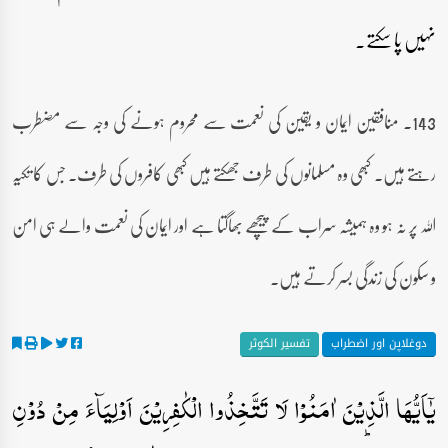
نہیں پا سکتے۔
143۔ منافقین ایمان و یقین کی نعمت سے محروم ہونے کی وجہ سے مضطرب
رہتے ہیں۔ کبھی وہ مسلمانوں کی طرف جھکتے ہیں کبھی کافروں کی طرف۔ جس کا تکیہ
اللہ پر نہ ہو وہ ہمیشہ سراب کے پیچھے بھاگتا ہے اور ایمان کی نعمت والے ہی امن
و سکون کی زندگی بسر کرتے ہیں۔
دوغلاپن اور اضطراب
تفسیر الکوثر
یٰۤاَیُّہَا الَّذِیۡنَ اٰمَنُوۡا لَا تَتَّخِذُوا الۡکٰفِرِیۡنَ اَوۡلِیَآءَ مِنۡ دُوۡنِ