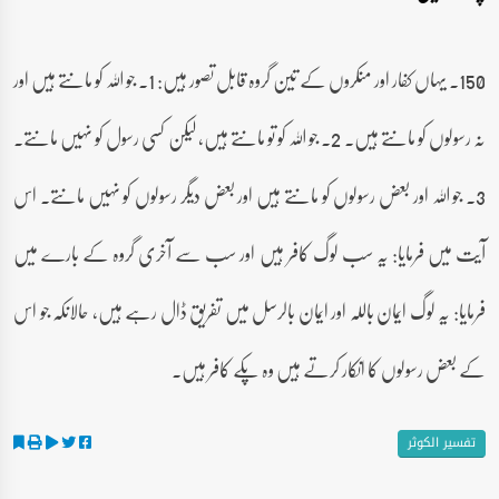
150۔ یہاں کفار اور منکروں کے تین گروہ قابل تصور ہیں: 1۔ جو اللہ کو مانتے ہیں اور
نہ رسولوں کو مانتے ہیں۔ 2۔ جو اللہ کو تو مانتے ہیں، لیکن کسی رسول کو نہیں مانتے۔
3۔ جو اللہ اور بعض رسولوں کو مانتے ہیں اور بعض دیگر رسولوں کو نہیں مانتے۔ اس
آیت میں فرمایا: یہ سب لوگ کافر ہیں اور سب سے آخری گروہ کے بارے میں
فرمایا: یہ لوگ ایمان باللہ اور ایمان بالرسل میں تفریق ڈال رہے ہیں، حالانکہ جو اس
کے بعض رسولوں کا انکار کرتے ہیں وہ پکے کافر ہیں۔
تفسیر الکوثر