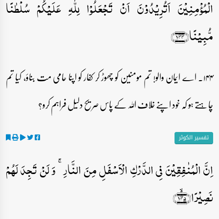
الۡمُؤۡمِنِیۡنَؕ اَتُرِیۡدُوۡنَ اَنۡ تَجۡعَلُوۡا لِلّٰہِ عَلَیۡکُمۡ سُلۡطٰنًا
مُّبِیۡنًا﴿۱۴۴﴾
۱۴۴۔ اے ایمان والو! تم مومنین کو چھوڑ کر کفار کو اپنا حامی مت بناؤ، کیا تم
چاہتے ہو کہ خود اپنے خلاف اللہ کے پاس صریح دلیل فراہم کرو؟
تفسیر الکوثر
اِنَّ الۡمُنٰفِقِیۡنَ فِی الدَّرۡکِ الۡاَسۡفَلِ مِنَ النَّارِ ۚ وَ لَنۡ تَجِدَ لَہُمۡ
نَصِیۡرًا﴿۱۴۵﴾ۙ