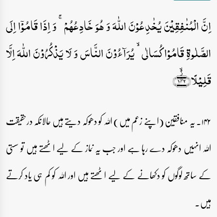
اِنَّ الۡمُنٰفِقِیۡنَ یُخٰدِعُوۡنَ اللّٰہَ وَ ہُوَ خَادِعُہُمۡ ۚ وَ اِذَا قَامُوۡۤا اِلَی
الصَّلٰوۃِ قَامُوۡا کُسَالٰی ۙ یُرَآءُوۡنَ النَّاسَ وَ لَا یَذۡکُرُوۡنَ اللّٰہَ اِلَّا
قَلِیۡلًا﴿۱۴۲﴾۫ۙ
۱۴۲۔ یہ منافقین (اپنے زعم میں) اللہ کو دھوکہ دیتے ہیں حالانکہ درحقیقت
اللہ انہیں دھوکہ دے رہا ہے اور جب یہ نماز کے لیے اٹھتے ہیں تو سستی
کے ساتھ لوگوں کو دکھانے کے لیے اٹھتے ہیں اور اللہ کو کم ہی یاد کرتے
ہیں۔