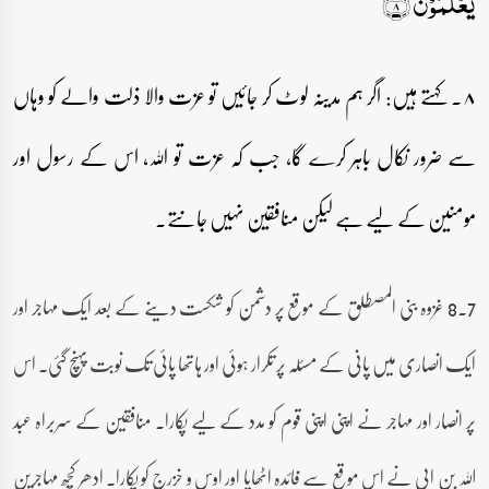
یَعۡلَمُوۡنَ ٪﴿۸﴾
۸۔ کہتے ہیں: اگر ہم مدینہ لوٹ کر جائیں تو عزت والا ذلت والے کو وہاں
سے ضرور نکال باہر کرے گا، جب کہ عزت تو اللہ، اس کے رسول اور
مومنین کے لیے ہے لیکن منافقین نہیں جانتے۔
7۔8 غزوہ بنی المصطلق کے موقع پر دشمن کو شکست دینے کے بعد ایک مہاجر اور
ایک انصاری میں پانی کے مسئلہ پر تکرار ہوئی اور ہاتھا پائی تک نوبت پہنچ گئی۔ اس
پر انصار اور مہاجر نے اپنی اپنی قوم کو مدد کے لیے پکارا۔ منافقین کے سربراہ عبد
اللہ بن ابی نے اس موقع سے فائدہ اٹھایا اور اوس و خزرج کو پکارا۔ ادھر کچھ مہاجرین