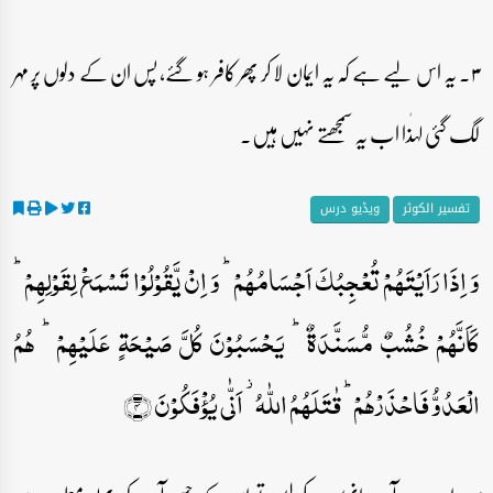
۳۔ یہ اس لیے ہے کہ یہ ایمان لا کر پھر کافر ہو گئے، پس ان کے دلوں پر مہر
لگ گئی لہٰذا اب یہ سمجھتے نہیں ہیں۔
تفسیر الکوثر
ویڈیو درس
وَ اِذَا رَاَیۡتَہُمۡ تُعۡجِبُکَ اَجۡسَامُہُمۡ ؕ وَ اِنۡ یَّقُوۡلُوۡا تَسۡمَعۡ لِقَوۡلِہِمۡ ؕ
کَاَنَّہُمۡ خُشُبٌ مُّسَنَّدَۃٌ ؕ یَحۡسَبُوۡنَ کُلَّ صَیۡحَۃٍ عَلَیۡہِمۡ ؕ ہُمُ
الۡعَدُوُّ فَاحۡذَرۡہُمۡ ؕ قٰتَلَہُمُ اللّٰہُ ۫ اَنّٰی یُؤۡفَکُوۡنَ ﴿۴﴾