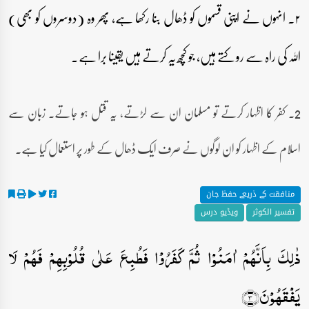
۲۔ انہوں نے اپنی قسموں کو ڈھال بنا رکھا ہے، پھر وہ (دوسروں کو بھی)
اللہ کی راہ سے روکتے ہیں، جو کچھ یہ کرتے ہیں یقینا برا ہے۔
2۔ کفر کا اظہار کرتے تو مسلمان ان سے لڑتے، یہ قتل ہو جاتے۔ زبان سے
اسلام کے اظہار کو ان لوگوں نے صرف ایک ڈھال کے طور پر استعمال کیا ہے۔
منافقت کے ذریعے حفظ جان
تفسیر الکوثر
ویڈیو درس
ذٰلِکَ بِاَنَّہُمۡ اٰمَنُوۡا ثُمَّ کَفَرُوۡا فَطُبِعَ عَلٰی قُلُوۡبِہِمۡ فَہُمۡ لَا
یَفۡقَہُوۡنَ﴿۳﴾