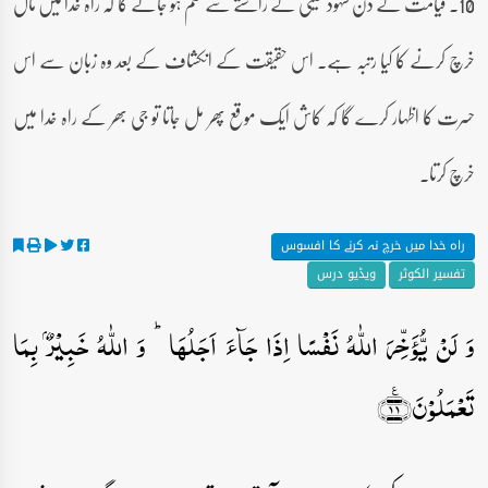
10۔ قیامت کے دن شہود عینی کے راستے سے علم ہو جائے گا کہ راہ خدا میں مال
خرچ کرنے کا کیا رتبہ ہے۔ اس حقیقت کے انکشاف کے بعد وہ زبان سے اس
حسرت کا اظہار کرے گا کہ کاش ایک موقع پھر مل جاتا تو جی بھر کے راہ خدا میں
خرچ کرتا۔
راہ خدا میں خرچ نہ کرنے کا افسوس
تفسیر الکوثر
ویڈیو درس
وَ لَنۡ یُّؤَخِّرَ اللّٰہُ نَفۡسًا اِذَا جَآءَ اَجَلُہَا ؕ وَ اللّٰہُ خَبِیۡرٌۢ بِمَا
تَعۡمَلُوۡنَ﴿٪۱۱﴾