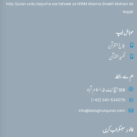
Holy Quran urdu tarjuma aor tafseer az HIWM Allama Sheikh Mohsin Ali
Najafi
موبائل ایپ
بلاغ القرآن
تفسیر القرآن
ہم سے رابطہ
168 ایچ ایٹ 2، اسلام آباد
(+92) 340-5241279
info@balaghulquran.com
فالو / سبسکرائب کریں