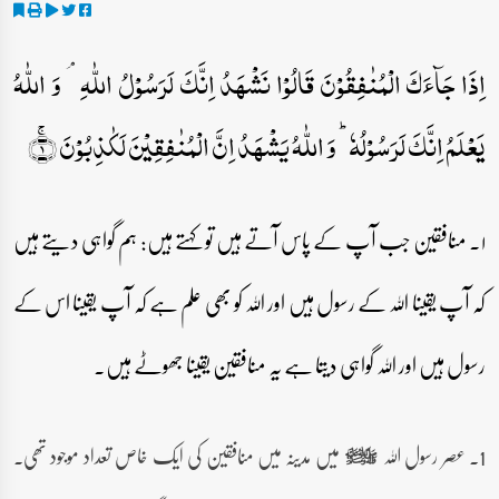
اِذَا جَآءَکَ الۡمُنٰفِقُوۡنَ قَالُوۡا نَشۡہَدُ اِنَّکَ لَرَسُوۡلُ اللّٰہِ ۘ وَ اللّٰہُ
یَعۡلَمُ اِنَّکَ لَرَسُوۡلُہٗ ؕ وَ اللّٰہُ یَشۡہَدُ اِنَّ الۡمُنٰفِقِیۡنَ لَکٰذِبُوۡنَ ۚ﴿۱﴾
۱۔ منافقین جب آپ کے پاس آتے ہیں تو کہتے ہیں: ہم گواہی دیتے ہیں
کہ آپ یقینا اللہ کے رسول ہیں اور اللہ کو بھی علم ہے کہ آپ یقینا اس کے
رسول ہیں اور اللہ گواہی دیتا ہے یہ منافقین یقینا جھوٹے ہیں۔
1۔ عصر رسول اللہ
میں مدینہ میں منافقین کی ایک خاص تعداد موجود تھی۔
صلى‌الله‌عليه‌وآله‌وسلم