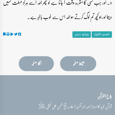
۱۱۔ اور جب کسی کا مقررہ وقت آ جاتا ہے تو پھر اللہ اسے ہرگز مہلت نہیں
دیتا اور جو کچھ تم لوگ کرتے ہو اللہ اس سے خوب باخبر ہے۔
تفسیر الکوثر
ویڈیو درس
پچھلا صفحہ
اگلا صفحہ
بلاغ القرآن
قدس‌سره
قرآن مجید کا اردو ترجمہ اور تفسیر از علامہ شیخ محسن علی نجفی