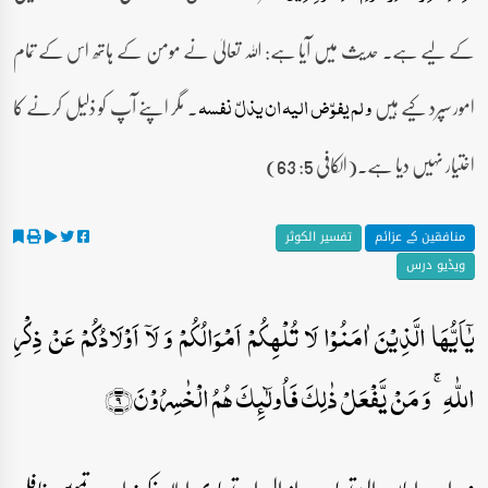
کے لیے ہے۔ حدیث میں آیا ہے: اللہ تعالیٰ نے مومن کے ہاتھ اس کے تمام
امور سپرد کیے ہیں
۔ مگر اپنے آپ کو ذلیل کرنے کا
و لم یفوّض الیہ ان یذلّ نفسہ
اختیار نہیں دیا ہے۔(الکافی 5: 63)
منافقین کے عزائم
تفسیر الکوثر
ویڈیو درس
یٰۤاَیُّہَا الَّذِیۡنَ اٰمَنُوۡا لَا تُلۡہِکُمۡ اَمۡوَالُکُمۡ وَ لَاۤ اَوۡلَادُکُمۡ عَنۡ ذِکۡرِ
اللّٰہِ ۚ وَ مَنۡ یَّفۡعَلۡ ذٰلِکَ فَاُولٰٓئِکَ ہُمُ الۡخٰسِرُوۡنَ﴿۹﴾