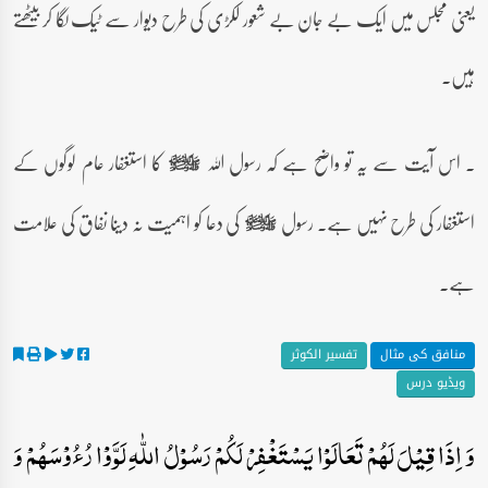
یعنی مجلس میں ایک بے جان بے شعور لکڑی کی طرح دیوار سے ٹیک لگا کر بیٹھتے
ہیں۔
۔ اس آیت سے یہ تو واضح ہے کہ رسول اللہ
کا استغفار عام لوگوں کے
صلى‌الله‌عليه‌وآله‌وسلم
استغفار کی طرح نہیں ہے۔ رسول
کی دعا کو اہمیت نہ دینا نفاق کی علامت
صلى‌الله‌عليه‌وآله‌وسلم
ہے۔
منافق کی مثال
تفسیر الکوثر
ویڈیو درس
وَ اِذَا قِیۡلَ لَہُمۡ تَعَالَوۡا یَسۡتَغۡفِرۡ لَکُمۡ رَسُوۡلُ اللّٰہِ لَوَّوۡا رُءُوۡسَہُمۡ وَ