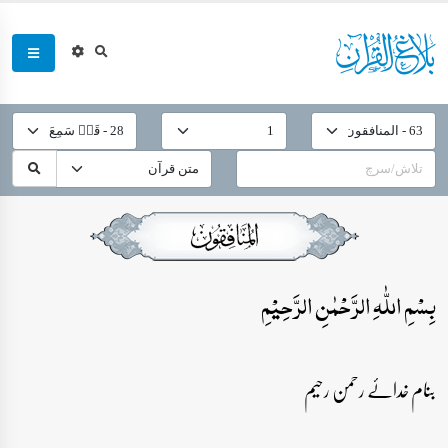
بِسۡمِ اللّٰہِ الرَّحۡمٰنِ الرَّحِیۡمِ
بنام خدائے رحمن رحیم