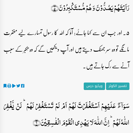
رَاَیۡتَہُمۡ یَصُدُّوۡنَ وَ ہُمۡ مُّسۡتَکۡبِرُوۡنَ﴿۵﴾
۵۔ اور جب ان سے کہا جائے: آؤ کہ اللہ کا رسول تمہارے لیے مغفرت
مانگے تو وہ سر جھٹک دیتے ہیں اور آپ دیکھیں گے کہ وہ تکبر کے سبب
آنے سے رک جاتے ہیں۔
تفسیر الکوثر
ویڈیو درس
سَوَآءٌ عَلَیۡہِمۡ اَسۡتَغۡفَرۡتَ لَہُمۡ اَمۡ لَمۡ تَسۡتَغۡفِرۡ لَہُمۡ ؕ لَنۡ یَّغۡفِرَ
اللّٰہُ لَہُمۡ ؕ اِنَّ اللّٰہَ لَا یَہۡدِی الۡقَوۡمَ الۡفٰسِقِیۡنَ﴿۶﴾