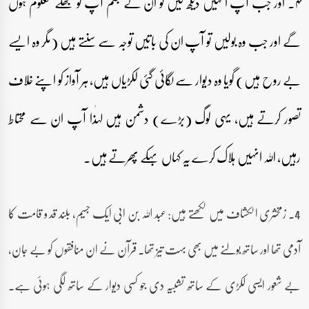
۴۔ اور جب آپ انہیں دیکھ لیں تو ان کے جسم آپ کو بھلے معلوم ہوں
گے اور جب وہ بولیں تو آپ ان کی باتیں توجہ سے سنتے ہیں (مگر وہ ایسے
بے روح ہیں) گویا وہ دیوار سے لگائی گئی لکڑیاں ہیں، ہر آواز کو اپنے خلاف
تصور کرتے ہیں، یہی لوگ (بڑے) دشمن ہیں لہٰذا آپ ان سے محتاط
رہیں، اللہ انہیں ہلاک کرے یہ کہاں بہکے پھرتے ہیں۔
4۔ زمخشری الکشاف میں لکھتے ہیں: عبد اللہ بن ابی ایک جسیم، بلند قد و قامت کا
آدمی تھا اور ساتھ بولنے میں بھی بہت تیز تھا۔ قرآن نے ان منافقوں کو بے جان،
بے شعور ایسی لکڑی کے ساتھ تشبیہ دی جو کسی دیوار کے ساتھ لگی ہوئی ہے۔