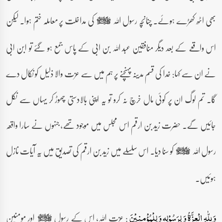
بھی اٹھ کھڑے ہوئے۔ چنانچہ رسول اللہ
کی مداخلت پر معاملہ ختم ہوا۔ لیکن
صلى‌الله‌عليه‌وآله‌وسلم
اس واقعے کے بعد دیگر منافقین عبد اللہ بن ابی کے پاس جمع ہو گئے تو ابن ابی
نے ان سے کہا: خدا کی قسم مدینہ پہنچنے پر ہم میں سے عزت والا ذلیل کو نکال دے
گا۔ تم لوگ ان پر کوئی مال خرچ نہ کرو تو یہ اپنی بالادستی چھوڑ کر یہاں سے نکل
جائیں گے۔ حضرت زید بن ارقم اس مجلس میں موجود تھے، جنہوں نے سارا واقعہ
رسول اللہ
کو سنا دیا۔ اس سلسلے میں زید بن ارقم کی تصدیق میں یہ آیات نازل
صلى‌الله‌عليه‌وآله‌وسلم
ہوئیں۔
: عزت اللہ، اس کے رسول
اور مومنین
وَ لِلّٰہِ الۡعِزَّۃُ وَ لِرَسُوۡلِہٖ وَ لِلۡمُؤۡمِنِیۡنَ
صلى‌الله‌عليه‌وآله‌وسلم