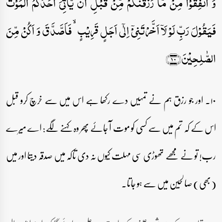
وَ اَنۡفِقُوۡا مِنۡ مَّا رَزَقۡنٰکُمۡ مِّنۡ قَبۡلِ اَنۡ یَّاۡتِیَ اَحَدَکُمُ الۡمَوۡتُ
فَیَقُوۡلَ رَبِّ لَوۡ لَاۤ اَخَّرۡتَنِیۡۤ اِلٰۤی اَجَلٍ قَرِیۡبٍ ۙ فَاَصَّدَّقَ وَ اَکُنۡ مِّنَ
الصّٰلِحِیۡنَ﴿۱۰﴾
۱۰۔ اور جو رزق ہم نے تمہیں دے رکھا ہے اس میں سے خرچ کرو قبل
اس کے کہ تم میں سے کسی کو موت آ جائے پھر وہ کہنے لگے: اے میرے
رب! تو نے مجھے تھوڑی سی مہلت کیوں نہ دی تاکہ میں صدقہ دیتا اور میں
(بھی) صالحین میں سے ہو جاتا۔