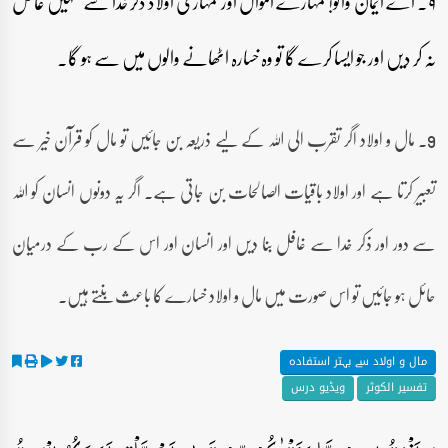
۹۔ اے ایمان والو! تمہارے اموال اور تمہاری اولاد ذکر خدا سے تمہیں غافل
نہ کر دیں اور جو ایسا کرے گا تو وہ خسارہ اٹھانے والوں میں سے ہو گا۔
9۔ مال و اولاد اگر تقرب الی اللہ کے لیے ذریعہ بن جائیں تو مال کو قرآن خیر سے
تعبیر کرتا ہے اور اولاد باقیات الصالحات بن جاتی ہے۔ اگر یہ دونوں انسان کو اللہ
سے دور اور ذکر خدا سے غافل بنا دیں اور انسان اور اس کے رب کے درمیان
حائل ہو جائیں تو اس صورت میں مال و اولاد خسارے کا باعث بنتے ہیں۔
مال و اولاد سے بہتر استفادہ
تفسیر الکوثر
ویڈیو درس