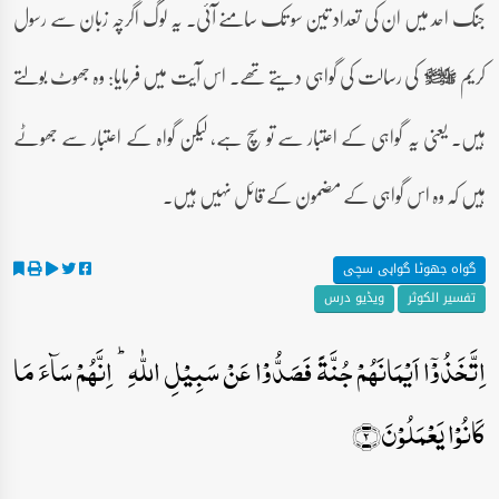
جنگ احد میں ان کی تعداد تین سو تک سامنے آئی۔ یہ لوگ اگرچہ زبان سے رسول
کریم
کی رسالت کی گواہی دیتے تھے۔ اس آیت میں فرمایا: وہ جھوٹ بولتے
صلى‌الله‌عليه‌وآله‌وسلم
ہیں۔ یعنی یہ گواہی کے اعتبار سے تو سچ ہے، لیکن گواہ کے اعتبار سے جھوٹے
ہیں کہ وہ اس گواہی کے مضمون کے قائل نہیں ہیں۔
گواہ جھوٹا گواہی سچی
تفسیر الکوثر
ویڈیو درس
اِتَّخَذُوۡۤا اَیۡمَانَہُمۡ جُنَّۃً فَصَدُّوۡا عَنۡ سَبِیۡلِ اللّٰہِ ؕ اِنَّہُمۡ سَآءَ مَا
کَانُوۡا یَعۡمَلُوۡنَ﴿۲﴾