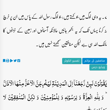
۷۔ یہ وہی لوگ ہیں جو کہتے ہیں: جو لوگ رسول اللہ کے پاس ہیں ان پر خرچ
نہ کرنا یہاں تک کہ یہ بکھر جائیں حالانکہ آسمانوں اور زمین کے خزانوں کا
مالک اللہ ہی ہے لیکن منافقین سمجھتے نہیں ہیں۔
منافقین کے عزائم
تفسیر الکوثر
ویڈیو درس
یَقُوۡلُوۡنَ لَئِنۡ رَّجَعۡنَاۤ اِلَی الۡمَدِیۡنَۃِ لَیُخۡرِجَنَّ الۡاَعَزُّ مِنۡہَا الۡاَذَلَّ
ؕ وَ لِلّٰہِ الۡعِزَّۃُ وَ لِرَسُوۡلِہٖ وَ لِلۡمُؤۡمِنِیۡنَ وَ لٰکِنَّ الۡمُنٰفِقِیۡنَ لَا