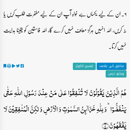
۶۔ ان کے لیے یکساں ہے خواہ آپ ان کے لیے مغفرت طلب کریں یا
نہ کریں، اللہ انہیں ہرگز معاف نہیں کرے گا، اللہ فاسقین کو یقینا ہدایت
نہیں کرتا۔
منافق کی علامت
تفسیر الکوثر
ویڈیو درس
ہُمُ الَّذِیۡنَ یَقُوۡلُوۡنَ لَا تُنۡفِقُوۡا عَلٰی مَنۡ عِنۡدَ رَسُوۡلِ اللّٰہِ حَتّٰی
یَنۡفَضُّوۡا ؕ وَ لِلّٰہِ خَزَآئِنُ السَّمٰوٰتِ وَ الۡاَرۡضِ وَ لٰکِنَّ الۡمُنٰفِقِیۡنَ لَا
یَفۡقَہُوۡنَ﴿۷﴾