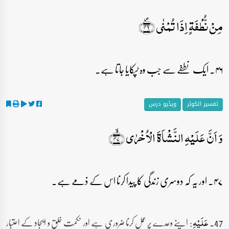
مِنۡ نُّطۡفَۃٍ اِذَا تُمۡنٰی ﴿۪۴۶﴾
۴۶۔ ایک نطفے سے جب وہ ٹپکایا جاتا ہے۔
تفسیر الکوثر
ویڈیو درس
وَ اَنَّ عَلَیۡہِ النَّشۡاَۃَ الۡاُخۡرٰی ﴿ۙ۴۷﴾
۴۷۔ اور یہ کہ دوسری زندگی کا پیدا کرنا اس کے ذمے ہے۔
47۔
: اپنے وعدے پر عمل کرنا ضروری ہے اور حکمت خلق و ایجاد کے اعتبار
عَلَیۡہِ