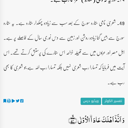
49۔ شعریٰ نامی ستارہ سورج کے بعد سب سے زیادہ چمکدار ستارہ ہے۔ یہ ستارہ
سورج سے بیس گنا زیادہ روشن اور زمین سے دس نوری سال کے فاصلے پر ہے۔
اہل مصر اور عربوں میں سے قبیلہ خزاعہ اس ستارے کی پرستش کرتے تھے۔ اس
آیت میں فرمایا کہ تمہارا رب شعریٰ نہیں بلکہ تمہارا رب اللہ ہے جو شعریٰ کا بھی
رب ہے۔
تفسیر الکوثر
ویڈیو درس
وَ اَنَّہٗۤ اَہۡلَکَ عَادَ اۨ الۡاُوۡلٰی ﴿ۙ۵۰﴾