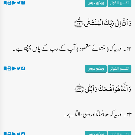
تفسیر الکوثر
ویڈیو درس
وَ اَنَّ اِلٰی رَبِّکَ الۡمُنۡتَہٰی ﴿ۙ۴۲﴾
۴۲۔ اور یہ کہ (منتہائے مقصود) آپ کے رب کے پاس پہنچنا ہے۔
تفسیر الکوثر
ویڈیو درس
وَ اَنَّہٗ ہُوَ اَضۡحَکَ وَ اَبۡکٰی ﴿ۙ۴۳﴾
۴۳۔ اور یہ کہ وہ ہنساتا اور وہی رلاتا ہے۔
تفسیر الکوثر
ویڈیو درس