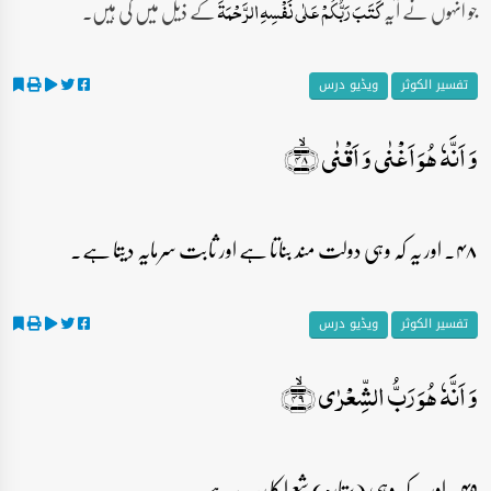
جو انہوں نے آیہ
کے ذیل میں کی ہیں۔
کَتَبَ رَبُّکُمۡ عَلٰی نَفۡسِہِ الرَّحۡمَۃَ
تفسیر الکوثر
ویڈیو درس
وَ اَنَّہٗ ہُوَ اَغۡنٰی وَ اَقۡنٰی ﴿ۙ۴۸﴾
۴۸۔ اور یہ کہ وہی دولت مند بناتا ہے اور ثابت سرمایہ دیتا ہے۔
تفسیر الکوثر
ویڈیو درس
وَ اَنَّہٗ ہُوَ رَبُّ الشِّعۡرٰی ﴿ۙ۴۹﴾
۴۹۔ اور یہ کہ وہی (ستارہ) شعرا کا رب ہے۔