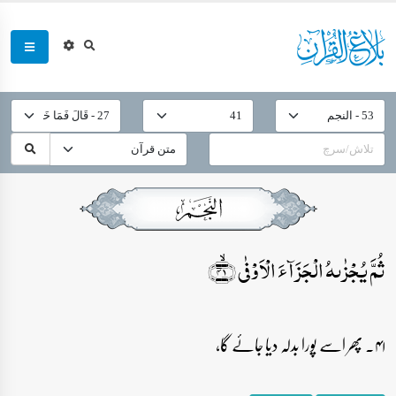
ثُمَّ یُجۡزٰىہُ الۡجَزَآءَ الۡاَوۡفٰی ﴿ۙ۴۱﴾
۴۱۔ پھر اسے پورا بدلہ دیا جائے گا،