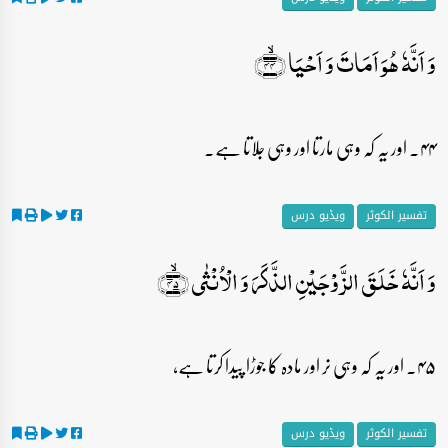
وَ اَنَّہٗ ہُوَ اَمَاتَ وَ اَحۡیَا ﴿ۙ۴۴﴾
۴۴۔ اور یہ کہ وہی مارتا اور وہی جلاتا ہے۔
تفسیر الکوثر
ویڈیو درس
وَ اَنَّہٗ خَلَقَ الزَّوۡجَیۡنِ الذَّکَرَ وَ الۡاُنۡثٰی ﴿ۙ۴۵﴾
۴۵۔ اور یہ کہ وہی نر اور مادہ کا جوڑا پیدا کرتا ہے،
تفسیر الکوثر
ویڈیو درس