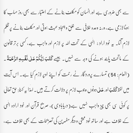
سے بھی ضروری ہے اور انسان کو مکلف بنانے کے اعتبار سے بھی روز حساب کا
ہونا لازمی ہے، ورنہ وعدہ خلافی سے خلق و ایجاد عبث ہوتی اور مکلف بنانے پر ظلم
لازم آتا۔ یہ خود ارادﮤ الٰہی کے تحت اللہ پر لازم اور واجب ہے، کسی برتر قانون
کے ماتحت پابند ہونے کی وجہ سے نہیں۔ جیسے
۔
کَتَبَ رَبُّکُمۡ عَلٰی نَفۡسِہِ الرَّحۡمَۃَ
(انعام: 54) تمہارے پروردگار نے رحمت کو اپنے اوپر لازم کیا ہے۔ اس آیت
میں لفظ
اور
دونوں وجوب لازم پر دلالت کرتے ہیں۔ لہٰذا یہ کہنا: حق تعالیٰ
کَتَبَ
عَلٰی
پر کوئی سی بھی چیز واجب نہیں ہے(دریابادی)، صریح قرآن اور خود ارادہ الٰہی
کے خلاف ہے اور ساتھ خود محشی و دیگر مفسرین کی تصریحات کے بھی خلاف ہے،