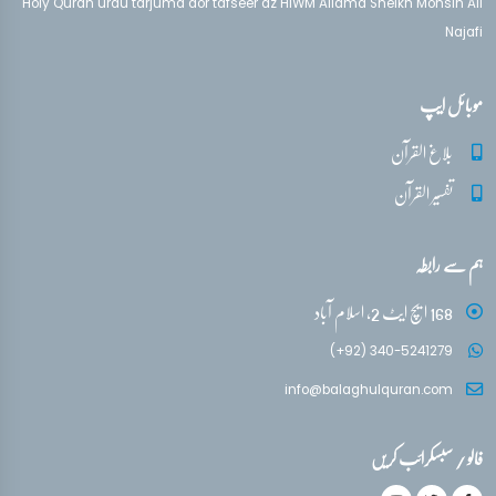
Holy Quran urdu tarjuma aor tafseer az HIWM Allama Sheikh Mohsin Ali
Najafi
موبائل ایپ
بلاغ القرآن
تفسیر القرآن
ہم سے رابطہ
168 ایچ ایٹ 2، اسلام آباد
(+92) 340-5241279
info@balaghulquran.com
فالو / سبسکرائب کریں