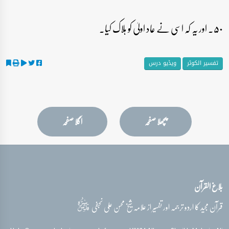
۵۰۔ اور یہ کہ اسی نے عاد اولیٰ کو ہلاک کیا۔
تفسیر الکوثر
ویڈیو درس
پچھلا صفحہ
اگلا صفحہ
بلاغ القرآن
قدس‌سره
قرآن مجید کا اردو ترجمہ اور تفسیر از علامہ شیخ محسن علی نجفی