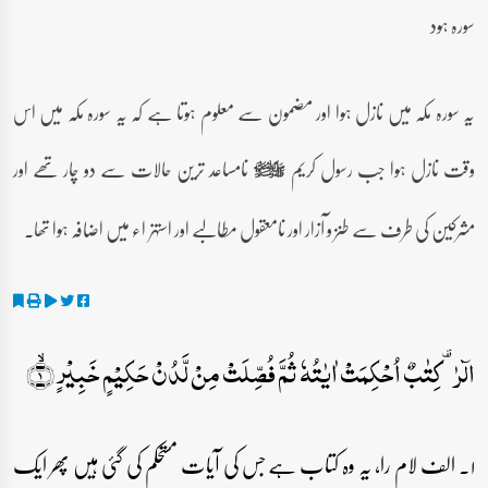
سورہ ہود
یہ سورہ مکہ میں نازل ہوا اور مضمون سے معلوم ہوتا ہے کہ یہ سورہ مکہ میں اس
وقت نازل ہوا جب رسول کریم
نامساعد ترین حالات سے دو چار تھے اور
صلى‌الله‌عليه‌وآله‌وسلم
مشرکین کی طرف سے طنز و آزار اور نامعقول مطالبے اور استہزاء میں اضافہ ہوا تھا۔
الٓرٰ ۟ کِتٰبٌ اُحۡکِمَتۡ اٰیٰتُہٗ ثُمَّ فُصِّلَتۡ مِنۡ لَّدُنۡ حَکِیۡمٍ خَبِیۡرٍ ۙ﴿۱﴾
۱۔ الف لام را، یہ وہ کتاب ہے جس کی آیات مستحکم کی گئی ہیں پھر ایک