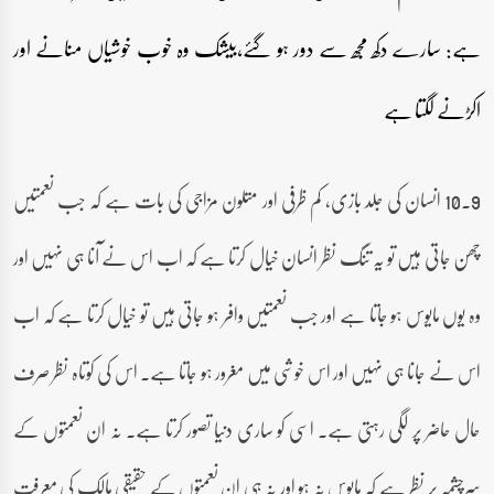
ہے: سارے دکھ مجھ سے دور ہو گئے،بیشک وہ خوب خوشیاں منانے اور
اکڑنے لگتا ہے
9۔10 انسان کی جلد بازی، کم ظرفی اور متلون مزاجی کی بات ہے کہ جب نعمتیں
چھن جاتی ہیں تو یہ تنگ نظر انسان خیال کرتا ہے کہ اب اس نے آنا ہی نہیں اور
وہ یوں مایوس ہو جاتا ہے اور جب نعمتیں وافر ہو جاتی ہیں تو خیال کرتا ہے کہ اب
اس نے جانا ہی نہیں اور اس خوشی میں مغرور ہو جاتا ہے۔ اس کی کوتاہ نظر صرف
حال حاضر پر لگی رہتی ہے۔ اسی کو ساری دنیا تصور کرتا ہے۔ نہ ان نعمتوں کے
سرچشمہ پر نظر ہے کہ مایوس نہ ہو اور نہ ہی ان نعمتوں کے حقیقی مالک کی معرفت