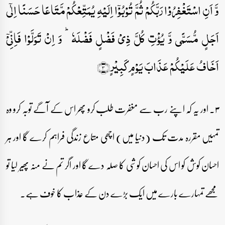
وَّ اَنِ اسۡتَغۡفِرُوۡا رَبَّکُمۡ ثُمَّ تُوۡبُوۡۤا اِلَیۡہِ یُمَتِّعۡکُمۡ مَّتَاعًا حَسَنًا اِلٰۤی
اَجَلٍ مُّسَمًّی وَّ یُؤۡتِ کُلَّ ذِیۡ فَضۡلٍ فَضۡلَہٗ ؕ وَ اِنۡ تَوَلَّوۡا فَاِنِّیۡۤ
اَخَافُ عَلَیۡکُمۡ عَذَابَ یَوۡمٍ کَبِیۡرٍ﴿۳﴾
۳۔ اور یہ کہ اپنے رب سے مغفرت طلب کرو پھر اس کے آگے توبہ کرو وہ
تمہیں مقررہ مدت تک (دنیا میں) اچھی متاع زندگی فراہم کرے گا اور ہر
احسان کوش کو اس کی احسان کوشی کا صلہ دے گا اور اگر تم نے منہ پھیر لیا تو
مجھے تمہارے بارے میں ایک بڑے دن کے عذاب کا خوف ہے۔