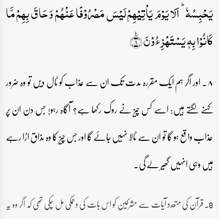
یَحۡبِسُہٗ ؕ اَلَا یَوۡمَ یَاۡتِیۡہِمۡ لَیۡسَ مَصۡرُوۡفًا عَنۡہُمۡ وَ حَاقَ بِہِمۡ مَّا
کَانُوۡا بِہٖ یَسۡتَہۡزِءُوۡنَ ٪﴿۸﴾
۸۔ اور اگر ہم ایک مقررہ مدت تک ان سے عذاب کو ٹال دیں تو وہ ضرور
کہنے لگتے ہیں: اسے کس چیز نے روک رکھا ہے؟ آگاہ رہو! جس دن ان پر
عذاب واقع ہو گا تو ان سے ٹالا نہیں جائے گا اور جس چیز کا وہ مذاق اڑا رہے
ہیں وہی انہیں گھیر لے گی۔
8۔ قرآن کی متعدد آیات سے مشرکین کو اس بات کی دھمکی مل چکی تھی کہ اگر وہ یہ