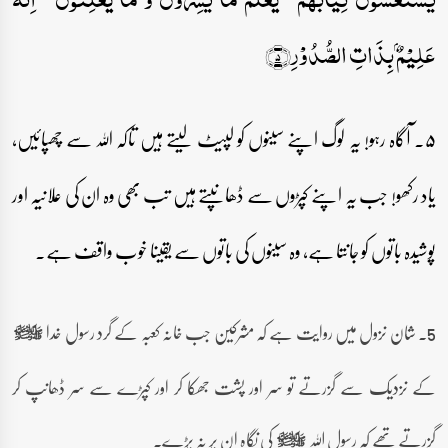
عَلِیۡمٌۢ بِذَاتِ الصُّدُوۡرِ﴿۵﴾
۵۔ آگاہ رہو! یہ لوگ اپنے سینوں کو لپیٹ لیتے ہیں تاکہ اللہ سے چھپائیں،
یاد رکھو! جب یہ اپنے کپڑوں سے ڈھانپتے ہیں تب بھی وہ ان کی علانیہ اور
پوشیدہ باتوں کو جانتا ہے، وہ سینوں کی باتوں سے یقینا خوب واقف ہے۔
5۔ شان نزول میں روایت ہے کہ مشرکین جب خانہ کعبہ کے گرد رسول خدا
صلى‌الله‌عليه‌وآله‌وسلم
کے نزدیک سے گزرتے تو سر اور پشت جھکا کر اور کپڑے سے سر ڈھانپ کر
گزرتے تھے کہ رسول اللہ
کی نگاہ ان پر نہ پڑے۔
صلى‌الله‌عليه‌وآله‌وسلم