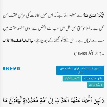
سے معلوم ہوتا ہے کہ اس حسین کائنات کی غرضِ خلقت حسن
اَیُّکُمۡ اَحۡسَنُ عَمَلًا
عمل ہے۔ لہٰذا جو ہستی حسن عمل میں سب سے افضل ہے، وہی مقصد خلقت میں
سب سے نمایاں ہے۔ اس نکتے کو سمجھنے کے بعد پڑھیے:
لولاک لما خلقت الافلاک
۔ (بحار الانوار 16:405)
حسین کائنات کی غرض خلقت حسن
عمل
پانی مایہ حیات
تفسیر الکوثر
ویڈیو درس
وَ لَئِنۡ اَخَّرۡنَا عَنۡہُمُ الۡعَذَابَ اِلٰۤی اُمَّۃٍ مَّعۡدُوۡدَۃٍ لَّیَقُوۡلُنَّ مَا