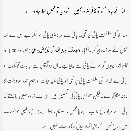
اٹھائے جاؤ گے تو کافر ضرور کہیں گے: یہ تو محض کھلا جادو ہے۔
7۔ اللہ کی سلطنت پانی پر تھی۔ پانی سے مراد یہی پانی ہو سکتا ہے جس سے اللہ
تعالیٰ نے ہر زندہ چیز کو پیدا کیا۔
(انبیاء : 30) اور
وَجَعَلْنَا مِنَ الْمَاۗءِ كُلَّ شَيْءٍ حَيٍّ
تمام زندہ چیزوں کو ہم نے پانی سے بنایا ہے۔ ان دو آیتوں سے یہ بات تو ثابت ہو
جاتی ہے کہ اللہ کی سلطنت پانی پر تھی اور پانی مایۂ حیات اور تمام زندہ موجودات کا
مادئہ مشترکہ ہے۔ لیکن ہم اس پانی کی تفصیل میں اس سے زیادہ نہیں جا سکتے کہ
پانی سے مراد مائع مذاب ہے یا گیس یا سوڈیم یا ہوا ہے؟ ایسے غیبی موضوعات
میں صریح نص کے بغیر اظہار خیال کرنا درست نہیں ہے۔