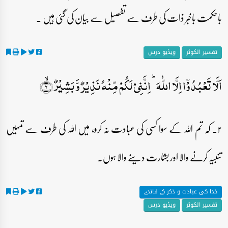
باحکمت باخبر ذات کی طرف سے تفصیل سے بیان کی گئی ہیں ۔
تفسیر الکوثر
ویڈیو درس
اَلَّا تَعۡبُدُوۡۤا اِلَّا اللّٰہَ ؕ اِنَّنِیۡ لَکُمۡ مِّنۡہُ نَذِیۡرٌ وَّ بَشِیۡرٌ ۙ﴿۲﴾
۲۔ کہ تم اللہ کے سوا کسی کی عبادت نہ کرو، میں اللہ کی طرف سے تمہیں
تنبیہ کرنے والا اور بشارت دینے والا ہوں۔
خدا کی عبادت و ذکر کے فائدے
تفسیر الکوثر
ویڈیو درس