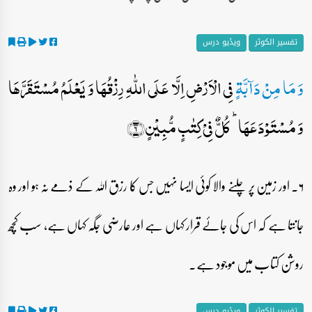
تفسیر الکوثر
ویڈیو درس
وَ مَا مِنۡ دَآبَّۃٍ
فِی الۡاَرۡضِ اِلَّا عَلَی اللّٰہِ رِزۡقُہَا وَ یَعۡلَمُ مُسۡتَقَرَّہَا
وَ مُسۡتَوۡدَعَہَا ؕ کُلٌّ فِیۡ کِتٰبٍ مُّبِیۡنٍ﴿۶﴾
۶۔ اور زمین پر چلنے والا کوئی ایسا نہیں جس کا رزق اللہ کے ذمے نہ ہو اور وہ
جانتا ہے کہ اس کی جائے قرار کہاں ہے اور عارضی جگہ کہاں ہے، سب کچھ
روشن کتاب میں موجود ہے۔
تفسیر الکوثر
ویڈیو درس