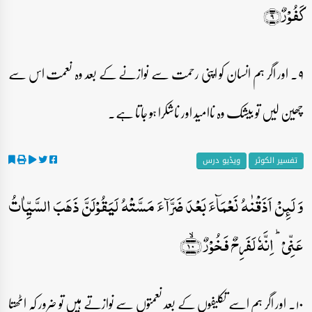
کَفُوۡرٌ﴿۹﴾
۹۔ اور اگر ہم انسان کو اپنی رحمت سے نوازنے کے بعد وہ نعمت اس سے
چھین لیں تو بیشک وہ ناامید اور ناشکرا ہو جاتا ہے۔
تفسیر الکوثر
ویڈیو درس
وَ لَئِنۡ اَذَقۡنٰہُ نَعۡمَآءَ بَعۡدَ ضَرَّآءَ مَسَّتۡہُ لَیَقُوۡلَنَّ ذَہَبَ السَّیِّاٰتُ
عَنِّیۡ ؕ اِنَّہٗ لَفَرِحٌ فَخُوۡرٌ ﴿ۙ۱۰﴾
۱۰۔ اور اگر ہم اسے تکلیفوں کے بعد نعمتوں سے نوازتے ہیں تو ضرور کہ اٹھتا