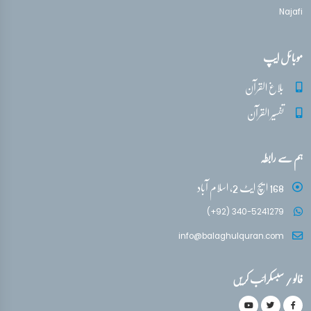
Najafi
موبائل ایپ
بلاغ القرآن
تفسیر القرآن
ہم سے رابطہ
168 ایچ ایٹ 2، اسلام آباد
(+92) 340-5241279
info@balaghulquran.com
فالو / سبسکرائب کریں