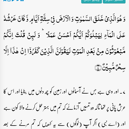
وَ ہُوَ الَّذِیۡ خَلَقَ السَّمٰوٰتِ وَ الۡاَرۡضَ فِیۡ سِتَّۃِ اَیَّامٍ وَّ کَانَ عَرۡشُہٗ
عَلَی الۡمَآءِ لِیَبۡلُوَکُمۡ اَیُّکُمۡ اَحۡسَنُ عَمَلًا ؕ وَ لَئِنۡ قُلۡتَ اِنَّکُمۡ
مَّبۡعُوۡثُوۡنَ مِنۡۢ بَعۡدِ الۡمَوۡتِ لَیَقُوۡلَنَّ الَّذِیۡنَ کَفَرُوۡۤا اِنۡ ہٰذَاۤ اِلَّا
سِحۡرٌ مُّبِیۡنٌ﴿۷﴾
۷۔ اور وہی ہے جس نے آسمانوں اور زمین کو چھ دنوں میں بنایا اور اس کا
عرش پانی پر تھا تاکہ وہ تمہیں آزمائے کہ تم میں بہتر عمل کرنے والا کون ہے
اور (اے نبی) اگر آپ (لوگوں) سے یہ کہدیں کہ تم مرنے کے بعد