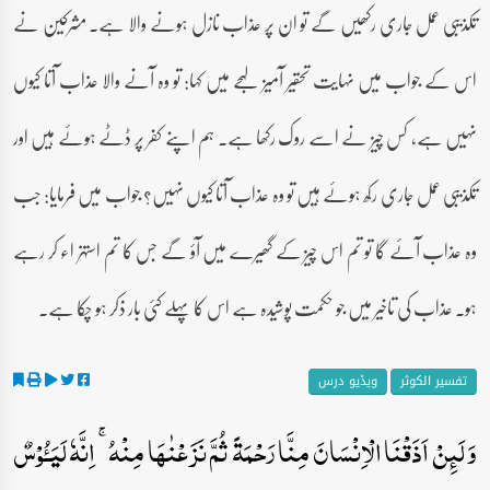
تکذیبی عمل جاری رکھیں گے تو ان پر عذاب نازل ہونے والا ہے۔ مشرکین نے
اس کے جواب میں نہایت تحقیر آمیز لہجے میں کہا: تو وہ آنے والا عذاب آتا کیوں
نہیں ہے، کس چیز نے اسے روک رکھا ہے۔ ہم اپنے کفر پر ڈٹے ہوئے ہیں اور
تکذیبی عمل جاری رکھ ہوئے ہیں تو وہ عذاب آتا کیوں نہیں؟ جواب میں فرمایا: جب
وہ عذاب آئے گا تو تم اس چیز کے گھیرے میں آؤ گے جس کا تم استہزاء کر رہے
ہو۔ عذاب کی تاخیر میں جو حکمت پوشیدہ ہے اس کا پہلے کئی بار ذکر ہو چکا ہے۔
تفسیر الکوثر
ویڈیو درس
وَ لَئِنۡ اَذَقۡنَا الۡاِنۡسَانَ مِنَّا رَحۡمَۃً ثُمَّ نَزَعۡنٰہَا مِنۡہُ ۚ اِنَّہٗ لَیَـُٔوۡسٌ