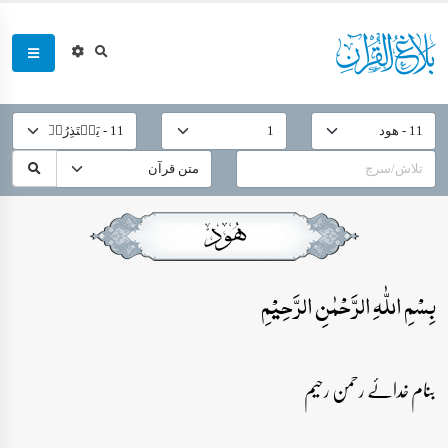
بِسۡمِ اللّٰہِ الرَّحۡمٰنِ الرَّحِیۡمِ
بنام خدائے رحمن رحیم