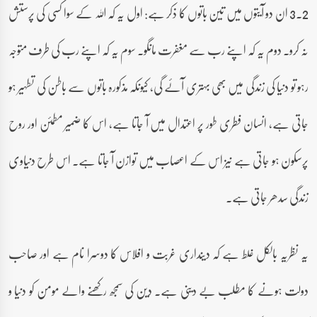
2۔3 ان دو آیتوں میں تین باتوں کا ذکر ہے: اول یہ کہ اللہ کے سوا کسی کی پرستش
نہ کرو۔ دوم یہ کہ اپنے رب سے مغفرت مانگو۔ سوم یہ کہ اپنے رب کی طرف متوجہ
رہو تو دنیا کی زندگی میں بھی بہتری آئے گی، کیونکہ مذکورہ باتوں سے باطن کی تطہیر ہو
جاتی ہے، انسان فطری طور پر اعتدال میں آ جاتا ہے، اس کا ضمیر مطمئن اور روح
پرسکون ہو جاتی ہے نیز اس کے اعصاب میں توازن آ جاتا ہے۔ اس طرح دنیاوی
زندگی سدھر جاتی ہے۔
یہ نظریہ بالکل غلط ہے کہ دینداری غربت و افلاس کا دوسرا نام ہے اور صاحب
دولت ہونے کا مطلب بے دینی ہے۔ دین کی سمجھ رکھنے والے مومن کو دنیا و