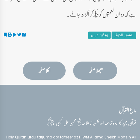
ہے کہ وہ ان نعمتوں کو دیکھ کر اکڑ نہ جائے۔
تفسیر الکوثر
ویڈیو درس
پچھلا صفحہ
اگلا صفحہ
بلاغ القرآن
قدس‌سره
قرآن مجید کا اردو ترجمہ اور تفسیر از علامہ شیخ محسن علی نجفی
Holy Quran urdu tarjuma aor tafseer az HIWM Allama Sheikh Mohsin Ali