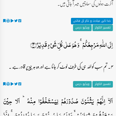
آخرت دونوں کی سعاوتیں میسر آ جاتی ہیں۔
خدا کی عبادت و ذکر کے فائدے
تفسیر الکوثر
ویڈیو درس
اِلَی اللّٰہِ مَرۡجِعُکُمۡ ۚ وَ ہُوَ عَلٰی کُلِّ شَیۡءٍ قَدِیۡرٌ﴿۴﴾
۴۔ تم سب کو اللہ ہی کی طرف لوٹ کر جانا ہے اور وہ ہر چیز پر قادر ہے ۔
تفسیر الکوثر
ویڈیو درس
اَلَاۤ اِنَّہُمۡ یَثۡنُوۡنَ صُدُوۡرَہُمۡ لِیَسۡتَخۡفُوۡا مِنۡہُ ؕ اَلَا حِیۡنَ
یَسۡتَغۡشُوۡنَ ثِیَابَہُمۡ ۙ یَعۡلَمُ مَا یُسِرُّوۡنَ وَ مَا یُعۡلِنُوۡنَ ۚ اِنَّہٗ