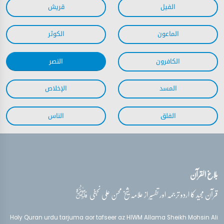
بلاغ القرآن
قدس‌سره
قرآن مجید کا اردو ترجمہ اور تفسیر از علامہ شیخ محسن علی نجفی
Holy Quran urdu tarjuma aor tafseer az HIWM Allama Sheikh Mohsin Ali