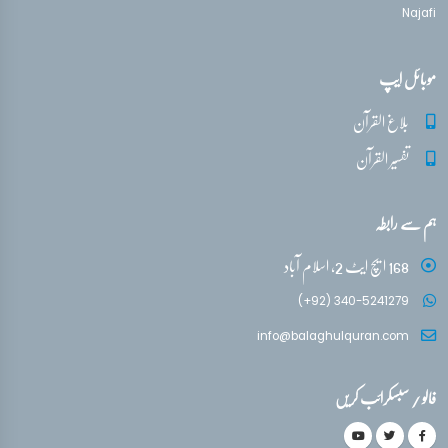
Najafi
موبائل ایپ
بلاغ القرآن
تفسیر القرآن
ہم سے رابطہ
168 ایچ ایٹ 2، اسلام آباد
(+92) 340-5241279
info@balaghulquran.com
فالو / سبسکرائب کریں