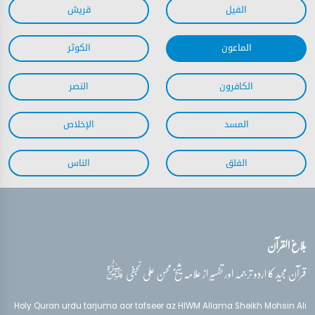
بلاغ القرآن
قدس‌سره
قرآن مجید کا اردو ترجمہ اور تفسیر از علامہ شیخ محسن علی نجفی
Holy Quran urdu tarjuma aor tafseer az HIWM Allama Sheikh Mohsin Ali