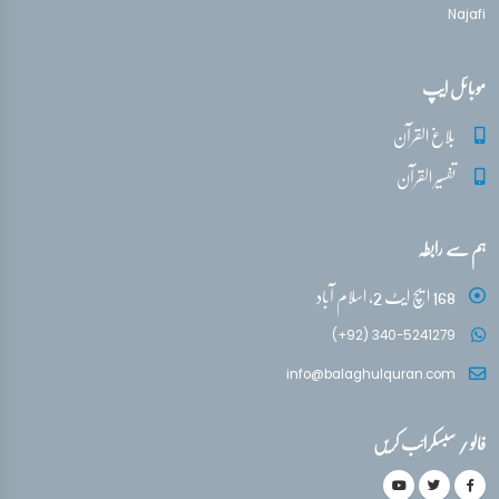
Najafi
موبائل ایپ
بلاغ القرآن
تفسیر القرآن
ہم سے رابطہ
168 ایچ ایٹ 2، اسلام آباد
(+92) 340-5241279
info@balaghulquran.com
فالو / سبسکرائب کریں