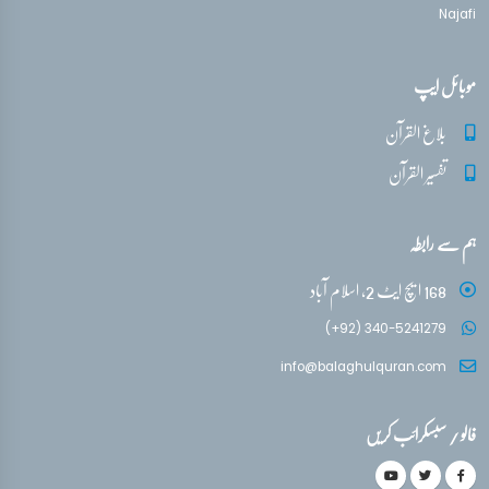
Najafi
موبائل ایپ
بلاغ القرآن
تفسیر القرآن
ہم سے رابطہ
168 ایچ ایٹ 2، اسلام آباد
(+92) 340-5241279
info@balaghulquran.com
فالو / سبسکرائب کریں