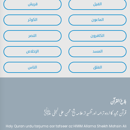
بلاغ القرآن
قدس‌سره
قرآن مجید کا اردو ترجمہ اور تفسیر از علامہ شیخ محسن علی نجفی
Holy Quran urdu tarjuma aor tafseer az HIWM Allama Sheikh Mohsin Ali