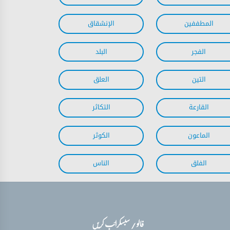
فالو / سبسکرائب کریں