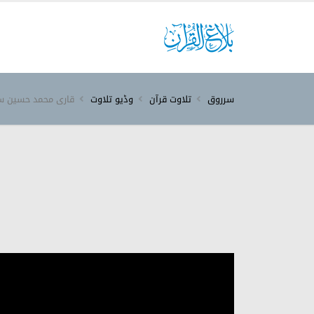
سرروق
تلاوت قرآن
وڈیو تلاوت
قاری محمد حسین س