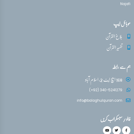
Najafi
موبائل ایپ
بلاغ القرآن
تفسیر القرآن
ہم سے رابطہ
168 ایچ ایٹ 2، اسلام آباد
(+92) 340-5241279
info@balaghulquran.com
فالو / سبسکرائب کریں