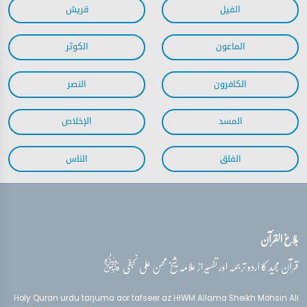
بلاغ القرآن
قدس‌سره
قرآن مجید کا اردو ترجمہ اور تفسیر از علامہ شیخ محسن علی نجفی
Holy Quran urdu tarjuma aor tafseer az HIWM Allama Sheikh Mohsin Ali