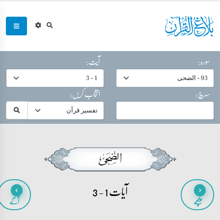
سورہ:
آیت:
سرچ:
انتخاب کریں:
آیات 1 - 3
پیچھے
آگے