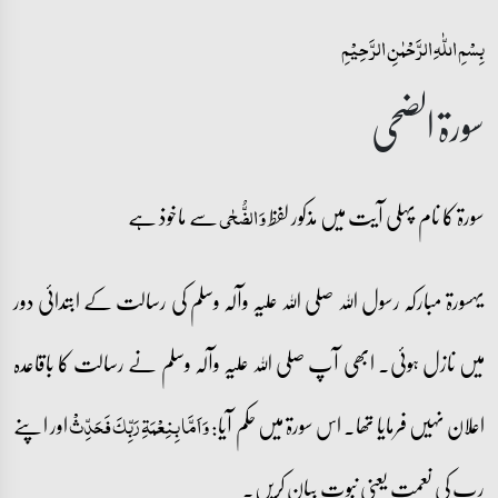
بِسۡمِ اللّٰہِ الرَّحۡمٰنِ الرَّحِیۡمِ
سورۃ الضحی
سورۃ کا نام پہلی آیت میں مذکور لفظ
سے ماخوذ ہے
وَ الضُّحٰی
یہسورۃ مبارکہ رسول اللہ صلی اللہ علیہ وآلہ وسلم کی رسالت کے ابتدائی دور
میں نازل ہوئی۔ ابھی آپ صلی اللہ علیہ وآلہ وسلم نے رسالت کا باقاعدہ
اعلان نہیں فرمایا تھا۔ اس سورۃ میں حکم آیا:
اور اپنے
وَ اَمَّا بِنِعۡمَۃِ رَبِّکَ فَحَدِّثۡ
رب کی نعمت یعنی نبوت بیان کریں۔