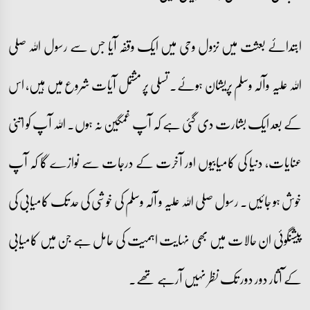
ابتدائے بعثت میں نزول وحی میں ایک وقفہ آیا جس سے رسول اللہ صلی
اللہ علیہ وآلہ وسلم پریشان ہوئے۔ تسلی پر مشتمل آیات شروع میں ہیں، اس
کے بعد ایک بشارت دی گئی ہے کہ آپ غمگین نہ ہوں۔ اللہ آپ کو اتنی
عنایات، دنیا کی کامیابیوں اور آخرت کے درجات سے نوازے گا کہ آپ
خوش ہو جائیں۔ رسول صلی اللہ علیہ و آلہ وسلم کی خوشی کی حد تک کامیابی کی
پیشنگوئی ان حالات میں بھی نہایت اہمیت کی حامل ہے جن میں کامیابی
کے آثار دور دور تک نظر نہیں آرہے تھے۔