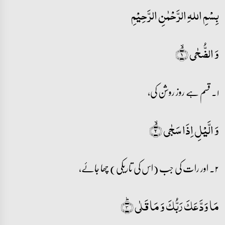
بِسْمِ اللہِ الرَّحْمٰنِ الرَّحِيْمِ
وَ الضُّحٰی ۙ﴿۱﴾
۱۔ قسم ہے روز روشن کی،
وَ الَّیۡلِ اِذَا سَجٰی ۙ﴿۲﴾
۲۔ اور رات کی جب (اس کی تاریکی) چھا جائے،
مَا وَدَّعَکَ رَبُّکَ وَ مَا قَلٰی ؕ﴿۳﴾