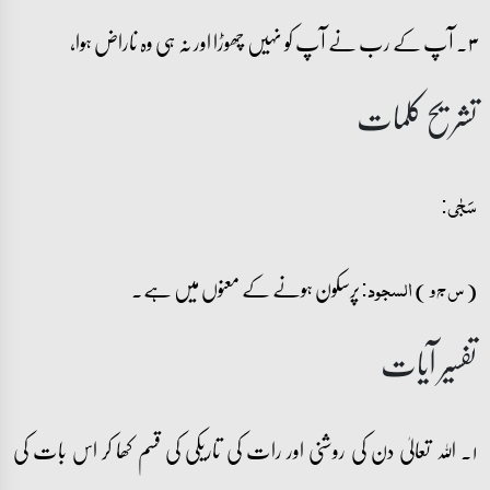
۳۔ آپ کے رب نے آپ کو نہیں چھوڑا اور نہ ہی وہ ناراض ہوا،
تشریح کلمات
سَجٰی:
(
)
پرسکون ہونے کے معنوں میں ہے۔
س ج و
السجود:
تفسیر آیات
۱۔ اللہ تعالیٰ دن کی روشنی اور رات کی تاریکی کی قسم کھا کر اس بات کی