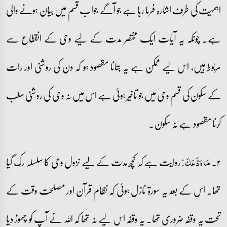
اہمیت کی طرف اشارہ فرما رہا ہے جو آگے جواب قسم میں بیان ہونے والی
ہے۔ چونکہ یہ آیات ایک مختصر مدت کے لیے وحی کے انقطاع سے
مربوط ہیں، اس لیے ممکن ہے یہ بتانا مقصود ہو کہ دن کی روشنی اور رات
کے سکون کی قسم وحی میں جو تاخیر ہوئی ہے اس میں نہ وحی کی روشنی سلب
کرنا مقصود ہے نہ سکون۔
۲۔
روایت ہے کہ کچھ مدت کے لیے نزول وحی کا سلسلہ رک گیا
مَا وَدَّعَکَ:
تھا۔ اس کے بعد یہ سورۃ نازل ہوئی کہ نظام قرآن اور مصلحت وقت کے
تحت یہ وقفہ ضروری تھا۔ یہ وقفہ اس لیے نہ تھا کہ اللہ نے آپ کو چھوڑ دیا