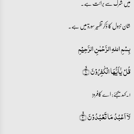
میں شرک سے برائت ہے۔
شان نزول کا ذکر تفسیر سورۃ میں ہے۔
بِسْمِ اللہِ الرَّحْمٰنِ الرَّحِيْمِ
قُلۡ یٰۤاَیُّہَا الۡکٰفِرُوۡنَ ۙ﴿۱﴾
۱۔کہدیجئے: اے کافرو!
لَاۤ اَعۡبُدُ مَا تَعۡبُدُوۡنَ ۙ﴿۲﴾