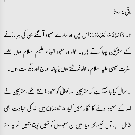
باقی نہ رہتا۔
۲۔
اس میں وہ سارے معبود آ گئے جن کی ہر زمانے
لَاۤ اَعۡبُدُ مَا تَعۡبُدُوۡنَ:
کے مشرکین پوجا کرتے ہیں۔ خواہ وہ معبود انبیاء علیہم السلام ہوں جیسے
حضرت عیسیٰ علیہ السلام ، خواہ فرشتے ہوں یا چاند سورج اور دیگر بت ہوں۔
یہ سوال کیا جا سکتا ہے کہ مشرکین اللہ تعالیٰ کو معبود مانتے تھے، مشرکین نے
اللہ کے معبود ہونے کا انکار نہیں کیا،
میں اللہ کی عبادت بھی
مَا تَعۡبُدُوۡنَ
شامل ہے تو یہ کیسے کہہ دیا: میں ان معبودوں کو نہیں پوجتا جنہیں تم پوجتے