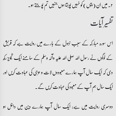
۲۔ میں ان (بتوں) کو نہیں پوجتا ہوں جنہیں تم پوجتے ہو۔
تفسیر آیات
اس سورہ مبارکہ کے سبب نزول کے بارے میں روایت ہے کہ قریش
کے لوگوں نے رسول اللہ صلی اللہ علیہ وآلہ وسلم کے سامنے ایک تجویز رکھ
دی کہ ایک سال آپ ہمارے معبودوں لات و عزی کی عبادت کریں اور
ایک سال ہم آپ کے معبود کی عبادت کریں گے۔
دوسری روایت میں ہے: ایک سال آپ ہمارے دین میں داخل ہو