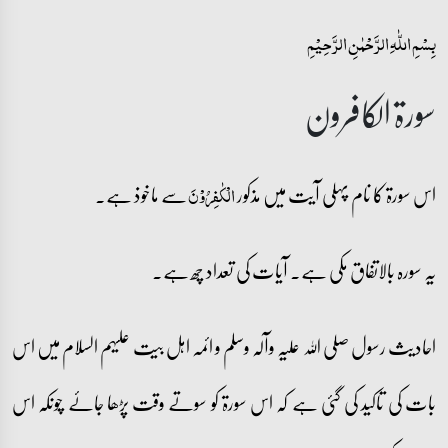
بِسۡمِ اللّٰہِ الرَّحۡمٰنِ الرَّحِیۡمِ
سورۃ الکافرون
اس سورۃ کا نام پہلی آیت میں مذکور
سے ماخوذ ہے۔
الۡکٰفِرُوۡنَ
یہ سورہ بالاتفاق مکی ہے۔ آیات کی تعداد چھ ہے۔
احادیث رسول صلی اللہ علیہ وآلہ وسلم و ائمہ اہل بیت علیہم السلام میں اس
بات کی تاکید کی گئی ہے کہ اس سورۃ کو سوتے وقت پڑھا جائے چونکہ اس