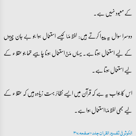
کے معبود نہیں ہے۔
دوسرا سوال یہ پیدا کرتے ہیں: لفظ
کیسے استعمال ہوا جو بے جان چیزوں
مَا
کے لیے استعمال ہوتا ہے۔ یہاں
استعمال ہونا چاہیے تھا جو عقلاء کے
مَنْ
لیے استعمال ہوتا ہے۔
اس کا جواب یہ ہے کہ قرآن میں ایسے نظائر بہت زیادہ ہیں کہ عقلاء کے
لیے بھی لفظ
استعمال ہوا ہے۔
مَا
الکوثر فی تفسیر القران جلد 10 صفحہ 317