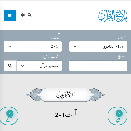
سورہ:
آیت:
سرچ:
انتخاب کریں:
آیات 1 - 2
پیچھے
آگے