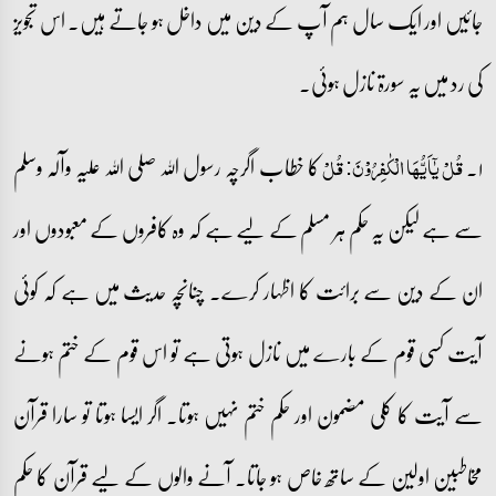
جائیں اور ایک سال ہم آپ کے دین میں داخل ہو جاتے ہیں۔ اس تجویز
کی رد میں یہ سورۃ نازل ہوئی۔
۱۔
کا خطاب اگرچہ رسول اللہ صلی اللہ علیہ وآلہ وسلم
قُلۡ یٰۤاَیُّہَا الۡکٰفِرُوۡنَ: قُلۡ
سے ہے لیکن یہ حکم ہر مسلم کے لیے ہے کہ وہ کافروں کے معبودوں اور
ان کے دین سے برائت کا اظہار کرے۔ چنانچہ حدیث میں ہے کہ کوئی
آیت کسی قوم کے بارے میں نازل ہوتی ہے تو اس قوم کے ختم ہونے
سے آیت کا کلی مضمون اور حکم ختم نہیں ہوتا۔ اگر ایسا ہوتا تو سارا قرآن
مخاطبین اولین کے ساتھ خاص ہو جاتا۔ آنے والوں کے لیے قرآن کا حکم