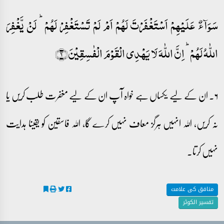
سَوَآءٌ عَلَیۡہِمۡ اَسۡتَغۡفَرۡتَ لَہُمۡ اَمۡ لَمۡ تَسۡتَغۡفِرۡ لَہُمۡ ؕ لَنۡ یَّغۡفِرَ
اللّٰہُ لَہُمۡ ؕ اِنَّ اللّٰہَ لَا یَہۡدِی الۡقَوۡمَ الۡفٰسِقِیۡنَ﴿۶﴾
۶۔ ان کے لیے یکساں ہے خواہ آپ ان کے لیے مغفرت طلب کریں یا
نہ کریں، اللہ انہیں ہرگز معاف نہیں کرے گا، اللہ فاسقین کو یقینا ہدایت
نہیں کرتا۔
منافق کی علامت
تفسیر الکوثر