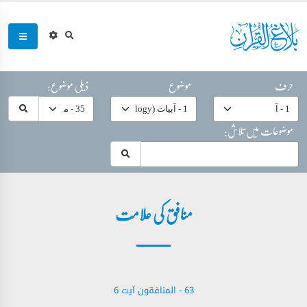
حرف
موضوع
ذیلی موضوع:
موضوعات میں تلاش:
منافق کی علامت
63 - ‎المنافقون آیت 6