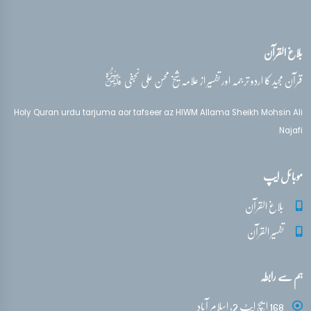
بلاغ القرآن
قدس‌سره
قرآن مجید کا اردو ترجمہ اور تفسیر از علامہ شیخ محسن علی نجفی
Holy Quran urdu tarjuma aor tafseer az HIWM Allama Sheikh Mohsin Ali
Najafi
موبائل ایپ
بلاغ القرآن
تفسیر القرآن
ہم سے رابطہ
168 ایچ ایٹ 2، اسلام آباد