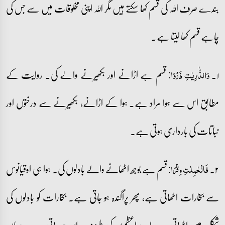
بندے صرف اللہ کی قسم کھا سکتے ہیں مگر اللہ اپنی مخلوقات میں سے جس کی
چاہے قسم کھا لیتا ہے۔
۱۔
قسم ہے اڑانے اور بکھیرنے والے کی۔ روایت کے
وَالذّٰرِیٰتِ ذَرۡوًا:
مطابق اس سے ہوا مراد ہے۔ ہوا کے اڑانے، بکھیرنے سے درختوں اور
نباتات کی بارداری ہوتی ہے۔
۲۔
قسم ہے بوجھ اٹھانے والے بادلوں کی۔ ہوا ہی اوقیانوس
فَالۡحٰمِلٰتِ وِقۡرًا:
سے بخارات اٹھاتی ہے، پھر پراگندہ ہو جاتی ہے۔ بخارات کو بادلوں کی