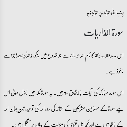
بِسۡمِ اللّٰہِ الرَّحۡمٰنِ الرَّحِیۡمِ
سورۃ الذاریات
اس
کا نام
ہے جو شروع میں مذکور
سے
سورۃ المبارکۃ
الذاریات
وَالذّٰرِیٰتِ ذَرۡوًا
ماخوذ ہے۔
اس سورہ مبارکہ کی آیات بالاتفاق ۶۰ ہیں۔ یہ سورۃ مکہ میں نازل ہوئی اس
لیے سورۃ کے مضامین مشرکین کے عقائد کی رد، اللہ کی توحید، تدبیر جہان اللہ
کے ہاتھ میں ہے اور کچھ اہل تقویٰ کی منزلت کے بیان پر مشتمل ہیں۔