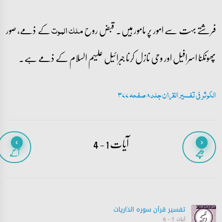
فرشتے بہت سے امور پر مامور ہیں۔ قبض روح
کے ذمے، صور
ملک الموت
پھونکنا اسرافیل اور وحی نازل کرنا جبرائیل علیہم السلام کے ذمے ہے۔
الکوثر فی تفسیر القران جلد 8 صفحہ 377
آیات 1 - 4
پیچھے
آگے
تفسیر قرآن سورہ ‎الذاريات
آیات 1 - 6