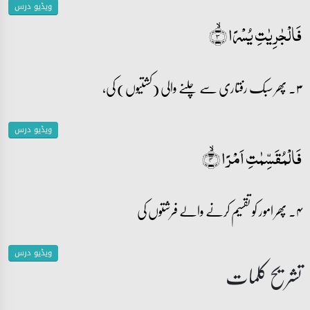
ویڈیو درس
فَالۡجٰرِیٰتِ یُسۡرًا ۙ﴿۳﴾
۳۔ پھر سبک رفتاری سے چلنے والی (کشتیوں) کی،
ویڈیو درس
فَالۡمُقَسِّمٰتِ اَمۡرًا ۙ﴿۴﴾
۴۔ پھر امور کو تقسیم کرنے والے فرشتوں کی
ویڈیو درس
تشریح کلمات