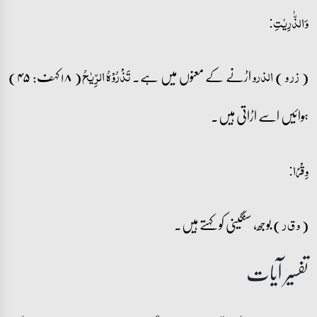
وَالذّٰرِیٰتِ:
(
)
اڑنے کے معنوں میں ہے۔
( ۱۸ کہف: ۴۵)
ز ر و
الذرو
تَذۡرُوۡہُ الرِّیٰحُ
ہوائیں اسے اڑاتی ہیں۔
وِقۡرًا:
(
) بوجھ، سنگینی کو کہتے ہیں۔
و ق ر
تفسیر آیات