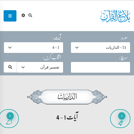
سورہ:
آیت:
سرچ:
انتخاب کریں:
آیات 1 - 4
پیچھے
آگے