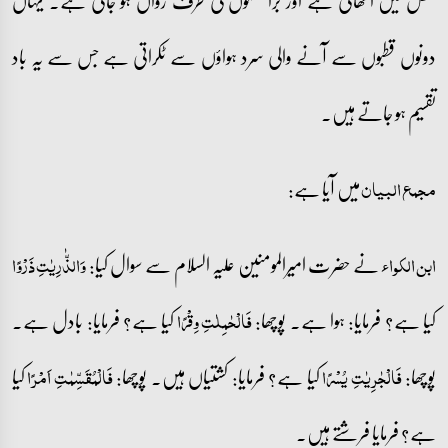
شکل میں اٹھاتی ہے اور براعظموں کی طرف رواں ہو جاتی ہے۔ یہاں
دونوں قطبوں سے آنے والی سرد ہواؤں سے ٹکراتی ہے جس سے یہ باد
تقسیم ہو جاتے ہیں۔
میں آیا ہے:
مجمع البیان
نے حضرت امیرالمومنین علیہ السلام سے سوال کیا:
ابن الکواء
وَالذّٰرِیٰتِ ذَرۡوًا
کیا ہے؟ فرمایا: ہوا ہے۔ پوچھا:
کیا ہے؟ فرمایا: بادل ہے۔
فَالۡحٰمِلٰتِ وِقۡرًا
پوچھا:
کیا ہے؟ فرمایا: کشتیاں ہیں۔ پوچھا:
کیا
فَالۡجٰرِیٰتِ یُسۡرًا
فَالۡمُقَسِّمٰتِ اَمۡرًا
ہے؟ فرمایا فرشتے ہیں۔