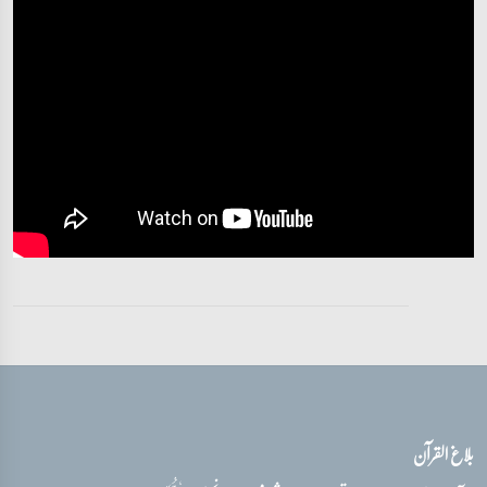
تفسیر قرآن سورہ ‎الذاريات
آیات 56 - 60
بلاغ القرآن