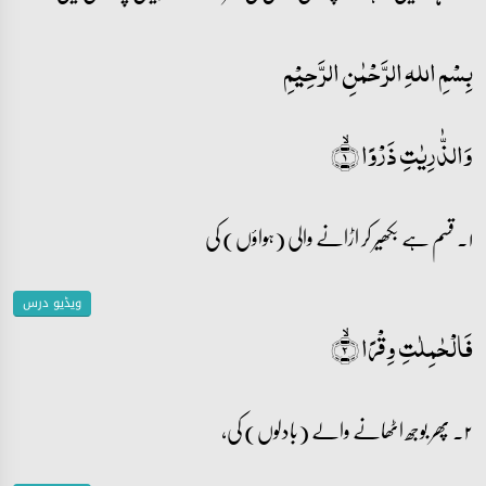
بِسْمِ اللہِ الرَّحْمٰنِ الرَّحِيْمِ
وَالذّٰرِیٰتِ ذَرۡوًا ۙ﴿۱﴾
۱۔ قسم ہے بکھیر کر اڑانے والی (ہواؤں) کی
ویڈیو درس
فَالۡحٰمِلٰتِ وِقۡرًا ۙ﴿۲﴾
۲۔ پھر بوجھ اٹھانے والے (بادلوں) کی،