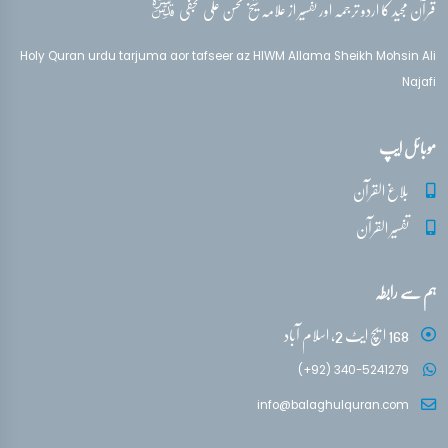
قدس‌سره
قرآن مجید کا اردو ترجمہ اور تفسیر از علامہ شیخ محسن علی نجفی
Holy Quran urdu tarjuma aor tafseer az HIWM Allama Sheikh Mohsin Ali
Najafi
موبائل ایپ
بلاغ القرآن
تفسیر القرآن
ہم سے رابطہ
168 ایچ ایٹ 2، اسلام آباد
(+92) 340-5241279
info@balaghulquran.com