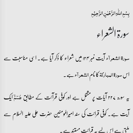
بِسۡمِ اللّٰہِ الرَّحۡمٰنِ الرَّحِیۡمِ
سورۃ الشعراء
آیت نمبر ۱۲۴ میں شعراء کا ذکر آیا ہے۔ اسی مناسبت سے
سورۃ الشعرآء
اس
کا نام
ہے۔
سورۃ المبارکۃ
الشعرآء
یہ سورہ ۲۲۷ آیات پر مشتمل ہے اور کوفی قرآئت کے مطابق
ایک
طٰسٓمّٓ
آیت ہے۔ کوفی قرائت کی سند امیرالمومنین حضرت علی علیہ السلام سے
ملتی ہے اس لیے یہ قرائت مستند ہے۔