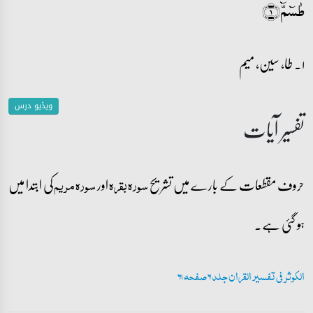
طٰسٓمّٓ﴿۱﴾
۱۔ طا، سین، میم
ویڈیو درس
تفسیر آیات
حروف مقطعات کے بارے میں تشریح
اور
کی ابتدا میں
سورہ بقرہ
سورہ مریم
ہو گئی ہے۔
الکوثر فی تفسیر القران جلد 6 صفحہ 61