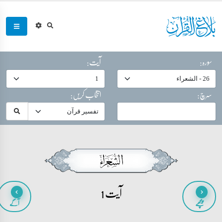
سورہ:
آیت:
سرچ:
انتخاب کریں:
آیت 1
پیچھے
آگے