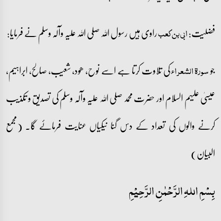
فضلیت:
راوی ہیں رسول اللہ صلی اللہ علیہ وآلہ وسلم نے فرمایا:
ابی بن کعب
جو
کی تلاوت کرتا ہے اسے نوح، ھود، شعیب، صالح، ابراہیم،
سورۃ الشعراء
عیسیٰ علیہم السلام اور حضرت محمد صلی اللہ علیہ وآلہ وسلم کی تصدیق و تکذیب
کرنے والوں کی تعداد کے دس گنا نیکیاں عنایت فرمائے گا۔ (مجمع
البیان)
بِسْمِ اللہِ الرَّحْمٰنِ الرَّحِيْمِ