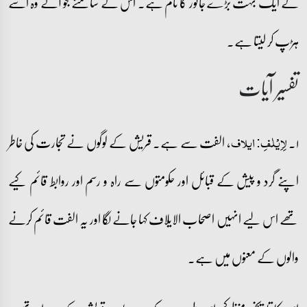
کے ایک بہت بڑے جانور کا نام ہے۔ اس کے سامنے جو آئے وہ اسے
ہڑپ کر لیتا ہے۔
تفسیر آیات
۱۔
، الفت سے ہے۔ قریش کے لوگوں نے تجارت کی خاطر
لِاِیۡلٰفِ: ایلاف
اپنے گرد و پیش کے قبائل اور حکومتوں سے راہ و رسم اور روابط قائم کیے
تھے اس لیے انہیں اصحاب الایلاف کہا جانے لگا اور یہ الفت قائم کرنے
والوں کے معنوں میں ہے۔