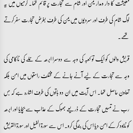
معیشت کا دار ومدار یمن اور شام سے تجارت پر قائم تھا۔ گرمیوں میں یہ
لوگ شام کی طرف اور سردیوں میں یمن کی طرف بغرض تجارت سفر کرتے
تھے۔
قریش والوں کو ایک تو کعبہ کی وجہ سے دوسرا ابرھہ کے حملے کی ناکامی کی
وجہ سے تجارت کے لیے آنے جانے کے مختلف راستوں میں امن بلکہ
تعاون حاصل تھا۔ اس آیت میں ان دو باتوں کی طرف اشارہ ہے کہ جس
رب نے تمہیں تجارت کے ذریعے بھوک کے عذاب سے بچایا اور ابرھہ
کو نابود کر کے امن دیا اس کی بندگی کرو۔ اس سے سورۃ الفیل اور سورۃ القریش