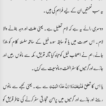
یہ سب نعمتیں ان کے لیے فراہم کی ہیں۔
دوسری رائے یہ ہے کہ لام تعلیل ہے۔ یعنی علت اور وجہ بتانے والا
لام۔ اس صورت میں یا تو سابقہ سورہ فیل کے ساتھ سلسلۂ کلام کو جوڑا
جائے: ہم نے اصحاب فیل کو تباہ کیا تاکہ قریش، مکہ سے مانوس رہیں اور
جاڑے اور گرمیوں کا سفر الفت و مانوسیت سے کریں۔
یا اس کا تعلق
سے ہے۔ یعنی کعبے سے مانوس
فَلۡیَعۡبُدُوۡا رَبَّ ہٰذَا الۡبَیۡتِ
رہنے اور جاڑے اور گرمیوں میں پرامن تجارتی سفر کرنے کی خاطر قریش کو