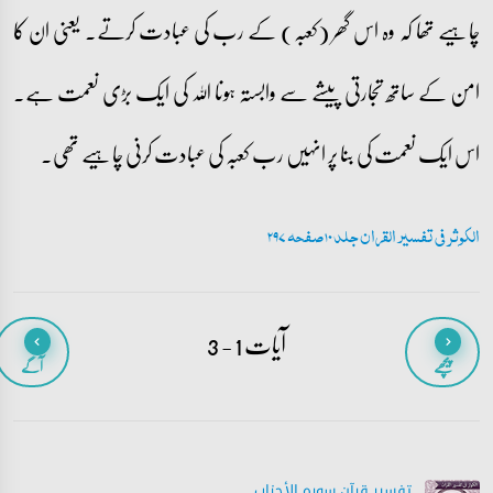
چاہیے تھا کہ وہ اس گھر (کعبہ) کے رب کی عبادت کرتے۔ یعنی ان کا
امن کے ساتھ تجارتی پیشے سے وابستہ ہونا اللہ کی ایک بڑی نعمت ہے۔
اس ایک نعمت کی بنا پر انہیں رب کعبہ کی عبادت کرنی چاہیے تھی۔
الکوثر فی تفسیر القران جلد 10 صفحہ 297
آیات 1 - 3
پیچھے
آگے
تفسیر قرآن سورہ ‎الأحزاب‎