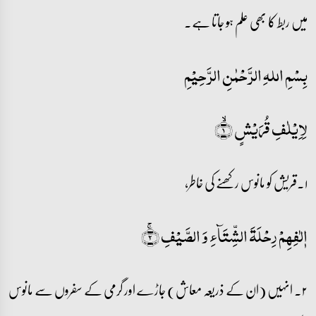
میں ربط کا بھی علم ہو جاتا ہے۔
بِسْمِ اللہِ الرَّحْمٰنِ الرَّحِيْمِ
لِاِیۡلٰفِ قُرَیۡشٍ ۙ﴿۱﴾
۱۔قریش کو مانوس رکھنے کی خاطر،
اٖلٰفِہِمۡ رِحۡلَۃَ الشِّتَآءِ وَ الصَّیۡفِ ۚ﴿۲﴾
۲۔ انہیں (ان کے ذریعہ معاش) جاڑے اور گرمی کے سفروں سے مانوس