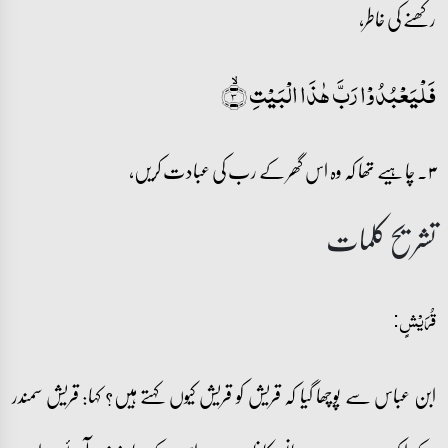
رکھنے کی خاطر،
فَلۡیَعۡبُدُوۡا رَبَّ ہٰذَا الۡبَیۡتِ ۙ﴿۳﴾
۳۔ چاہیے تھا کہ وہ اس گھر کے رب کی عبادت کریں،
تشریح کلمات
قُرَیۡشٍ:
ابن عباس سے پوچھا گیا کہ قریش کو قریش کیوں کہتے ہیں؟ کہا: قریش سمندر