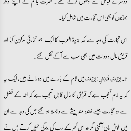
دوسرے قبائل سے وصول کرتے تھے۔ حضرت ہاشم نے اپنے دیگر
بھائیوں کو بھی اس تجارت میں شامل کیا۔
اس تجارت کی وجہ سے مکہ جزیرۃ العرب کا ایک اہم تجارتی مرکزبن گیا اور
قریش مال و دولت میں بھی سب سے آگے نکل گئے۔
۲۔
میں لام کے بارے میں دو رائے ہیں: ایک یہ
لِاِیۡلٰفِ قُرَیۡشٍ: لِاِيْلٰف
کہ یہ لام تعجب ہے کہ قریش کا حال قابل تعجب ہے کہ اللہ کے فضل
سے وہ تجارت جیسے فائدہ مند پیشے سے وابستہ ہو گئے جس کی وجہ سے ان
میں خوش حالی آ گئی مگر وہ اس گھر کے رب کی بندگی نہیں کرتے جس نے