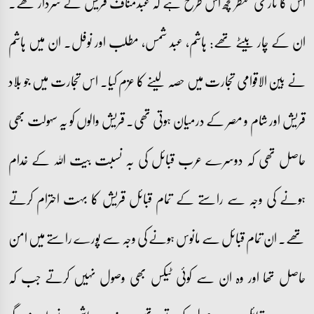
اس کا تاریخی منظر کچھ اس طرح ہے کہ عبدمناف قریش کے سردار تھے۔
ان کے چار بیٹے تھے: ہاشم، عبد شمس، مطلب اور نوفل۔ ان میں ہاشم
نے بین الاقوامی تجارت میں حصہ لینے کا عزم کیا۔ اس تجارت میں جو بلاد
قریش اور شام و مصر کے درمیان ہوتی تھی۔ قریش والوں کو یہ سہولت بھی
حاصل تھی کہ دوسرے عرب قبائل کی بہ نسبت بیت اللہ کے خدام
ہونے کی وجہ سے راستے کے تمام قبائل قریش کا بہت احترام کرتے
تھے۔ ان تمام قبائل سے مانوس ہونے کی وجہ سے پورے راستے میں امن
حاصل تھا اور وہ ان سے کوئی ٹیکس بھی وصول نہیں کرتے جب کہ