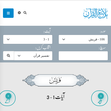
سورہ:
آیت:
سرچ:
انتخاب کریں:
آیات 1 - 3
پیچھے
آگے