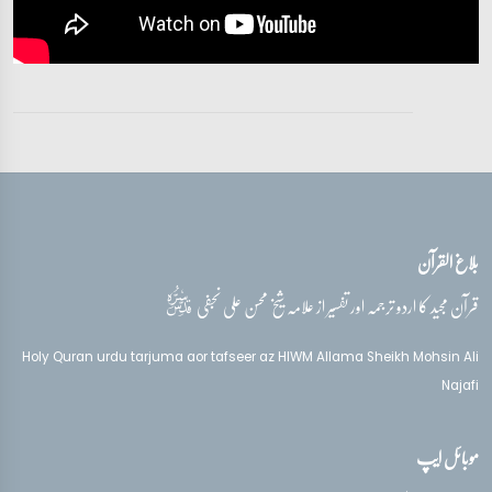
بلاغ القرآن
قدس‌سره
قرآن مجید کا اردو ترجمہ اور تفسیر از علامہ شیخ محسن علی نجفی
Holy Quran urdu tarjuma aor tafseer az HIWM Allama Sheikh Mohsin Ali
Najafi
موبائل ایپ