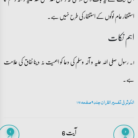
استغفار عام لوگوں کے استغفار کی طرح نہیں ہے۔
اہم نکات
۱۔ رسول صلی اللہ علیہ و آلہ وسلم کی دعا کو اہمیت نہ دینا نفاق کی علامت
ہے۔
الکوثر فی تفسیر القران جلد 9 صفحہ 181
آیت 6