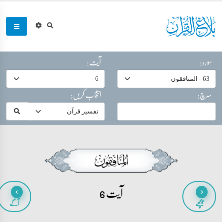
سورہ:
آیت:
سرچ:
انتخاب کریں:
آیت 6
پیچھے
آگے