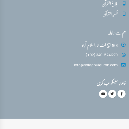
بلاغ القرآن
تفسیر القرآن
ہم سے رابطہ
168 ایچ ایٹ 2، اسلام آباد
(+92) 340-5241279
info@balaghulquran.com
فالو / سبسکرائب کریں