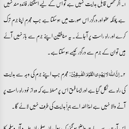
۱۔ اگر شخص قابل ہدایت نہیں ہے تو اس کے لیے استغفار فائدہ مند نہیں
ہے چونکہ عفو اور درگزر اس صورت میں ہو سکتا ہے جب مجرم اپنا جرم ترک
کرے اور راہ راست پر آ جائے۔ یہ منافقین اپنے جرم سے باز نہیں آئے
ہیں تو ان کے جرم سے درگزر کیسے ہو سکتا ہے۔
۲۔
مجرم جب اپنے جرم کی وجہ سے ہدایت
اِنَّ اللّٰہَ لَا یَہۡدِی الۡقَوۡمَ الۡفٰسِقِیۡنَ:
کی راہ سے نکل گیا ہے اور ایسا فسق اس پر مسلط ہے کہ وہ از خود راہ راست پر
آنے والا نہیں ہے لہٰذا اللہ اسے جبراً ہدایت کی طرف نہیں لائے گا۔
اس آیت سے یہ بات واضح ہو گئی کہ رسول اللہ صلی اللہ علیہ و آلہ وسلم کا