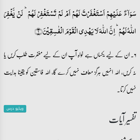
سَوَآءٌ عَلَیۡہِمۡ اَسۡتَغۡفَرۡتَ لَہُمۡ اَمۡ لَمۡ تَسۡتَغۡفِرۡ لَہُمۡ ؕ لَنۡ یَّغۡفِرَ
اللّٰہُ لَہُمۡ ؕ اِنَّ اللّٰہَ لَا یَہۡدِی الۡقَوۡمَ الۡفٰسِقِیۡنَ﴿۶﴾
۶۔ ان کے لیے یکساں ہے خواہ آپ ان کے لیے مغفرت طلب کریں یا
نہ کریں، اللہ انہیں ہرگز معاف نہیں کرے گا، اللہ فاسقین کو یقینا ہدایت
نہیں کرتا۔
ویڈیو درس
تفسیر آیات