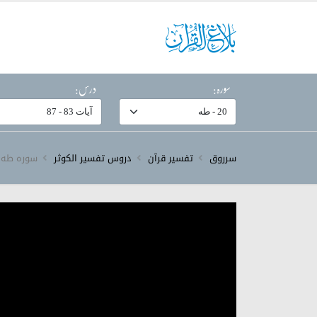
سورہ:
درس:
سرروق
تفسیر قرآن
دروس تفسیر الکوثر
سورہ ‎طه