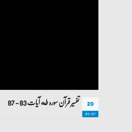
تفسیر قرآن سورہ ‎طه آیات 83 - 87
20
83-87