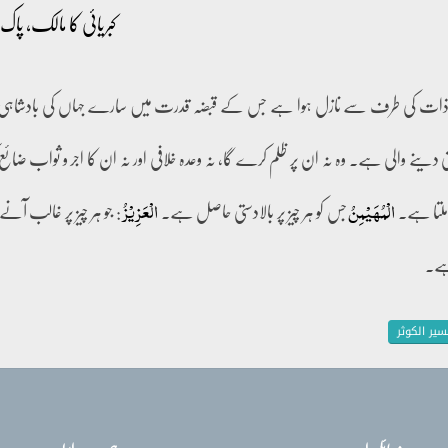
کبریائی کا مالک، پ
 ذات کی طرف سے نازل ہوا ہے جس کے قبضہ قدرت میں سارے جہاں کی بادشا
 دینے والی ہے۔ وہ نہ ان پر ظلم کرے گا، نہ وعدہ خلافی اور نہ ان کا اجر و ثواب ضا
ملتا ہے۔
جس کو ہر چیز پر بالادستی حاصل ہے۔
: جو ہر چیز پر غالب آن
الۡمُہَیۡمِنُ
الۡعَزِیۡزُ
ہے۔
سیر الکوثر