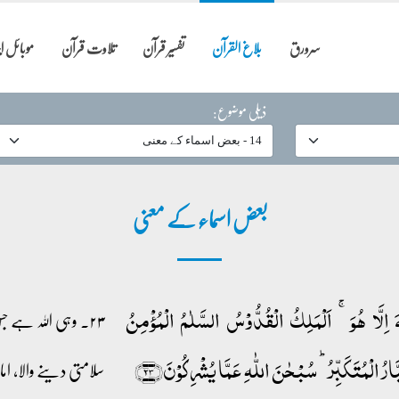
سرورق
بلاغ القرآن
تفسیر قرآن
تلاوت قرآن
موبائل 
ذیلی موضوع:
بعض اسماء کے معنی
ٰہَ اِلَّا ہُوَ ۚ اَلۡمَلِکُ الۡقُدُّوۡسُ السَّلٰمُ الۡمُؤۡمِنُ
۲۳۔ وہی اللہ ہے ج
َارُ الۡمُتَکَبِّرُ ؕ سُبۡحٰنَ اللّٰہِ عَمَّا یُشۡرِکُوۡنَ﴿۲۳﴾
سلامتی دینے والا، ام