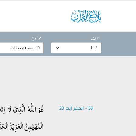
حرف
موضوع
ہُوَ اللّٰہُ الَّذِیۡ لَاۤ اِل
59 - ‎الحشر آیت 23
الۡمُہَیۡمِنُ الۡعَزِیۡزُ الۡجَبّ