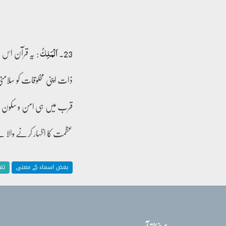
23۔
: یہ قرآن اس
اَلۡمَلِکُ
ذات اپنی مخلوقات کو سلامتی
قرب میں ہی امن و سکون 
عظمت کا اظہار کرنے والا 
بعض اسماء کے معنی
تف