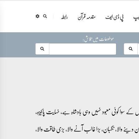
ایپ
پی ڈی ایف
مقدمہ قرآن
رابطہ
موضوعات میں تلاش:
س کے سوا کوئی معبود نہیں وہی بادشاہ ہے، نہایت پاکیزہ،
ان دینے والا، نگہبان، بڑا غالب آنے والا، بڑی طاقت والا،