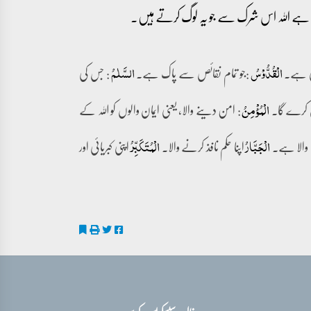
اک ہے اللہ اس شرک سے جو یہ لوگ کرتے ہیں۔
ہی ہے۔
:جو تمام نقائص سے پاک ہے۔
: جس کی
الۡقُدُّوۡسُ
السَّلٰمُ
ئع کرے گا۔
: امن دینے والا، یعنی ایمان والوں کو اللہ کے
الۡمُؤۡمِنُ
ے والا ہے۔
اپنا حکم نافذ کرنے والا۔
اپنی کبریائی اور
الْجَبَّارُ
الۡمُتَکَبِّرُ