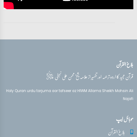
بلاغ القرآن
قدس‌سره
قرآن مجید کا اردو ترجمہ اور تفسیر از علامہ شیخ محسن علی نجفی
Holy Quran urdu tarjuma aor tafseer az HIWM Allama Sheikh Mohsin Ali
Najafi
موبائل ایپ
بلاغ القرآن