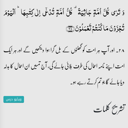
وَ تَرٰی کُلَّ اُمَّۃٍ جَاثِیَۃً ۟ کُلُّ اُمَّۃٍ تُدۡعٰۤی اِلٰی کِتٰبِہَا ؕ اَلۡیَوۡمَ
تُجۡزَوۡنَ مَا کُنۡتُمۡ تَعۡمَلُوۡنَ﴿۲۸﴾
۲۸۔ اور آپ ہر امت کو گھٹنوں کے بل گرا ہوا دیکھیں گے اور ہر ایک
امت اپنے نامہ اعمال کی طرف بلائی جائے گی، آج تمہیں ان اعمال کا بدلہ
دیا جائے گا جو تم کرتے رہے ہو۔
ویڈیو درس
تشریح کلمات