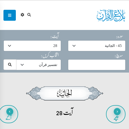
سورہ:
آیت:
سرچ:
انتخاب کریں:
آیت 28
پیچھے
آگے