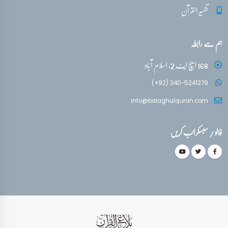
تفسیر القرآن
ہم سے رابطہ
168 ایچ ایٹ 2، اسلام آباد
(+92) 340-5241279
info@balaghulquran.com
فالو / سبسکرائب کریں