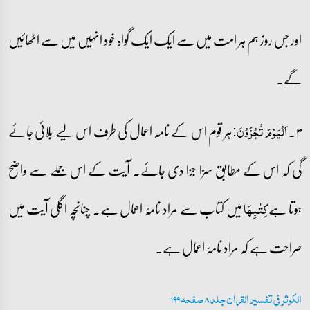
اور جس روز ہم ہر امت میں سے ایک ایک گواہ خود انہیں میں سے اٹھائیں
گے۔
۳۔
ہر قوم اس کے نامہ اعمال کی طرف اس لیے بلائی جائے
اَلۡیَوۡمَ تُجۡزَوۡنَ:
گی کہ اس کے مطابق سزا جزا دی جائے۔ آیت کے اس جملے سے واضح
ہوتا ہے
میں کتاب سے مراد نامۂ اعمال ہے۔ چنانچہ اگلی آیت میں
کِتٰبِہَا
صراحت ہے کہ مراد نامۂ اعمال ہے۔
الکوثر فی تفسیر القران جلد 8 صفحہ 199