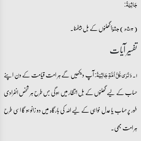
جَاثِیَۃً:
(
)
گھٹنوں کے بل بیٹھنا۔
ج ث و
جثوّاً
تفسیر آیات
۱۔
آپ دیکھیں گے ہر امت قیامت کے دن اپنے
وَ تَرٰی کُلَّ اُمَّۃٍ جَاثِیَۃً:
حساب کے لیے گھٹنوں کے بل انتظار میں ہو گی جس طرح ہر شخص انفرادی
طور پر حساب یا عدل خواہی کے لیے اللہ کی بارگاہ میں دو زانو ہو گا اسی طرح
ہر امت بھی۔