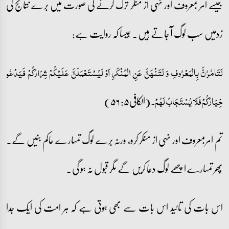
جیسے امر بمعروف اور نہی از منکر ترک کرنے کی صورت میں برے نتائج کی
زدمیں سب لوگ آ جاتے ہیں۔ جیسا کہ روایت ہے:
لَتَامُرُنَّ بِالْمَعْرُوفِ وَ لَتَنْھَنَّ عَنِ الْمُنْکَرِ اَوْ لَیُسْتَعْمَلَنَّ عَلَیْکُمْ شِرَارُکُمْ فَیَدْعُو
(الکافی۵: ۵۶)
خِیَارُکُمْ فَلَا یُسْتَجَابُ لَہُمْ۔
تم امربمعروف اور نہی از منکر کرو، ورنہ برے لوگ تمہارے حاکم بنیں گے۔
پھر تمہارے اچھے لوگ دعا کریں گے مگر قبول نہ ہو گی۔
اس بات کی تائید اس بات سے بھی ہوتی ہے کہ ہر امت کی ایک جدا