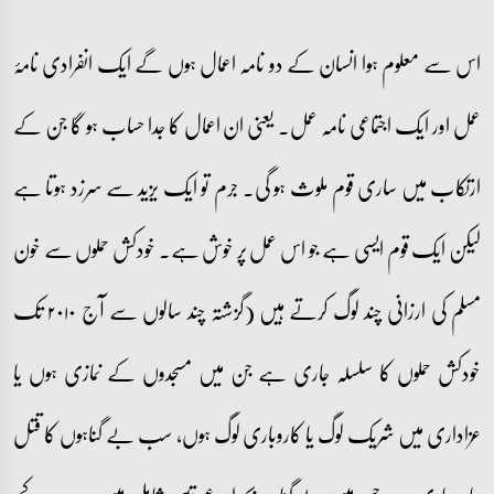
اس سے معلوم ہوا انسان کے دو نامہ اعمال ہوں گے ایک انفرادی نامۂ
عمل اور ایک اجتماعی نامہ عمل۔ یعنی ان اعمال کا جدا حساب ہو گا جن کے
ارتکاب میں ساری قوم ملوث ہو گی۔ جرم تو ایک یزید سے سرزد ہوتا ہے
لیکن ایک قوم ایسی ہے جو اس عمل پر خوش ہے۔ خودکش حملوں سے خون
مسلم کی ارزانی چند لوگ کرتے ہیں (گزشتہ چند سالوں سے آج ۲۰۱۰ تک
خودکش حملوں کا سلسلہ جاری ہے جن میں مسجدوں کے نمازی ہوں یا
عزاداری میں شریک لوگ یا کاروباری لوگ ہوں، سب بے گناہوں کا قتل