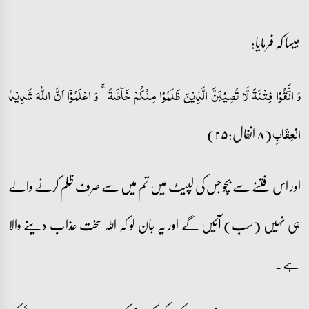
جیسا کہ فرمایا:
وَ اتَّقُوۡا فِتۡنَۃً لَّا تُصِیۡبَنَّ الَّذِیۡنَ ظَلَمُوۡا مِنۡکُمۡ خَآصَّۃً ۚ وَ اعۡلَمُوۡۤا اَنَّ اللّٰہَ شَدِیۡدُ
(۸ انفال:۲۵)
الۡعِقَابِ
اور اس فتنے سے بچو جس کی لپیٹ میں تم میں سے صرف ظلم کرنے والے
ہی نہیں (سب) آئیں گے اور یہ جان لو کہ اللہ سخت عذاب دینے والا
ہے۔