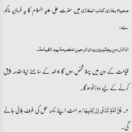
میں حضرت علی علیہ السلام کا یہ فرمان مذکور
صحیح بخاری کتاب المغازی
ہے:
انا اول من یجثو بین یدی الرحمن للخصومۃ یوم القیامۃ۔
قیامت کے دن میں پہلا شخص ہوں گا جو اللہ کے سامنے اپنا مقدمہ پیش
کرنے کے لیے دو زانو ہو گا۔
۲۔
ہر امت اپنے نامۂ عمل کی طرف بلائی جائے
کُلُّ اُمَّۃٍ تُدۡعٰۤی اِلٰی کِتٰبِہَا:
گی۔