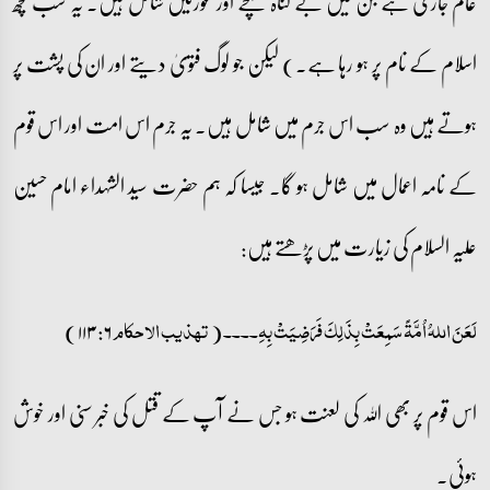
عام جاری ہے جن میں بے گناہ بچے اور عورتیں شامل ہیں۔ یہ سب کچھ
اسلام کے نام پر ہو رہا ہے۔) لیکن جو لوگ فتویٰ دیتے اور ان کی پشت پر
ہوتے ہیں وہ سب اس جرم میں شامل ہیں۔ یہ جرم اس امت اور اس قوم
کے نامہ اعمال میں شامل ہو گا۔ جیسا کہ ہم حضرت سید الشہداء امام حسین
علیہ السلام کی زیارت میں پڑھتے ہیں:
۶: ۱۱۳)
(
لَعَنَ اللہُ اُمَّۃً سَمِعَتْ بِذَلِکَ فَرَضِیَتْ بِہِ۔۔۔۔
تھذیب الاحکام
اس قوم پر بھی اللہ کی لعنت ہو جس نے آپ کے قتل کی خبر سنی اور خوش
ہوئی۔