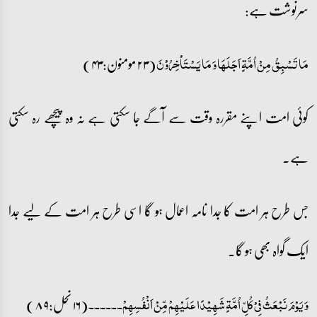
سرنوشت ہے:
(۲۳ مومنون:۴۳)
مَا تَسۡبِقُ مِنۡ اُمَّۃٍ اَجَلَہَا وَ مَا یَسۡتَاۡخِرُوۡنَ
کوئی امت اپنے مقررہ وقت سے آگے جا سکتی ہے نہ وہ پیچھے رہ سکتی
ہے۔
جس طرح ہر امت کا جدا نامہ اعمال ہو گا اسی طرح ہر امت کے لیے جدا
ایک گواہ بھی ہو گا۔
(۱۶ نحل:۸۹)
وَ یَوۡمَ نَبۡعَثُ فِیۡ کُلِّ اُمَّۃٍ شَہِیۡدًا عَلَیۡہِمۡ مِّنۡ اَنۡفُسِہِمۡ۔۔۔۔۔۔