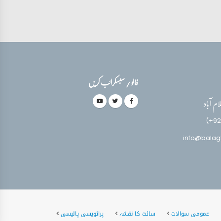
فالو / سبسکرائب کریں
(+92
info@balag
عمومی سوالات
سائٹ کا نقشہ
پرائویسی پالیسی