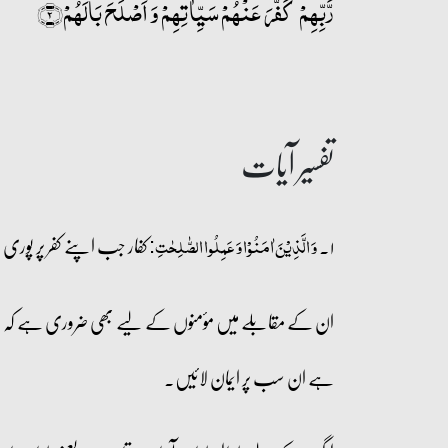
رَّبِّہِمۡ ۙ کَفَّرَ عَنۡہُمۡ سَیِّاٰتِہِمۡ وَ اَصۡلَحَ بَالَہُمۡ﴿۲﴾
تفسیر آیات
۱۔
کفار جب اپنے کفر پر پوری
وَ الَّذِیۡنَ اٰمَنُوۡا وَ عَمِلُوا الصّٰلِحٰتِ:
ان کے مقابلے میں مؤمنوں کے لیے بھی ضروری ہے کہ وہ اسلام ک
ہے ان سب پر ایمان لائیں۔