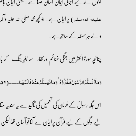
لوگوں کے لیے اجمالی ایمان آسان ہوتا ہے۔ یعنی ایمان 
) پر ایمان ہے۔ جو کچھ محمد صلی اللہ علیہ وآل
علیہ وآلہ وسلم
والے ہر مسئلہ کے ساتھ ہے۔
چنانچہ سورۃ الحشر میں جنگی غنائم اور کفار سے بغیر جنگ کے ہ
(۵۹ حشر:۷)
وَ مَاۤ اٰتٰىکُمُ الرَّسُوۡلُ فَخُذُوۡہُ ٭ وَ مَا نَہٰىکُمۡ عَنۡہُ فَانۡتَہُوۡا۔۔۔۔
اس جگہ رسولؐ کے فرمان کی تعمیل کی تاکید سے یہ عندیہ مل
لیے لوگوں کے لیے قرآن پر ایمان لے آنا تو آسان تھا لیکن 