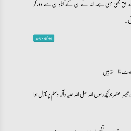
ق بھی یہی ہے، اللہ نے ان کے گناہ ان سے دور کر
ئی۔
ویڈیو درس
 رکاوٹ ڈالتے ہیں۔
نصر جو کچھ رسول اللہ صلی اللہ علیہ وآلہ وسلم پر نازل ہوا