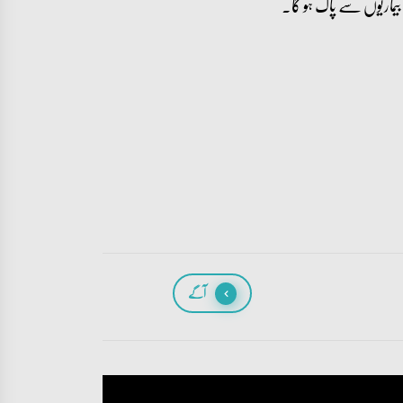
بیماریوں سے پاک ہو گا۔
آگے