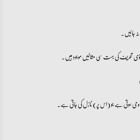
نہ جائیں۔
معنوی تحریف کی بہت سی مثالیں موجود ہیں۔
 وحی ہوتی ہے جو (اس پر) نازل کی جاتی ہے۔