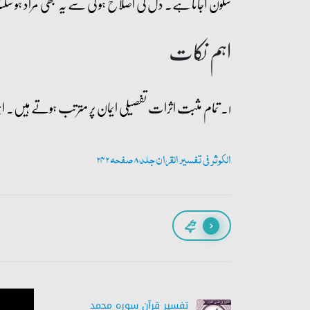
سکون آجاتا ہے۔ دل کی اصلاح ہو گی سے یہ بھی مراد ہو سکتا
اہم نکات
۱۔ تمام مثبت اثرات تفصیلی ایمان پر مترتب ہوتے ہیں۔ اجمالی ایمان پر صرف ظاہری اثرات مترتب ہوتے ہیں۔
الکوثر فی تفسیر القران جلد 8 صفحہ 242
پیچھے
تفسیر قرآن سورہ ‎محمد