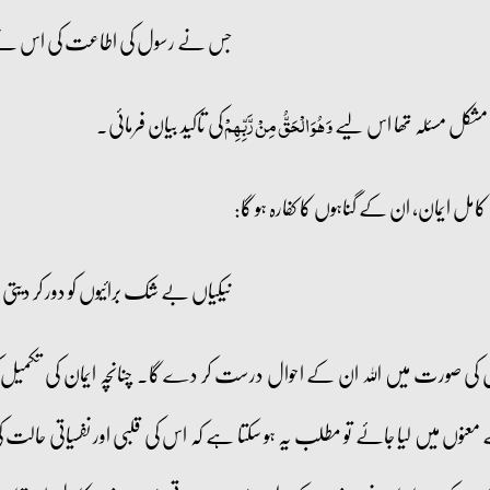
جس نے رسول کی اطاعت کی اس نے ا
یت مشکل مسئلہ تھا اس لیے
کی تاکید بیان فرمائی۔
وَ ہُوَ الۡحَقُّ مِنۡ رَّبِّہِمۡ
مل ایمان، ان کے گناہوں کا کفارہ ہو گا:
نیکیاں بے شک برائیوں کو دور کر دیتی
ل کی صورت میں اللہ ان کے احوال درست کر دے گا۔ چنانچہ ایمان کی تکمیل کی 
عنوں میں لیا جائے تو مطلب یہ ہو سکتا ہے کہ اس کی قلبی اور نفسیاتی حالت 