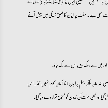
ھسل جاتے ہیں۔ تفصیلی ایمان
(
بِمَا نُزِّلَ عَلٰی مُحَمَّدٍ
صلی اللہ
ت بھی ہے۔ سنت پر ایمان کا تعلق زندگی میں پیش آنے
لو اور جس سے روک دیں اس سے رک جاؤ۔
صلی اللہ علیہ وآلہ وسلم پر ایمان لانا آسان کام نہیں تھا۔ اسی
ا گیا اور کبھی سنت کی تدوین کو ممنوع قرار دے دیا گیا۔