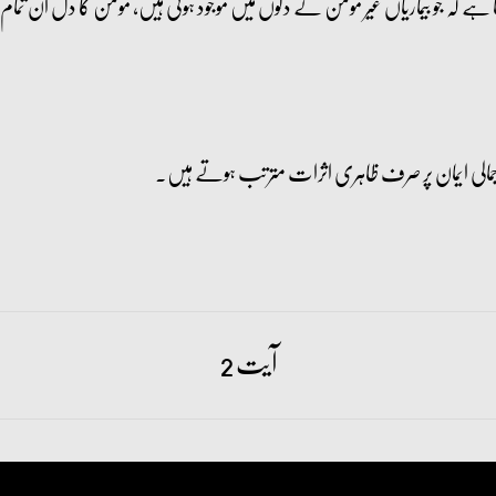
 ہے کہ جو بیماریاں غیر مومن کے دلوں میں موجود ہوتی ہیں، مومن کا دل ان تمام 
آیت 2