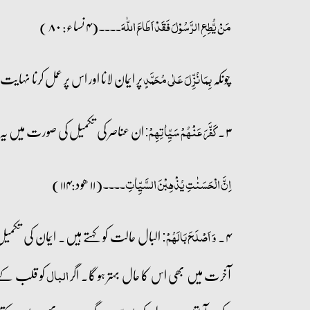
(۴ نساء: ۸۰)
مَنۡ یُّطِعِ الرَّسُوۡلَ فَقَدۡ اَطَاعَ اللّٰہَ۔۔۔۔
چونکہ
پر ایمان لانا اور اس پر عمل کرنا نہا
بِمَا نُزِّلَ عَلٰی مُحَمَّدٍ
۳۔
ان عناصر کی تکمیل کی صورت میں یہ کا
کَفَّرَ عَنۡہُمۡ سَیِّاٰتِہِمۡ:
(۱۱ ھود:۱۱۴)
اِنَّ الۡحَسَنٰتِ یُذۡہِبۡنَ السَّیِّاٰتِ۔۔۔۔
۴۔
البال حالت کو کہتے ہیں۔ ایمان کی تکمی
وَ اَصۡلَحَ بَالَہُمۡ:
آخرت میں بھی اس کا حال بہتر ہو گا۔ اگر
کو قلب کے م
البال