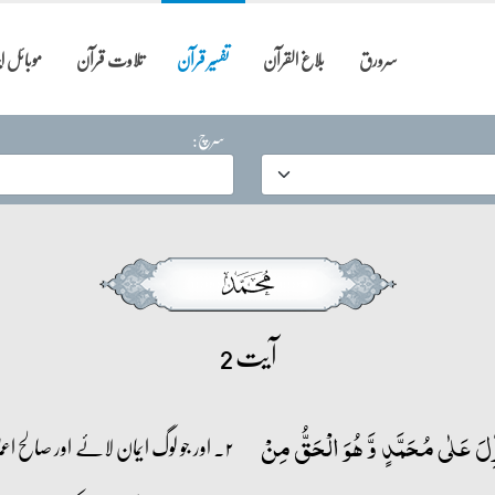
سرورق
بلاغ القرآن
تفسیر قرآن
تلاوت قرآن
موبائل 
سرچ:
آیت 2
ِّلَ عَلٰی مُحَمَّدٍ وَّ ہُوَ الۡحَقُّ مِنۡ
۲۔ اور جو لوگ ایمان لائے اور صالح اعما