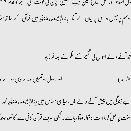
باصول اسلام اور عمل صالح لیکن جب تفصیلی ایمان کی نوبت آتی ہے تو قدم پ
ہ وسلم پر نازل ہو اس پر ایمان لے آنا۔
میں قرآن کے ساتھ سن
بِمَا نُزِّلَ عَلٰی مُحَمَّدٍ
اتھ آنے والے اموال کی تقسیم کے حکم کے بعد فرمایا:
اور رسول جو تمہیں دے دیں وہ لے 
تا ہے زندگی میں پیش آنے والے مالی، سیاسی مسائل میں
محمد 
بِمَا نُزِّلَ عَلٰي مُحَمَّدٍ
سنت پر عمل کرنا بہت دشوار ہوتا رہا ہے۔ کبھی صرف قرآن کافی ہے کا نعرہ بلند کی