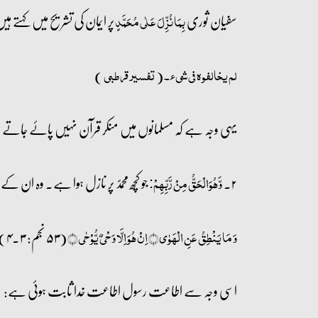
سفیان ثوری
پر ایمان کی تشریح میں کہتے ہی
بِمَا نُزِّلَ عَلٰي مُحَمَّدٍ
)
(
لم یخالفوہ فی شیء۔
تفسیر قرطبی
یہی وجہ ہے کہ مسلمانوں میں منکر قرآن نہیں پائے جاتے 
۲۔
جو کچھ محمدؐ پر نازل ہوا ہے۔ وہ ان 
وَّہُوَالْحَقُّ مِنْ رَّبِّہِمْ:
(۵۳ نجم: ۳۔۴)
وَ مَا یَنۡطِقُ عَنِ الۡہَوٰی ﴿﴾ اِنۡ ہُوَ اِلَّا وَحۡیٌ یُّوۡحٰی ﴿﴾
اسی وجہ سے اطاعت رسول اطاعت خدا ثابت ہوئی ہے: