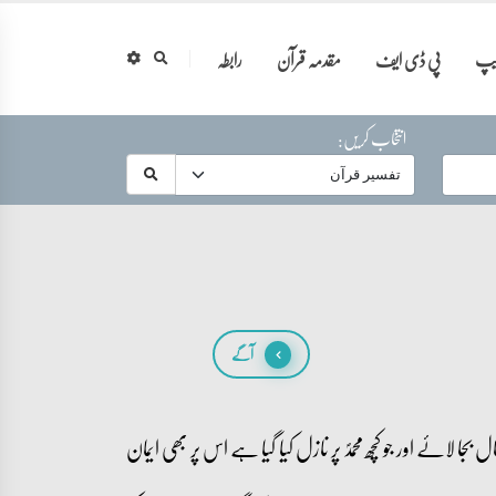
ایپ
پی ڈی ایف
مقدمہ قرآن
رابطہ
انتخاب کریں:
آگے
ل بجا لائے اور جو کچھ محمدؐ پر نازل کیا گیا ہے اس پر بھی ایمان