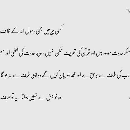
ں:
کسی چیز میں بھی رسول اللہ ؐکے خلاف 
منکر حدیث موجود ہیں اور قرآن کی تحریف ممکن نہیں رہی، حدیث کی لفظی اور 
کے رب کی طرف سے برحق ہے اور محمد جو بیان کریں گے وہ اپنی طرف سے نہ ہو گا:
وہ خواہش سے نہیں بولتا۔ یہ تو صرف