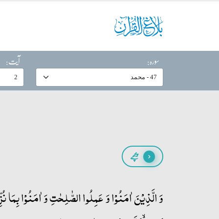
سورہ:
آیت:
پیچھے
وَ الَّذِیۡنَ اٰمَنُوۡا وَ عَمِلُوا الصّٰلِحٰتِ وَ اٰمَنُوۡا بِمَا نُز