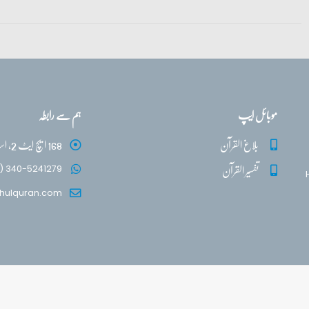
موبائل ایپ
ہم سے رابطہ
بلاغ القرآن
168 ایچ ایٹ 2، اسلام آباد
تفسیر القرآن
) 340-5241279
hulquran.com