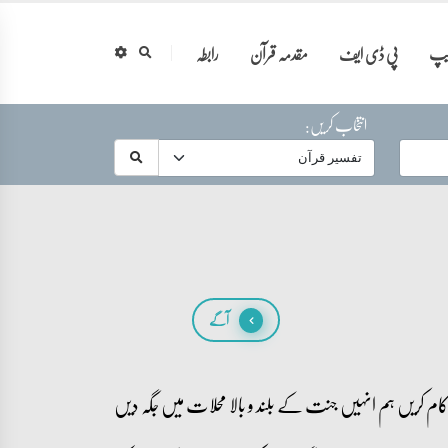
ایپ
پی ڈی ایف
مقدمہ قرآن
رابطہ
انتخاب کریں:
آگے
ک کام کریں ہم انہیں جنت کے بلند و بالا محلات میں جگہ دیں