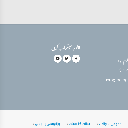
فالو / سبسکرائب کریں
(+92
info@balag
عمومی سوالات
سائٹ کا نقشہ
پرائویسی پالیسی