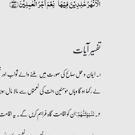
الۡاَنۡہٰرُ خٰلِدِیۡنَ فِیۡہَا ؕ نِعۡمَ اَجۡرُ الۡعٰمِلِیۡنَ﴿٭ۖ۵۸﴾
تفسیر آیات
۱۔ ایمان و عمل صالح کی صورت میں ملنے والے ثواب اور ن
لے رکھا ہو گا وہاں مؤمنین جنت کی نعمتوں سے مالا مال 
۲۔
ان کو اقامت گاہ فراہم کریں گے۔ یہ اقام
لَنُبَوِّئَنَّہُمۡ: