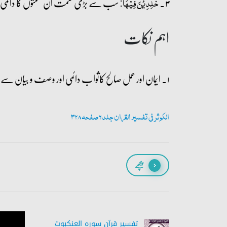
۳۔
سب سے بڑی نعمت ان نعمتوں کا دائمی ہون
خٰلِدِیۡنَ فِیۡہَا:
اہم نکات
۱۔ ایمان اور عمل صالح کاثواب دائمی اور وصف و بیان سے بالاتر ہو گا۔
الکوثر فی تفسیر القران جلد 6 صفحہ 328
پیچھے
تفسیر قرآن سورہ ‎العنكبوت‎