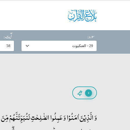
سورہ:
آیت:
پیچھے
وَ الَّذِیۡنَ اٰمَنُوۡا وَ عَمِلُوا الصّٰلِحٰتِ لَنُبَوِّئَنَّہُمۡ مِّن