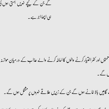
گے جن کے نیچے نہریں بہتی ہوں گی 
ہی اچھا اجر ہے۔
عمتوں اور کفر اختیار کرنے والوں کا احاطہ کرنے والے عذاب کے درمیان موازن
ہوں گے۔
ت گاہیں بالا خانے ہوں گے جن کے زیریں علاقے نہروں پر مشتمل ہوں گے۔