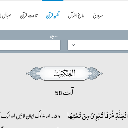
سرورق
بلاغ القرآن
تفسیر قرآن
تلاوت قرآن
موبائل 
سرچ:
آیت 58
َ الۡجَنَّۃِ غُرَفًا تَجۡرِیۡ مِنۡ تَحۡتِہَا
۵۸۔ اور جو لوگ ایمان لائیں اور نی