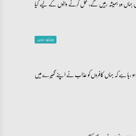
جہاں وہ ہمیشہ رہیں گے، عمل کرنے والوں کے لیے کیا
ویڈیو درس
ہ ہو رہا ہے کہ جہاں کافروں کو عذاب نے اپنے گھیرے میں