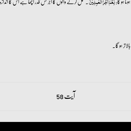
ا ہو گا:
۔ عمل کرنے والوں کا اجر کس قدر اچھا ہے اس کا اندازہ 
نِعۡمَ اَجۡرُ الۡعٰمِلِیۡنَ
آیت 58