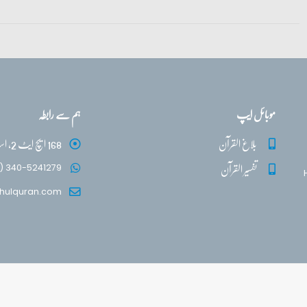
موبائل ایپ
ہم سے رابطہ
بلاغ القرآن
168 ایچ ایٹ 2، اسلام آباد
تفسیر القرآن
) 340-5241279
hulquran.com