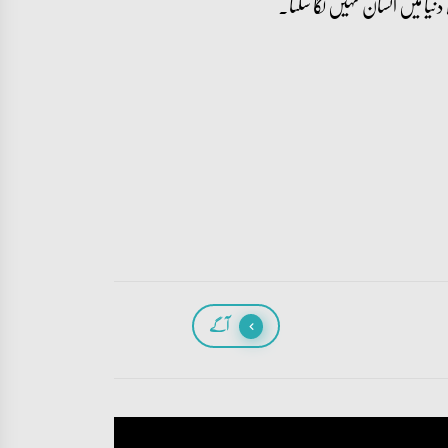
دنیا میں انسان نہیں لگا سکتا۔
آگے