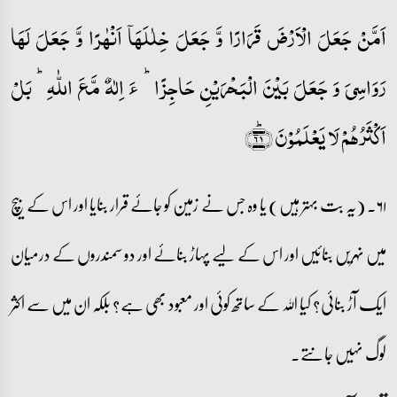
اَمَّنۡ جَعَلَ الۡاَرۡضَ قَرَارًا وَّ جَعَلَ خِلٰلَہَاۤ اَنۡہٰرًا وَّ جَعَلَ لَہَا
رَوَاسِیَ وَ جَعَلَ بَیۡنَ الۡبَحۡرَیۡنِ حَاجِزًا ؕ ءَ اِلٰہٌ مَّعَ اللّٰہِ ؕ بَلۡ
اَکۡثَرُہُمۡ لَا یَعۡلَمُوۡنَ ﴿ؕ۶۱﴾
۶۱۔ (یہ بت بہتر ہیں) یا وہ جس نے زمین کو جائے قرار بنایا اور اس کے بیچ
میں نہریں بنائیں اور اس کے لیے پہاڑ بنائے اور دو سمندروں کے درمیان
ایک آڑ بنائی؟ کیا اللہ کے ساتھ کوئی اور معبود بھی ہے؟ بلکہ ان میں سے اکثر
لوگ نہیں جانتے۔