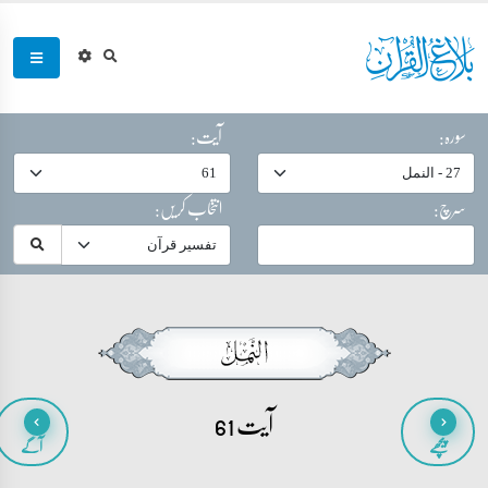
سورہ:
آیت:
سرچ:
انتخاب کریں:
آیت 61
پیچھے
آگے