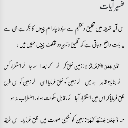
تفسیر آیات
اس آیہ شریفہ میں تخلیق و تنظیم سے مربوط چار اہم چیزوں کا ذکر ہے جن سے
یہ بات واضح ہو جاتی ہے کہ تخلیق و تدبیر دو مختلف چیزیں نہیں ہیں :
۱۔
زمین خلق کرنے کے بعد اسے جائے استقرار کس
اَمَّنۡ جَعَلَ الۡاَرۡضَ قَرَارًا:
نے بنایا؟ ظاہر ہے جس نے زمین کو خلق فرمایا اسی نے زمین کو اس طرح
خلق فرمایا کہ اس میں استقرار آ جائے، قابل سکونت ہو اور اضطراب نہ ہو۔
۲۔
زمین کو نشیبی صورت میں خلق فرمایا۔ اس طریقہ
وَّ جَعَلَ خِلٰلَہَاۤ اَنۡہٰرًا: