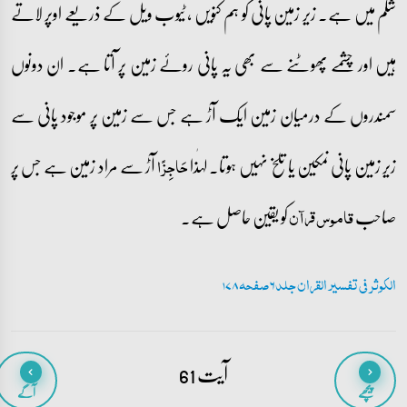
شکم میں ہے۔ زیر زمین پانی کو ہم کنویں ، ٹیوب ویل کے ذریعے اوپر لاتے
ہیں اور چشمے پھوٹنے سے بھی یہ پانی روئے زمین پر آتا ہے۔ ان دونوں
سمندروں کے درمیان زمین ایک آڑ ہے جس سے زمین پر موجود پانی سے
زیر زمین پانی نمکین یا تلخ نہیں ہوتا۔ لہٰذا
آڑ سے مراد زمین ہے جس پر
حَاجِزًا
صاحب
کو یقین حاصل ہے۔
قاموس قرآن
الکوثر فی تفسیر القران جلد 6 صفحہ 178
آیت 61
پیچھے
آگے