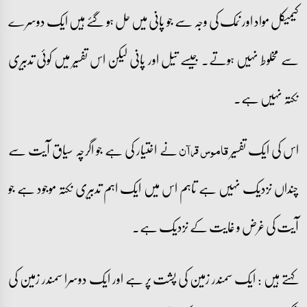
کیمیکل مواد اور نمک کی وجہ سے جو پانی میں حل ہو گئے ہیں ایک دوسرے
سے مخلوط نہیں ہوتے۔ جیسے تیل اور پانی لیکن اس تفسیر میں کوئی تدبیری
نکتہ نہیں ہے۔
اس کی ایک تفسیر
نے اختیار کی ہے جو اگرچہ سیاق آیت سے
قاموس قرآن
چنداں نزدیک نہیں ہے تاہم اس میں ایک اہم تدبیری نکتہ موجود ہے جو
آیت کی غرض و غایت کے نزدیک ہے۔
کہتے ہیں : ایک سمندر زمین کی پشت پر ہے اور ایک دوسرا سمندر زمین کی