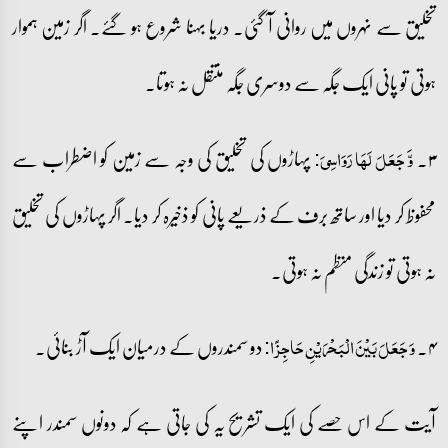
تخلیق سے نہروں میں روانی آ گئی۔ دریا بہنا شروع ہو گئے۔ اگر زمین ہموار
ہوتی تو پانی ایک جگہ سے دوسری جگہ منتقل نہ ہوتا۔
۳۔
پہاڑوں کی تخلیق کی وجہ سے زمین کو اضطراب سے
وَّ جَعَلَ لَہَا رَوَاسِیَ:
محفوظ کر دیا اور ساتھ برف کے ذریعے پانی کو ذخیرہ کر دیا۔ اگر پہاڑوں کی تخلیق
نہ ہوتی تو زندگی منظم نہ ہوتی۔
۴۔
دو سمندروں کے درمیان ایک آڑ بنائی۔
وَ جَعَلَ بَیۡنَ الۡبَحۡرَیۡنِ حَاجِزًا:
آیت کے اس حصے کی ایک تشریح یہ کی جاتی ہے کہ دونوں سمندر اپنے