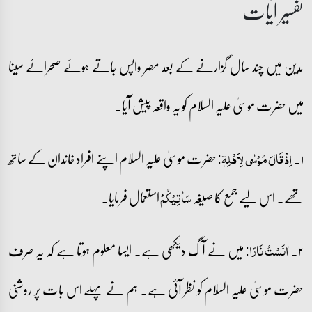
تفسیر آیات
مدین میں چند سال گزارنے کے بعد مصر واپس جاتے ہوئے صحرائے سینا
میں حضرت موسیٰ علیہ السلام کو یہ واقعہ پیش آیا۔
۱۔
حضرت موسیٰ علیہ السلام اپنے افراد خاندان کے ساتھ
اِذۡ قَالَ مُوۡسٰی لِاَہۡلِہٖۤ:
تھے۔ اس لیے جمع کا صیغہ
استعمال فرمایا۔
سَاٰتِیۡکُمۡ
۲۔
میں نے آگ دیکھی ہے۔ ایسا معلوم ہوتا ہے کہ یہ صرف
اٰنَسۡتُ نَارًا:
حضرت موسیٰ علیہ السلام کو نظر آئی ہے۔ ہم نے پہلے اس بات پر روشنی