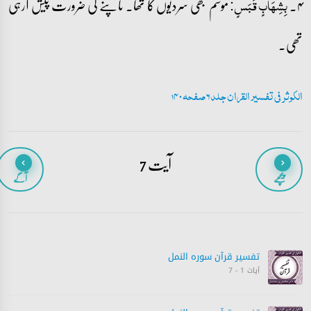
۴۔
موسم بھی سردیوں کا تھا۔ تاپنے کی ضرورت پیش آرہی
بِشِہَابٍ قَبَسٍ:
تھی۔
الکوثر فی تفسیر القران جلد 6 صفحہ 140
آیت 7
پیچھے
آگے
تفسیر قرآن سورہ ‎النمل
آیات 1 - 7