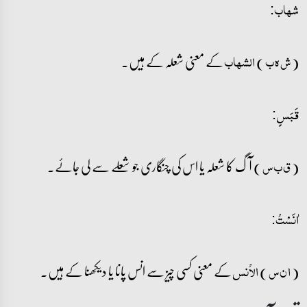
شہاب:
(
)
کے معنی شعلہ کے ہیں۔
ش ھ ب
الشہاب
قَبَسٍ:
(
) آگ کا شعلہ یا اس کی چنگاری جو شعلے سے لی جائے۔
ق ب س
اٰنَسۡتُ:
(
)
کے معنی کسی چیز سے انس پانا یا دیکھنا کے ہیں۔
ا ن س
الاُنس