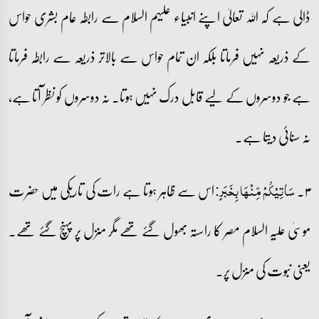
ڈالی ہے کہ اللہ تعالیٰ اپنے انبیاء علیہم السلام سے رابطہ عام بشری حواس
کے ذریعہ نہیں فرماتا بلکہ ان تمام حواس سے بالاتر ذریعہ سے رابطہ فرماتا
ہے جو دوسروں کے لیے قابل درک نہیں ہوتا۔ نہ دوسروں کو نظر آتا ہے،
نہ سنائی دیتا ہے۔
۳۔
اس سے ظاہر ہوتا ہے رات کی تاریکی میں حضرت
سَاٰتِیۡکُمۡ مِّنۡہَا بِخَبَرٍ:
موسیٰ علیہ السلام مصر کا راستہ بھول گئے تھے مگر منزل پر پہنچ گئے تھے۔
یعنی نبوت کی منزل پر۔