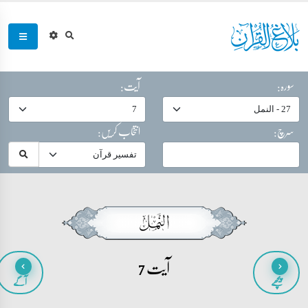
سورہ:
آیت:
سرچ:
انتخاب کریں:
آیت 7
پیچھے
آگے