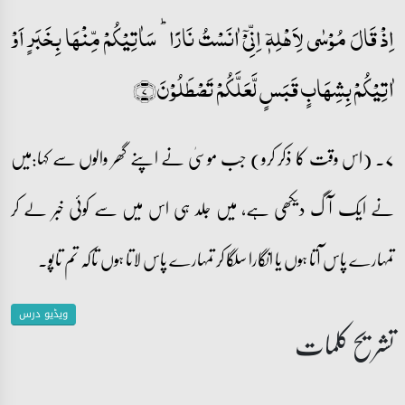
اِذۡ قَالَ مُوۡسٰی لِاَہۡلِہٖۤ اِنِّیۡۤ اٰنَسۡتُ نَارًا ؕ سَاٰتِیۡکُمۡ مِّنۡہَا بِخَبَرٍ اَوۡ
اٰتِیۡکُمۡ بِشِہَابٍ قَبَسٍ لَّعَلَّکُمۡ تَصۡطَلُوۡنَ﴿۷﴾
۷۔ (اس وقت کا ذکر کرو) جب موسیٰ نے اپنے گھر والوں سے کہا:میں
نے ایک آگ دیکھی ہے، میں جلد ہی اس میں سے کوئی خبر لے کر
تمہارے پاس آتا ہوں یا انگارا سلگا کر تمہارے پاس لاتا ہوں تاکہ تم تاپو۔
ویڈیو درس
تشریح کلمات