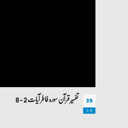
تفسیر قرآن سورہ ‎فاطر‎ آیات 2 - 8
35
2-8