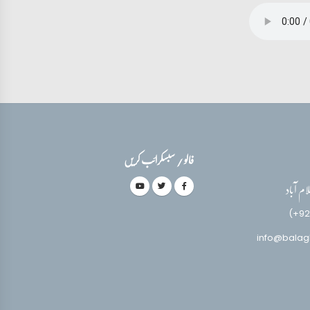
فالو / سبسکرائب کریں
(+92
info@balag