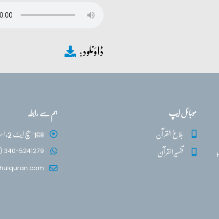
ڈاؤنلود:
موبائل ایپ
ہم سے رابطہ
بلاغ القرآن
168 ایچ ایٹ 2، اسلام آباد
تفسیر القرآن
) 340-5241279
hulquran.com