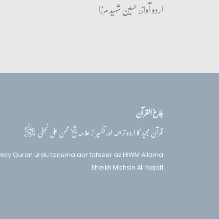
اردو آواز: حسین شہید مرزا
بلاغ القرآن
قدس‌سره
قرآن مجید کا اردو ترجمہ اور تفسیر از علامہ شیخ محسن علی نجفی
Holy Quran urdu tarjuma aor tafseer az HIWM Allama
Sheikh Mohsin Ali Najafi