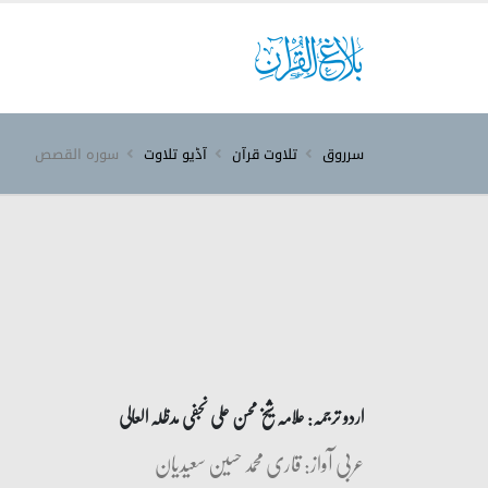
سرروق
تلاوت قرآن
آڈیو تلاوت
سورہ ‎القصص‎
اردو ترجمہ: علامہ شیخ محسن علی نجفی مدظلہ العالی
عربی آواز: قاری محمد حسین سعیدیان