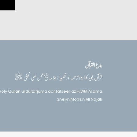
بلاغ القرآن
قدس‌سره
قرآن مجید کا اردو ترجمہ اور تفسیر از علامہ شیخ محسن علی نجفی
Holy Quran urdu tarjuma aor tafseer az HIWM Allama
Sheikh Mohsin Ali Najafi