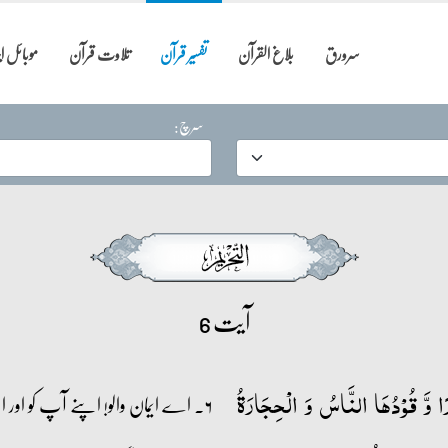
سرورق
بلاغ القرآن
تفسیر قرآن
تلاوت قرآن
موبائل 
سرچ:
آیت 6
َارًا وَّ قُوۡدُہَا النَّاسُ وَ الۡحِجَارَۃُ
۶۔ اے ایمان والو! اپنے آپ کو اور