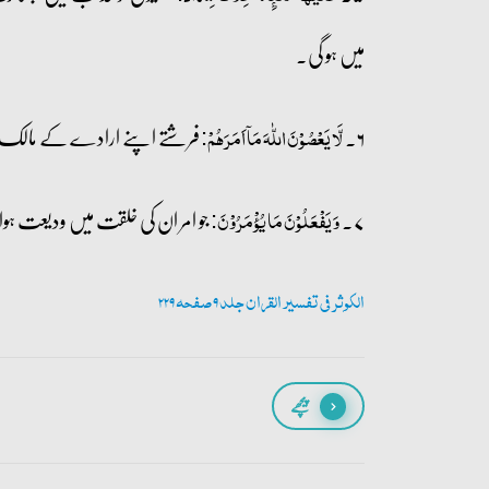
میں ہو گی۔
۶۔
فرشتے اپنے ارادے کے مالک نہ
لَّا یَعۡصُوۡنَ اللّٰہَ مَاۤ اَمَرَہُمۡ:
۷۔
جو امر ان کی خلقت میں ودیعت ہو
وَ یَفۡعَلُوۡنَ مَا یُؤۡمَرُوۡنَ:
الکوثر فی تفسیر القران جلد 9 صفحہ 229
پیچھے