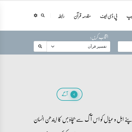
ایپ
پی ڈی ایف
مقدمہ قرآن
رابطہ
انتخاب کریں:
آگے
 اپنے اہل و عیال کو اس آگ سے بچاؤ جس کا ایندھن انسان