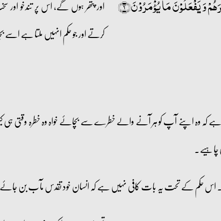
َہُمۡ وَ یَفۡعَلُوۡنَ مَا یُؤۡمَرُوۡنَ﴿۶﴾
اور پتھر ہوں گے، اس پر تندخو اور سخ
کرتے اور جو حکم انہیں ملتا ہے اسے ب
کہ وہ اپنے آپ کو ہر آنے والے خطرے سے بچائے خواہ وہ خطرہ وقتی ہی کیوں نہ 
ی چاہیے۔
اؤ۔ اس حکم کے تحت یہ بات کافی نہیں ہے کہ انسان خود تقدس مآب بن جائے 