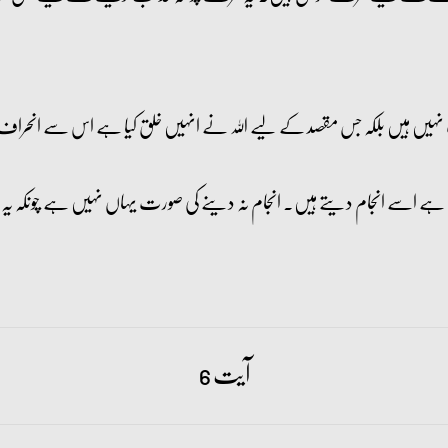
یں ہیں بلکہ جس مقصد کے لیے اللہ نے انہیں خلق کیا ہے اس سے انحراف 
ا ہے اسے انجام دیتے ہیں۔ انجام نہ دینے کی صورت یہاں نہیں ہے چونکہ یہ ا
آیت 6