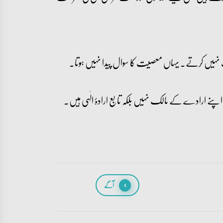
نہیں کرتے۔ یہاں معصیت کا سوال پیدا نہیں ہوتا۔
پنے ارادے کے مالک نہیں بلکہ تابع ارادۂ الٰہی ہیں۔
آگے