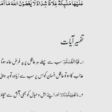
عَلَیۡہَا مَلٰٓئِکَۃٌ غِلَاظٌ شِدَادٌ لَّا یَعۡصُوۡنَ اللّٰہَ مَاۤ اَمَر
تفسیر آیات
۱۔
سب سے پہلے ہر عاقل پر یہ فرض عائد ہوتا ہے 
قُوۡۤا اَنۡفُسَکُمۡ:
عذاب کا ہو تو عاقل انسان کو اس پر سب سے زیادہ توجہ دین
۲۔
اور اپنے اہل و عیال کو بھی آتش سے بچ
وَ اَہۡلِیۡکُمۡ نَارًا: