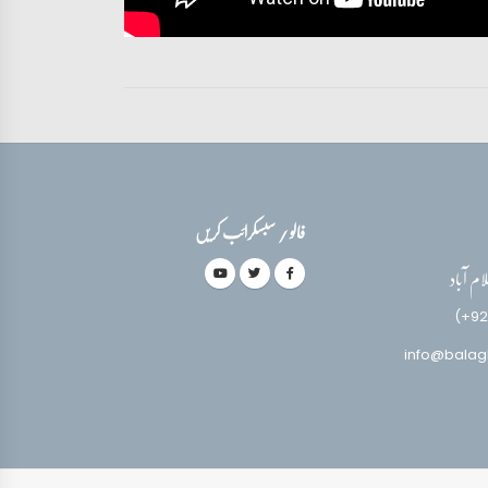
فالو / سبسکرائب کریں
(+92
info@balag