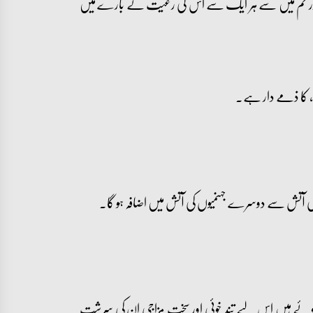
ور تم میں سے ہر ایک سے اس کی رعیت کے بارے میں
 کا ذمے دار ہے۔
کی آتش سے دوسرے جہنمیوں کی آتش میں اضافہ ہو گا۔
ہوئے ہیں اس لیے تند خوئی اور سخت مزاجی ان کی سرشت