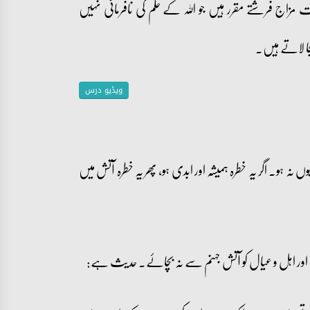
ت مزاج فرشتے مقرر ہیں جو اللہ کے حکم کی نافرمانی نہیں
جا لاتے ہیں۔
ویڈیو درس
ہو۔ اگر یہ خطرہ ہمیشہ اور ابدی ہو، پھر یہ خطرہ آتش میں
اور اہل و عیال کو آتش جہنم سے نہ بچائے۔ حدیث ہے: