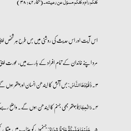
(بحار ۷۲: ۳۸)
کلکم راع و کلکم مسؤل عن رعیتہ۔
اس آیت اور اس حدیث کی روشنی میں جس طرح ہر شخص ا
مرد اپنے خاندان کے تمام افراد کے بارے میں، عورت اپنی
۳۔
جس آتش کا ایندھن انسان اور پتھر ہوں گ
وَّ قُوۡدُہَا النَّاسُ:
۴۔
پتھر بھی جہنم کا ایندھن ہوں گے۔ واضح رہے 
وَ الۡحِجَارَۃُ:
۵۔
جہنمیوں کو عذاب میں مبتل
عَلَیۡہَا مَلٰٓئِکَۃٌ غِلَاظٌ شِدَادٌ: