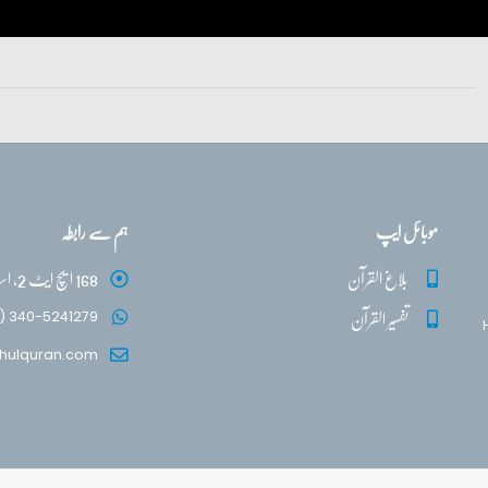
موبائل ایپ
ہم سے رابطہ
بلاغ القرآن
168 ایچ ایٹ 2، اسلام آباد
تفسیر القرآن
) 340-5241279
hulquran.com