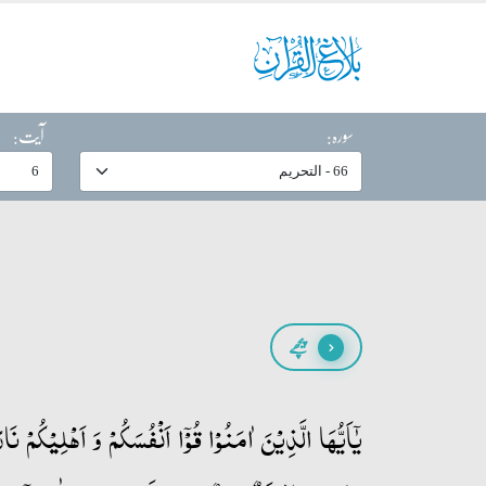
سورہ:
آیت:
پیچھے
یٰۤاَیُّہَا الَّذِیۡنَ اٰمَنُوۡا قُوۡۤا اَنۡفُسَکُمۡ وَ اَہۡلِیۡکُمۡ ن