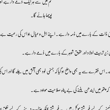
تم میں سے ہر ایک ذمے دار ہے ا
پوچھا جائے گا۔
پنی ذات کے بارے میں ذمہ دار ہے۔ اپنے اہل و عیال جو اس کی رعیت ہے،
 زیر تربیت اولاد اور حقوق شوہر کے بارے میں ذمے دار ہے۔
ے۔ اس فقرے سے یہ بھی واضح ہو گیا کہ جہنمی خود بھی آتش میں جلے گا اور اس 
کہ پتھر میں ایندھن بننے کی بے پناہ صلاحیت موجود ہے۔
ا رکھنے کے لیے فرشتے موکل ہیں۔ یہ فرشتے چونکہ عذاب دینے کے لیے خلق 