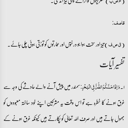
(
) سنگریزوں کو اڑانے والی تیز آندھی۔
ح ص ب
قاصف:
(
) تیز اور سخت ہوا جو درختوں اور عمارتوں کو توڑتی ہوئی چلی جائے۔
ق ص ف
تفسیر آیات
۱۔
سمندر میں پیش آنے والے حادثے کی وجہ سے
وَ اِذَا مَسَّکُمُ الضُّرُّ فِی الۡبَحۡرِ:
غرق ہونے کا خطرہ ہے تو اس وقت یہ مشرکین اپنے خود ساختہ معبودوں کو
بھول جاتے ہیں اور صرف اللہ تعالیٰ کو پکارتے ہیں کیونکہ غرق ہونے کے