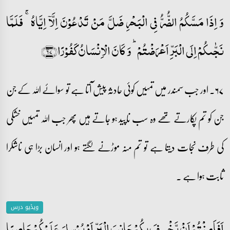
وَ اِذَا مَسَّکُمُ الضُّرُّ فِی الۡبَحۡرِ ضَلَّ مَنۡ تَدۡعُوۡنَ اِلَّاۤ اِیَّاہُ ۚ فَلَمَّا
نَجّٰىکُمۡ اِلَی الۡبَرِّ اَعۡرَضۡتُمۡ ؕ وَ کَانَ الۡاِنۡسَانُ کَفُوۡرًا﴿۶۷﴾
۶۷۔ اور جب سمندر میں تمہیں کوئی حادثہ پیش آتا ہے تو سوائے اللہ کے جن
جن کو تم پکارتے تھے وہ سب ناپید ہو جاتے ہیں پھر جب اللہ تمہیں خشکی
کی طرف نجات دیتا ہے تو تم منہ موڑنے لگتے ہو اور انسان بڑا ہی ناشکرا
ثابت ہوا ہے ۔
ویڈیو درس
اَفَاَمِنۡتُمۡ اَنۡ یَّخۡسِفَ بِکُمۡ جَانِبَ الۡبَرِّ اَوۡ یُرۡسِلَ عَلَیۡکُمۡ حَاصِبًا