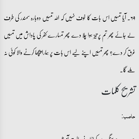
۶۹۔ آیا تمہیں اس بات کا خوف نہیں کہ اللہ تمہیں دوبارہ سمندر کی طرف
لے جائے پھر تم پر تیز ہوا چلا دے پھر تمہارے کفر کی پاداش میں تمہیں
غرق کر دے؟ پھر تمہیں اپنے لیے اس بات پر ہمارا پیچھا کرنے والا کوئی نہ
ملے گا۔
تشریح کلمات
حاصب: