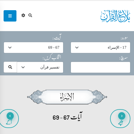
سورہ:
آیت:
سرچ:
انتخاب کریں:
آیات 67 - 69
پیچھے
آگے