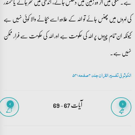
ہے۔ خشکی میں اگر وہ زمین میں دھنس جائے، آندھی میں گھر جائے یا سمندر
کی لہروں میں پھنس جائے تو اللہ کے علاوہ اسے بچانے والا کوئی نہیں ہے
کیونکہ ان تمام چیزوں پر اللہ کی حکومت ہے اور اللہ کی حکومت سے فرار ممکن
نہیں ہے۔
الکوثر فی تفسیر القران جلد 4 صفحہ 541
آیات 67 - 69
پیچھے
آگے