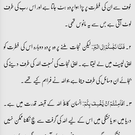
خوف سے ان کی فطرت پر پڑا ہوا پردہ ہٹ جاتا ہے اور اس رب کی طرف
لوٹ آتی ہے جس سے یہ مانوس تھی۔
۲۔
لیکن نجات ملنے پر وہ پردہ دوبارہ اس کی فطرت کو
فَلَمَّا نَجّٰىکُمۡ اِلَی الۡبَرِّ:
اپنی لپیٹ میں لے لیتا ہے۔ اپنی نجات کی نسبت اللہ کی طرف دینے کی
بجائے ان وسائل کی طرف دیتا ہے جو اللہ نے فراہم کیے تھے۔
۳۔
انسان کاملاً اللہ کے قبضہ قدرت میں ہے۔
اَفَاَمِنۡتُمۡ اَنۡ یَّخۡسِفَ بِکُمۡ:
دریا میں ہو یا خشکی میں اس کے لیے اللہ کی گرفت سے بچ نکلنا ممکن نہیں