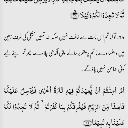
ثُمَّ لَا تَجِدُوۡا لَکُمۡ وَکِیۡلًا ﴿ۙ۶۸﴾
۶۸۔تو کیا تم اس بات سے خائف نہیں ہو کہ اللہ تمہیں خشکی کی طرف زمین
میں دھنسا دے یا تم پر پتھر برسانے والی آندھی چلا دے، پھر تم اپنے لیے
کوئی ضامن نہیں پاؤ گے۔
اَمۡ اَمِنۡتُمۡ اَنۡ یُّعِیۡدَکُمۡ فِیۡہِ تَارَۃً اُخۡرٰی فَیُرۡسِلَ عَلَیۡکُمۡ
قَاصِفًا مِّنَ الرِّیۡحِ فَیُغۡرِقَکُمۡ بِمَا کَفَرۡتُمۡ ۙ ثُمَّ لَا تَجِدُوۡا لَکُمۡ
عَلَیۡنَا بِہٖ تَبِیۡعًا﴿۶۹﴾