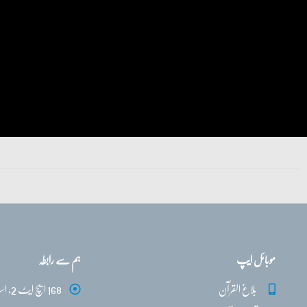
موبائل ایپ
ہم سے رابطہ
بلاغ القرآن
168 ایچ ایٹ 2، اسلام آباد