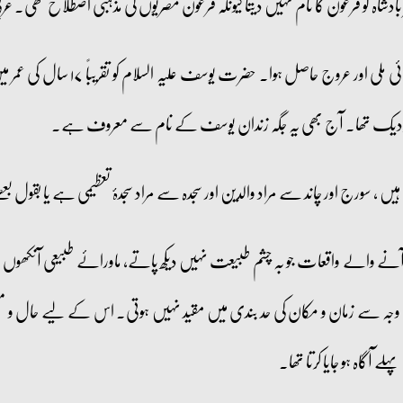
دشاہ کو فرعون کا نام نہیں دیتا کیونکہ فرعون مصریوں کی مذہبی اصطلاح تھی
یہی سبب ہوا کہ حضرت یوسف علیہ السلام
دیک تھا۔ آج بھی یہ جگہ زندان یوسف کے نام سے معروف ہے۔
 ہیں ، سورج اور چاند سے مراد والدین اور سجدہ سے مراد سجدۂ تعظیمی ہے یا بقول 
ٓنے والے واقعات جو بہ چشم طبیعت نہیں دیکھ پاتے، ماورائے طبیعی آنکھو
وجہ سے زمان و مکان کی حد بندی میں مقید نہیں ہوتی۔ اس کے لیے حال و مستقب
آگاہ ہو جایا کرتا تھا۔