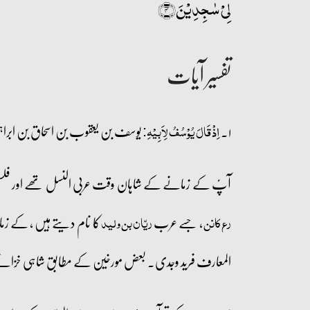
لِیۡ سٰجِدِیۡنَ﴿۴﴾
تفسیر آیات
۱۔
یوسف بن یعقوب بن اسحاق بن ابراہیم علیہم السلام بقول بعضے غا
اِذۡ قَالَ یُوۡسُفُ لِاَبِیۡہِ:
آپؑ کے زمانے کے شاہان وقت عربی النسل تھے اور فلسطی
، جسے عرب
کا نام دیتے ہیں ، کے زما
رع کانن
ریّان بن ولید
المعارف فرید وجدی۔ بعض مورخین کے مطابق شاہی خزانے