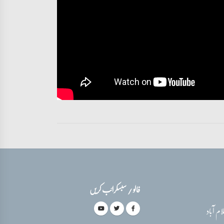
فالو / سبسکرائب کریں