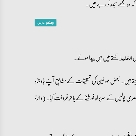
 کہ وہ مجھے سجدہ کر رہے ہیں۔
ویڈیو درس
کہتے ہیں میں پیدا ہوئے۔
الخلیل
تے ہیں۔ بعض مورخین کی تحقیقات کے مطابق آپؑ بادشاہ
صری پولیس کے سربراہ فورطیفا کے ہاتھ فروخت کیا۔ (دائرۃ