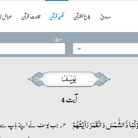
سرورق
بلاغ القرآن
تفسیر قرآن
تلاوت قرآن
موبائل 
سرچ:
آیت 4
ۡکَبًا وَّ الشَّمۡسَ وَ الۡقَمَرَ رَاَیۡتُہُمۡ
۴۔ جب یوسف نے اپنے باپ سے کہا :