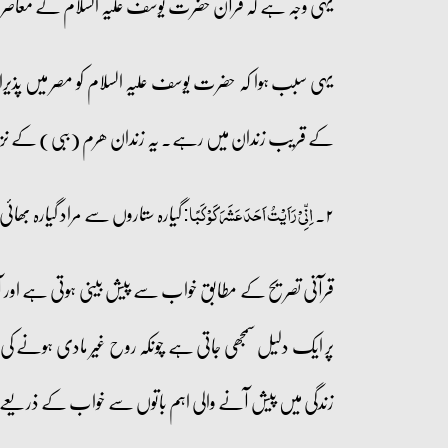
یہی وجہ ہے کہ قرآن حضرت یوسف علیہ السلام کے معاصر با
کے قریب زندان میں رہے۔ یہ زندان ھرم (ببی) کے نز
۲۔
گیارہ ستاروں سے مراد گیارہ بھائی
اِنِّیۡ رَاَیۡتُ اَحَدَعَشَرَ کَوۡکَبًا:
قرآنی تصریح کے مطابق خواب سے پیش بینی ہوتی ہے اور ا
پر ایک دلیل سمجھی جاتی ہے چونکہ روح غیر مادی ہونے کی 
زندگی میں پیش آنے والی اہم باتوں سے خواب کے ذریعے پہلے 