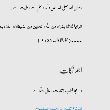
رسول اللہ صلی اللہ علیہ وآلہ وسلم سے روایت ہے:
الرؤیا ثلاثۃ بشری من اللّٰہ و تحزین من الشیطان و الذی ی
۔۔۔۔ (بحار الانوار۔ ۵۸: ۱۹۱)
اہم نکات
۱۔ سچا خواب بشارت رحمانی ہوتا ہے۔
الکوثر فی تفسیر القران جلد 4 صفحہ 186