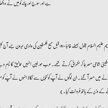
ہے اور سورج اور چاند کو میں نے دیکھا
لباً ۱۹۱۰ قبل مسیح فلسطین کی وادی حبرون جسے آج کل
نی شامی مصر جا کر حکمرانی کرتے تھے۔ عرب مورخین انہیں عمالیق کا نام دی
نے میں مصر آ گئے۔ جن لوگوں نے آپؑ کو کنویں سے نکالا انہوں نے آپؑ کو م
 کے وزیر کے ہاتھ فروخت کیا۔)