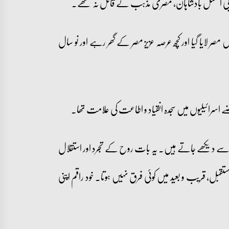
۔ عربی النسل بادشاہان، مصری مذہب کے قائل نہ تھے۔
 کو مصر میں پذیرائی ملی اور عروج حاصل ہوا۔ حضرت یوسف علیہ السلام کو تقریباً ۱۷ سال کی عمر میں مصر لایا گیا اور کچھ عرصہ عزیز مصر کے گھر رہے اور نو سال
بعضے اسرائیلیوں میں سجدہ انقیاد و اطاعت کی علامت تھا۔
ں سے دیکھے جاتے ہیں۔ یہ بات روح کے تجرد اور استقلال
ل، قریب و بعید میں کوئی فرق نہیں ہوتا۔ خود راقم اپنی