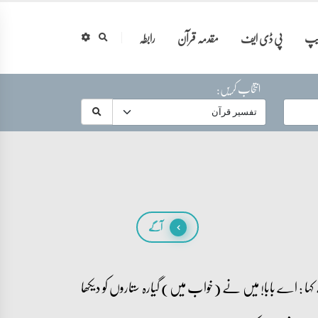
ایپ
پی ڈی ایف
مقدمہ قرآن
رابطہ
انتخاب کریں:
آگے
 اے بابا! میں نے (خواب میں) گیارہ ستاروں کو دیکھا