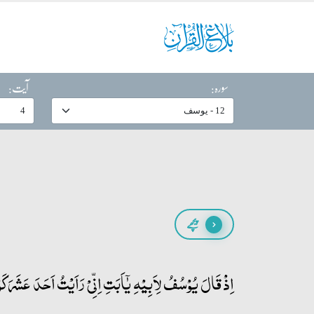
سورہ:
آیت:
پیچھے
اِذۡ قَالَ یُوۡسُفُ لِاَبِیۡہِ یٰۤاَبَتِ اِنِّیۡ رَاَیۡتُ اَحَدَ عَشَرَ کَو