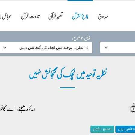
سرورق
بلاغ القرآن
تفسیر قرآن
تلاوت قرآن
موبائل 
ذیلی موضوع:
نظریہ توحید میں لچک کی گنجائش نہیں
۱۔کہدیجئے: اے کافرو!
جائش نہیں
تفسیر الکوثر