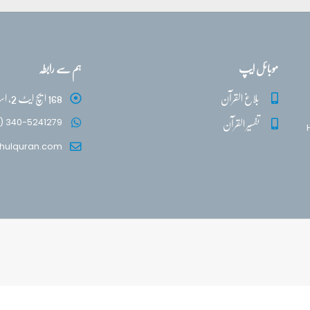
موبائل ایپ
ہم سے رابطہ
بلاغ القرآن
168 ایچ ایٹ 2، اسلام آباد
تفسیر القرآن
) 340-5241279
hulquran.com