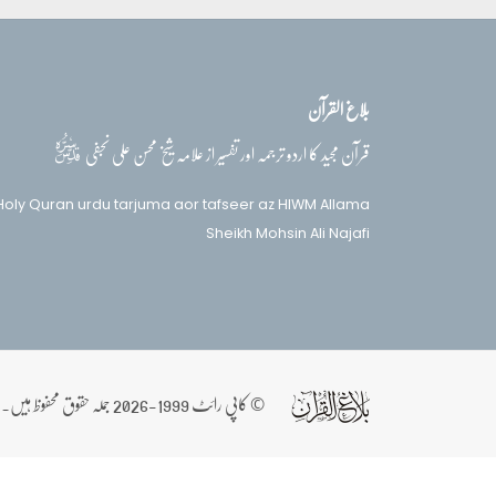
بلاغ القرآن
قدس‌سره
قرآن مجید کا اردو ترجمہ اور تفسیر از علامہ شیخ محسن علی نجفی
Holy Quran urdu tarjuma aor tafseer az HIWM Allama
Sheikh Mohsin Ali Najafi
© کاپی رائٹ 1999-2026 جملہ حقوق محفوظ ہیں۔