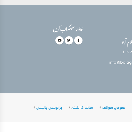
فالو / سبسکرائب کریں
(+92
info@balag
عمومی سوالات
سائٹ کا نقشہ
پرائویسی پالیسی