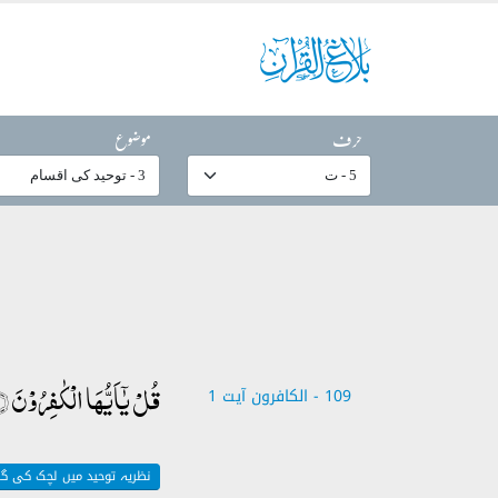
حرف
موضوع
قُلۡ یٰۤاَیُّہَا الۡکٰفِرُوۡنَ ۙ﴿۱﴾
109 - ‎الكافرون آیت 1
نظریہ توحید میں لچک کی گن