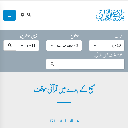
حرف
موضوع
ذیلی موضوع:
موضوعات میں تلاش:
مسیح کے بارے میں قرآنی موقف
4 - ‎النساء‎ آیت 171