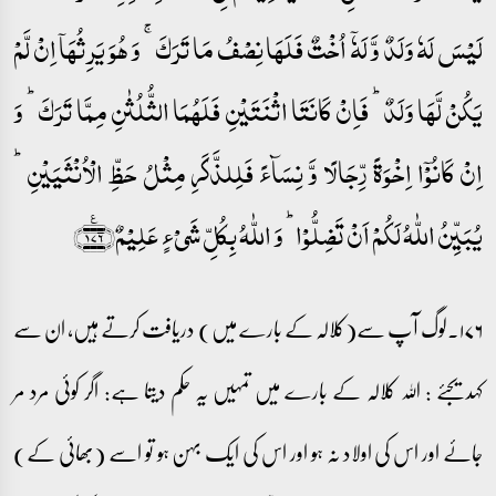
لَیۡسَ لَہٗ وَلَدٌ وَّ لَہٗۤ اُخۡتٌ فَلَہَا نِصۡفُ مَا تَرَکَ ۚ وَ ہُوَ یَرِثُہَاۤ اِنۡ لَّمۡ
یَکُنۡ لَّہَا وَلَدٌ ؕ فَاِنۡ کَانَتَا اثۡنَتَیۡنِ فَلَہُمَا الثُّلُثٰنِ مِمَّا تَرَکَ ؕ وَ
اِنۡ کَانُوۡۤا اِخۡوَۃً رِّجَالًا وَّ نِسَآءً فَلِلذَّکَرِ مِثۡلُ حَظِّ الۡاُنۡثَیَیۡنِ ؕ
یُبَیِّنُ اللّٰہُ لَکُمۡ اَنۡ تَضِلُّوۡا ؕ وَ اللّٰہُ بِکُلِّ شَیۡءٍ عَلِیۡمٌ﴿۱۷۶﴾٪
۱۷۶۔لوگ آپ سے(کلالہ کے بارے میں) دریافت کرتے ہیں، ان سے
کہدیجئے : اللہ کلالہ کے بارے میں تمہیں یہ حکم دیتا ہے: اگر کوئی مرد مر
جائے اور اس کی اولاد نہ ہو اور اس کی ایک بہن ہو تو اسے (بھائی کے)