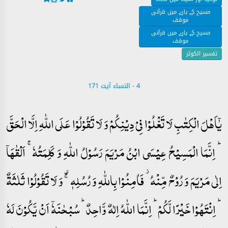
مسیح کے بارے میں قرآنی
موقف
مسیح کے بارے میں قرآنی
موقف
تفسیر الکوثر
4 - ‎النساء‎ آیت 171
یٰۤاَہۡلَ الۡکِتٰبِ لَا تَغۡلُوۡا فِیۡ دِیۡنِکُمۡ وَ لَا تَقُوۡلُوۡا عَلَی اللّٰہِ اِلَّا الۡحَقَّ
ؕ اِنَّمَا الۡمَسِیۡحُ عِیۡسَی ابۡنُ مَرۡیَمَ رَسُوۡلُ اللّٰہِ وَ کَلِمَتُہٗ ۚ اَلۡقٰہَاۤ
اِلٰی مَرۡیَمَ وَ رُوۡحٌ مِّنۡہُ ۫ فَاٰمِنُوۡا بِاللّٰہِ وَ رُسُلِہٖ ۚ۟ وَ لَا تَقُوۡلُوۡا ثَلٰثَۃٌ
ؕ اِنۡتَہُوۡا خَیۡرًا لَّکُمۡ ؕ اِنَّمَا اللّٰہُ اِلٰہٌ وَّاحِدٌ ؕ سُبۡحٰنَہٗۤ اَنۡ یَّکُوۡنَ لَہٗ