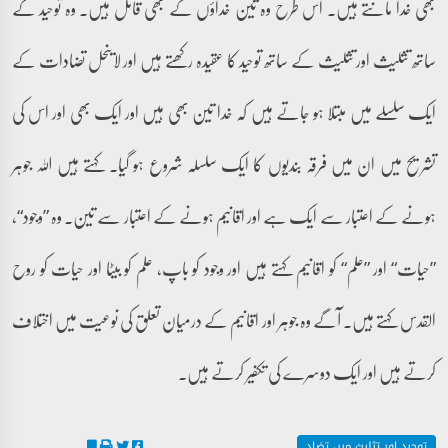
بھی خدا مانتے ہیں۔ اس طرح وہ تین خداؤں کے بھی قائل ہیں۔ وہ توحید کے
ساتھ تثلیث اور تثلیث کے ساتھ توحید کا عقیدہ رکھتے ہیں اور لاینحل تضادات کے
ایک سلسلے میں مبتلا ہو جاتے ہیں کہ خدا تین بھی ہیں اور ایک بھی اور اس کی
تشریح میں ان میں فرقہ بندیوں کا ایک سلسلہ شروع ہو گیا۔ کہتے ہیں اللہ جوہر
ہونے کے اعتبار سے ایک ہے اور اقانیم ہونے کے اعتبار سے تین۔ وہ ”وجود“،
”حیات“ اور ”علم“ کو اقانیم کہتے ہیں اور وجود کو باپ، علم کو بیٹا اور حیات کو روح
القدس کہتے ہیں۔ آگے وہ جوہر اور اقانیم کے درمیان تعلق کی نوعیت میں اختلاف
کرتے ہیں اور ایک دوسرے کی تکفیر کرتے ہیں۔
توحید اور تثلیث میں تضاد