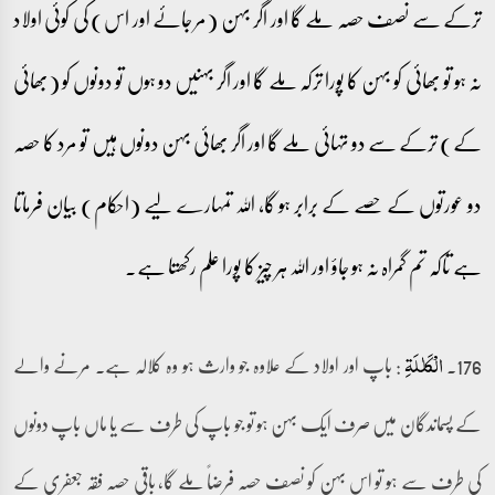
ترکے سے نصف حصہ ملے گا اور اگر بہن (مر جائے اور اس) کی کوئی اولاد
نہ ہو تو بھائی کو بہن کا پورا ترکہ ملے گا اور اگر بہنیں دو ہوں تو دونوں کو (بھائی
کے) ترکے سے دو تہائی ملے گا اور اگر بھائی بہن دونوں ہیں تو مرد کا حصہ
دو عورتوں کے حصے کے برابر ہو گا، اللہ تمہارے لیے (احکام) بیان فرماتا
ہے تاکہ تم گمراہ نہ ہو جاؤ اور اللہ ہر چیز کا پورا علم رکھتا ہے۔
176۔
: باپ اور اولاد کے علاوہ جو وارث ہو وہ کلالہ ہے۔ مرنے والے
الۡکَلٰلَۃِ
کے پسماندگان میں صرف ایک بہن ہو تو جو باپ کی طرف سے یا ماں باپ دونوں
کی طرف سے ہو تو اس بہن کو نصف حصہ فرضاً ملے گا، باقی حصہ فقہ جعفری کے