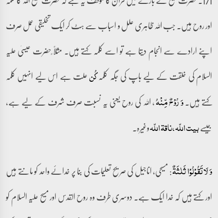
اور روح ہیں۔ جب اللہ ظاہری علل و اسباب سے ہٹ کر ایک تخلیقی عمل صرف
اپنے ارادے سے انجام دیتا ہے تو اسے کلمہ کہتے ہیں۔ مثلًا ًحضرت عیسیٰ علیہ
السلام کی خلقت کے لیے باپ کی جگہ کلمہ
علت ہے اس لیے انہیں کلمہ
کُن
کہتے ہیں۔
، اللہ کی روح یعنی یہ نسبت صرف شرف کے لیے ہے،
وَ رُوۡحٌ مِّنۡہُ
جیسے
وغیرہ۔
بیت اللّہ، ناقۃ اللّہ
: مسیحی، اناجیل کی صریح تعلیمات کی بنا پر خدائے واحد کو مانتے ہیں
وَ لَا تَقُوۡلُوۡا ثَلٰثَۃٌ
اور کہتے ہیں کہ خدا ایک ہے۔ دوسری طرف وہ روح القدس اور مسیح علیہ السلام کو