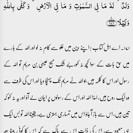
وَلَدٌ ۘ لَہٗ مَا فِی السَّمٰوٰتِ وَ مَا فِی الۡاَرۡضِ ؕ وَ کَفٰی بِاللّٰہِ
وَکِیۡلًا﴿۱۷۱﴾٪
۱۷۱۔ اے اہل کتاب ! اپنے دین میں غلو سے کام نہ لو اور اللہ کے بارے
میں حق بات کے سوا کچھ نہ کہو،بے شک مسیح عیسیٰ بن مریم تو اللہ کے
رسول اور اس کا کلمہ ہیں جو اللہ نے مریم تک پہنچا دیا اور اس کی طرف سے
وہ ایک روح ہیں، لہٰذا اللہ اور اس کے رسولوں پر ایمان لے آؤ اور یہ نہ کہو کہ
تین ہیں، اس سے باز آ جاؤ اس میں تمہاری بہتری ہے، یقینا اللہ تو بس ایک
ہی معبود ہے، اس کی ذات اس سے پاک ہے کہ اس کا کوئی بیٹا ہو،