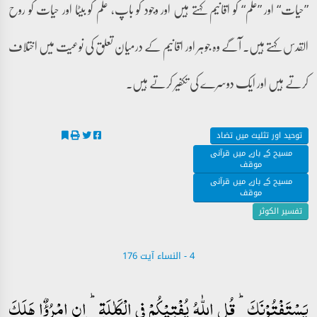
”حیات“ اور ”علم“ کو اقانیم کہتے ہیں اور وجود کو باپ، علم کو بیٹا اور حیات کو روح
القدس کہتے ہیں۔ آگے وہ جوہر اور اقانیم کے درمیان تعلق کی نوعیت میں اختلاف
کرتے ہیں اور ایک دوسرے کی تکفیر کرتے ہیں۔
توحید اور تثلیث میں تضاد
مسیح کے بارے میں قرآنی
موقف
مسیح کے بارے میں قرآنی
موقف
تفسیر الکوثر
4 - ‎النساء‎ آیت 176
یَسۡتَفۡتُوۡنَکَ ؕ قُلِ اللّٰہُ یُفۡتِیۡکُمۡ فِی الۡکَلٰلَۃِ ؕ اِنِ امۡرُؤٌا ہَلَکَ