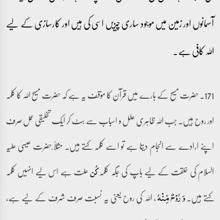
آسمانوں اور زمین میں موجود ساری چیزیں اسی کی ہیں اور کارسازی کے لیے
اللہ کافی ہے۔
171۔ حضرت مسیح کے بارے میں قرآن کا مؤقف یہ ہے کہ حضرت مسیح اللہ کا کلمہ
اور روح ہیں۔ جب اللہ ظاہری علل و اسباب سے ہٹ کر ایک تخلیقی عمل صرف
اپنے ارادے سے انجام دیتا ہے تو اسے کلمہ کہتے ہیں۔ مثلًا ًحضرت عیسیٰ علیہ
السلام کی خلقت کے لیے باپ کی جگہ کلمہ
علت ہے اس لیے انہیں کلمہ
کُن
کہتے ہیں۔
، اللہ کی روح یعنی یہ نسبت صرف شرف کے لیے ہے،
وَ رُوۡحٌ مِّنۡہُ