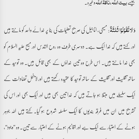
جیسے
وغیرہ۔
بیت اللّہ، ناقۃ اللّہ
: مسیحی، اناجیل کی صریح تعلیمات کی بنا پر خدائے واحد کو مانتے ہیں
وَ لَا تَقُوۡلُوۡا ثَلٰثَۃٌ
اور کہتے ہیں کہ خدا ایک ہے۔ دوسری طرف وہ روح القدس اور مسیح علیہ السلام کو
بھی خدا مانتے ہیں۔ اس طرح وہ تین خداؤں کے بھی قائل ہیں۔ وہ توحید کے
ساتھ تثلیث اور تثلیث کے ساتھ توحید کا عقیدہ رکھتے ہیں اور لاینحل تضادات کے
ایک سلسلے میں مبتلا ہو جاتے ہیں کہ خدا تین بھی ہیں اور ایک بھی اور اس کی
تشریح میں ان میں فرقہ بندیوں کا ایک سلسلہ شروع ہو گیا۔ کہتے ہیں اللہ جوہر
ہونے کے اعتبار سے ایک ہے اور اقانیم ہونے کے اعتبار سے تین۔ وہ ”وجود“،