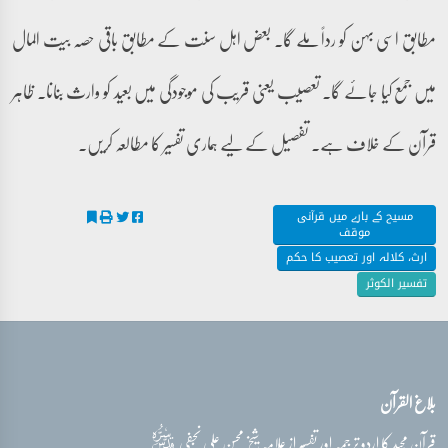
مطابق اسی بہن کو رداً ملے گا۔ بعض اہل سنت کے مطابق باقی حصہ بیت المال
میں جمع کیا جائے گا۔ تعصیب یعنی قریب کی موجودگی میں بعید کو وارث بنانا۔ ظاہر
قرآن کے خلاف ہے۔ تفصیل کے لیے ہماری تفسیر کا مطالعہ کریں۔
مسیح کے بارے میں قرآنی
موقف
ارث، کلالہ اور تعصیب کا حکم
تفسیر الکوثر
بلاغ القرآن
قدس‌سره
قرآن مجید کا اردو ترجمہ اور تفسیر از علامہ شیخ محسن علی نجفی