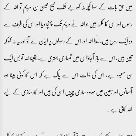
میں حق بات کے سوا کچھ نہ کہو،بے شک مسیح عیسیٰ بن مریم تو اللہ کے
رسول اور اس کا کلمہ ہیں جو اللہ نے مریم تک پہنچا دیا اور اس کی طرف سے
وہ ایک روح ہیں، لہٰذا اللہ اور اس کے رسولوں پر ایمان لے آؤ اور یہ نہ کہو کہ
تین ہیں، اس سے باز آ جاؤ اس میں تمہاری بہتری ہے، یقینا اللہ تو بس ایک
ہی معبود ہے، اس کی ذات اس سے پاک ہے کہ اس کا کوئی بیٹا ہو،
آسمانوں اور زمین میں موجود ساری چیزیں اسی کی ہیں اور کارسازی کے لیے
اللہ کافی ہے۔
171۔ حضرت مسیح کے بارے میں قرآن کا مؤقف یہ ہے کہ حضرت مسیح اللہ کا کلمہ