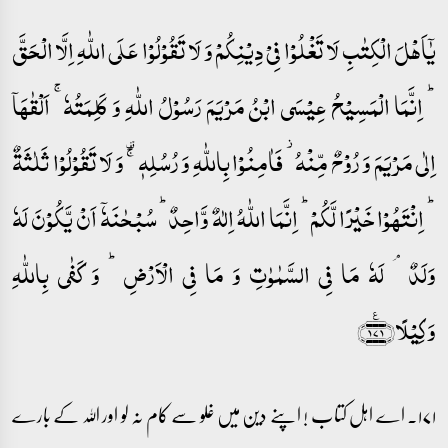
یٰۤاَہۡلَ الۡکِتٰبِ لَا تَغۡلُوۡا فِیۡ دِیۡنِکُمۡ وَ لَا تَقُوۡلُوۡا عَلَی اللّٰہِ اِلَّا الۡحَقَّ
ؕ اِنَّمَا الۡمَسِیۡحُ عِیۡسَی ابۡنُ مَرۡیَمَ رَسُوۡلُ اللّٰہِ وَ کَلِمَتُہٗ ۚ اَلۡقٰہَاۤ
اِلٰی مَرۡیَمَ وَ رُوۡحٌ مِّنۡہُ ۫ فَاٰمِنُوۡا بِاللّٰہِ وَ رُسُلِہٖ ۚ۟ وَ لَا تَقُوۡلُوۡا ثَلٰثَۃٌ
ؕ اِنۡتَہُوۡا خَیۡرًا لَّکُمۡ ؕ اِنَّمَا اللّٰہُ اِلٰہٌ وَّاحِدٌ ؕ سُبۡحٰنَہٗۤ اَنۡ یَّکُوۡنَ لَہٗ
وَلَدٌ ۘ لَہٗ مَا فِی السَّمٰوٰتِ وَ مَا فِی الۡاَرۡضِ ؕ وَ کَفٰی بِاللّٰہِ
وَکِیۡلًا﴿۱۷۱﴾٪
۱۷۱۔ اے اہل کتاب ! اپنے دین میں غلو سے کام نہ لو اور اللہ کے بارے