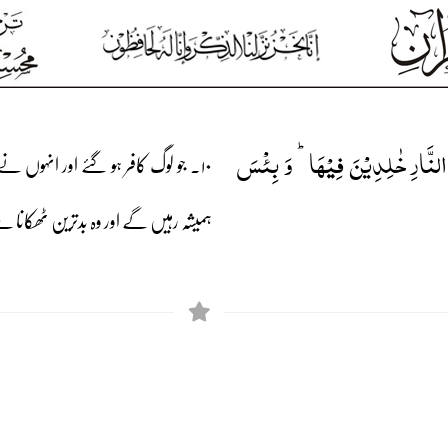
بُ النَّارِ خٰلِدِیۡنَ فِیۡہَا ؕ وَ بِئۡسَ
۱۰۔ جو لوگ کافر ہو گئے اور انہوں
ہمیشہ رہیں گے اور وہ بدترین ٹھکانا 