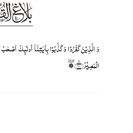
وَ الَّذِیۡنَ کَفَرُوۡا وَ کَذَّبُوۡا بِاٰیٰتِنَاۤ اُولٰٓئِکَ اَصۡحٰ
الۡمَصِیۡرُ﴿٪۱۰﴾ ۞ؓ