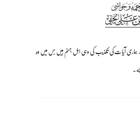
 نے ہماری آیات کی تکذیب کی وہی اہل جہنم ہیں جس میں وہ
ہے۔