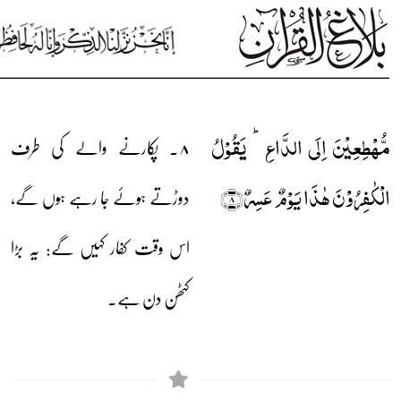
مُّہۡطِعِیۡنَ اِلَی الدَّاعِ ؕ یَقُوۡلُ
۸۔ پکارنے والے کی طرف
الۡکٰفِرُوۡنَ ہٰذَا یَوۡمٌ عَسِرٌ﴿۸﴾
دوڑتے ہوئے جا رہے ہوں گے،
اس وقت کفار کہیں گے: یہ بڑا
کٹھن دن ہے۔