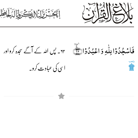
فَاسۡجُدُوۡا لِلّٰہِ وَ اعۡبُدُوۡا﴿٪ٛ۶۲﴾
۶۲۔ پس اللہ کے آگے سجدہ کرو اور
ۯ
اسی کی عبادت کرو۔