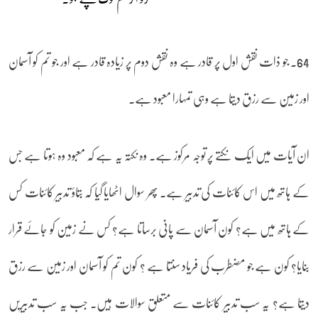
64۔ جو ذات نقش اول پر قادر ہے وہ نقش دوم پر زیادہ قادر ہے اور جو تم کو آسمان
اور زمین سے رزق دیتا ہے وہی تمہارا معبود ہے۔
ان آیات میں ایک نکتے پر توجہ مرکوز ہے۔ وہ نکتہ یہ ہے کہ معبود وہ ہوتا ہے جس
کے ہاتھ میں اس کائنات کی تدبیر ہے۔ پھر سوال اٹھایا گیا کہ بتاؤ تدبیر کائنات کس
کے ہاتھ میں ہے؟ کون آسمان سے پانی برساتا ہے؟ کس نے زمین کو جائے قرار
بنایا؟ کون ہے جو مضطرب کی فریاد سنتا ہے ؟ کون تم کو آسمان اور زمین سے رزق
دیتا ہے؟ یہ سب تدبیر کائنات سے متعلق سوالات ہیں۔ جب یہ سب تدبیریں