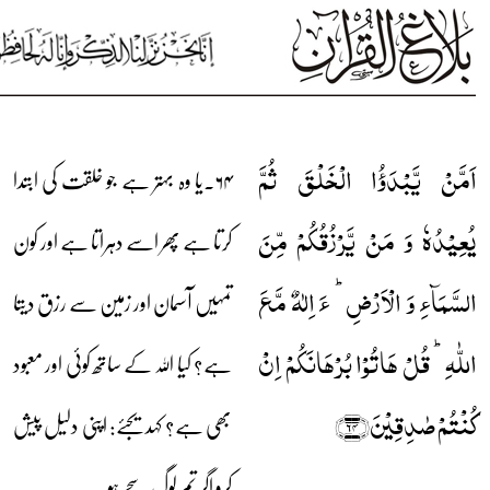
اَمَّنۡ یَّبۡدَؤُا الۡخَلۡقَ ثُمَّ
۶۴۔یا وہ بہتر ہے جو خلقت کی ابتدا
یُعِیۡدُہٗ وَ مَنۡ یَّرۡزُقُکُمۡ مِّنَ
کرتا ہے پھر اسے دہراتا ہے اور کون
السَّمَآءِ وَ الۡاَرۡضِ ؕ ءَ اِلٰہٌ مَّعَ
تمہیں آسمان اور زمین سے رزق دیتا
اللّٰہِ ؕ قُلۡ ہَاتُوۡا بُرۡہَانَکُمۡ اِنۡ
ہے؟ کیا اللہ کے ساتھ کوئی اور معبود
کُنۡتُمۡ صٰدِقِیۡنَ﴿۶۴﴾
بھی ہے؟ کہدیجئے: اپنی دلیل پیش
کرو اگر تم لوگ سچے ہو۔