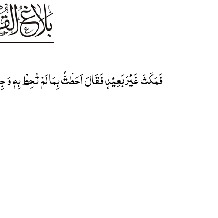
فَمَکَثَ غَیۡرَ بَعِیۡدٍ فَقَالَ اَحَطۡتُّ بِمَا لَمۡ تُحِطۡ بِہٖ وَ جِئۡ