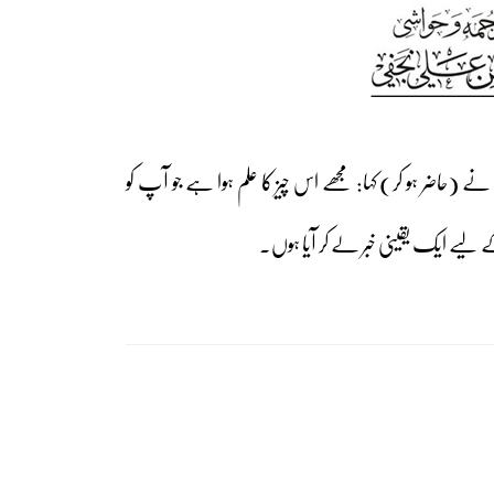
 نے (حاضر ہو کر) کہا: مجھے اس چیز کا علم ہوا ہے جو آپ کو
لیے ایک یقینی خبر لے کر آیا ہوں۔