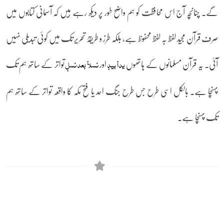
گے۔ چنانچہ آج اس محافظت کو ہم واضح طور پر دیکھ رہے ہیں کہ آسمانی کتابوں میں
صرف قرآن مجید لفظ بہ لفظ محفوظ ہے، بلکہ طرز و طریقۂ تحریر تک میں کوئی تبدیلی نہیں
آئی۔ یہ قرآن مسلمانوں کے ہاتھوں
اور
تواتر کے ساتھ ہم تک
یداً بیدٍ
نسلاً بعد نسلٍ
پہنچا ہے۔ بالکل اسی طرح جس طرح جنگ احد یا فتح مکہ کا واقعہ تواتر کے ساتھ ہم
تک پہنچا ہے۔