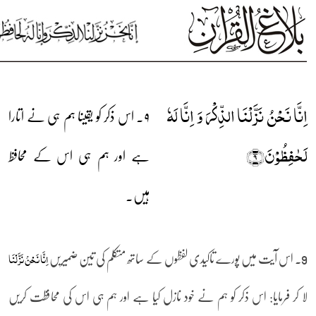
اِنَّا نَحۡنُ نَزَّلۡنَا الذِّکۡرَ وَ اِنَّا لَہٗ
۹۔ اس ذکر کو یقینا ہم ہی نے اتارا
لَحٰفِظُوۡنَ﴿۹﴾
ہے اور ہم ہی اس کے محافظ
ہیں۔
9۔ اس آیت میں پورے تاکیدی لفظوں کے ساتھ متکلم کی تین ضمیریں
اِنَّا نَحۡنُ نَزَّلۡنَا
لا کر فرمایا: اس ذکر کو ہم نے خود نازل کیا ہے اور ہم ہی اس کی محافظت کریں