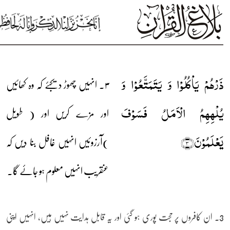
ذَرۡہُمۡ یَاۡکُلُوۡا وَ یَتَمَتَّعُوۡا وَ
۳۔ انہیں چھوڑ دیجئے کہ وہ کھائیں
یُلۡہِہِمُ الۡاَمَلُ فَسَوۡفَ
اور مزے کریں اور ( طویل
یَعۡلَمُوۡنَ﴿۳﴾
)آرزوئیں انہیں غافل بنا دیں کہ
عنقریب انہیں معلوم ہو جائے گا۔
3۔ ان کافروں پر حجت پوری ہو گئی اور یہ قابل ہدایت نہیں ہیں، انہیں اپنی