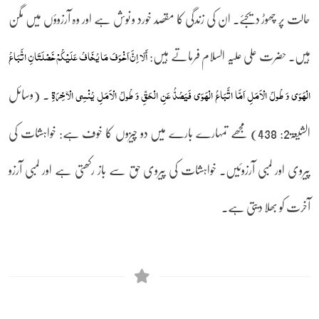
حالت پر چھوڑ دیجئے۔ ان کی زندگی کا مقصد خورد و نوش ہے اور وہ آرزوؤں میں مگن
ہیں۔ حضرت علی علیہ السلام فرماتے ہیں:
أَلَا اِنَّ اَخْوَفَ مَا یُخَافُ عَلَیْکُمْ خَصْلَتَانِ اتَّبَاعُ
۔ (وسائل
الْھَوَی وَ طُولُ الْاَمَلِ اَمَّا اتَّبَاعُ الْھَوَی فَیَصُدُّ عَنِ الْحَقِّ وَ طُولُ الْاَمَلِ یُنْسِی الْآخِرَۃِ
الشیعۃ2: 438) مجھے تمہارے بارے میں دو چیزوں کا خوف ہے: خواہشات کی
پیروی اور لمبی آرزوئیں۔ خواہشات کی پیروی حق سے باز رکھتی ہے اور لمبی آرزو
آخرت کو بھلا دیتی ہے۔