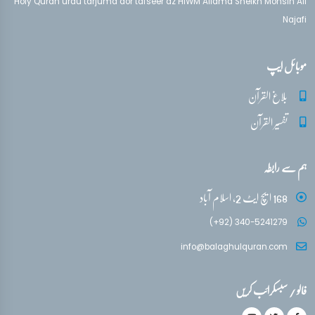
Holy Quran urdu tarjuma aor tafseer az HIWM Allama Sheikh Mohsin Ali
Najafi
موبائل ایپ
بلاغ القرآن
تفسیر القرآن
ہم سے رابطہ
168 ایچ ایٹ 2، اسلام آباد
(+92) 340-5241279
info@balaghulquran.com
فالو / سبسکرائب کریں