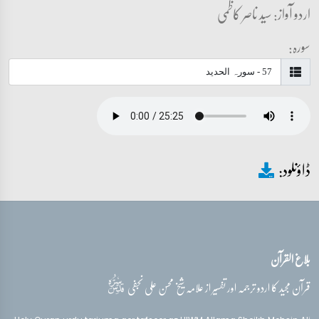
اردو آواز: سید ناصر کاظمی
سورہ:
ڈاؤنلود:
بلاغ القرآن
قدس‌سره
قرآن مجید کا اردو ترجمہ اور تفسیر از علامہ شیخ محسن علی نجفی