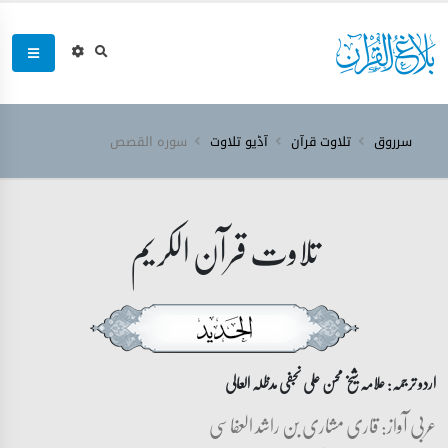
سرروق
تلاوت قرآن
آڈیو تلاوت
سورہ ‎القصص‎
تلاوت قرآن الکریم
اردو ترجمہ: علامہ شیخ محسن علی نجفی مدظلہ العالی
عربی آواز: قاری مشاری بن راشد العفاسی